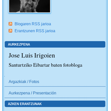
Blogaren RSS jarioa
Erantzunen RSS jarioa
AURKEZPENA
Jose Luis Irigoien
Santurtziko Eibartar baten fotobloga
NABIGAZIOA
Argazkiak / Fotos
Aurkezpena / Presentación
AZKEN ERANTZUNAK