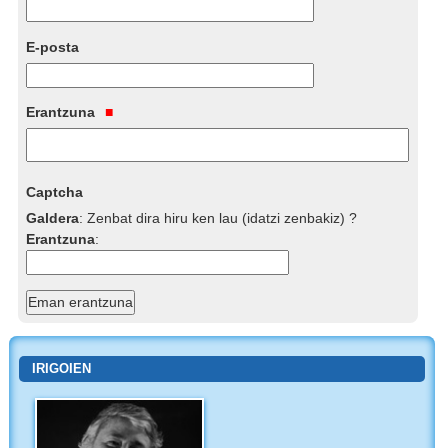
E-posta
Erantzuna
Captcha
Galdera
:
Zenbat dira hiru ken lau (idatzi zenbakiz) ?
Erantzuna
:
IRIGOIEN