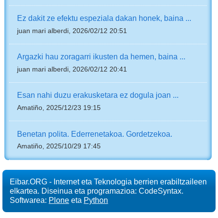
Ez dakit ze efektu espeziala dakan honek, baina ...
juan mari alberdi, 2026/02/12 20:51
Argazki hau zoragarri ikusten da hemen, baina ...
juan mari alberdi, 2026/02/12 20:41
Esan nahi duzu erakusketara ez dogula joan ...
Amatiño, 2025/12/23 19:15
Benetan polita. Ederrenetakoa. Gordetzekoa.
Amatiño, 2025/10/29 17:45
Eibar.ORG - Internet eta Teknologia berrien erabiltzaileen
elkartea. Diseinua eta programazioa: CodeSyntax.
Softwarea:
Plone
eta
Python