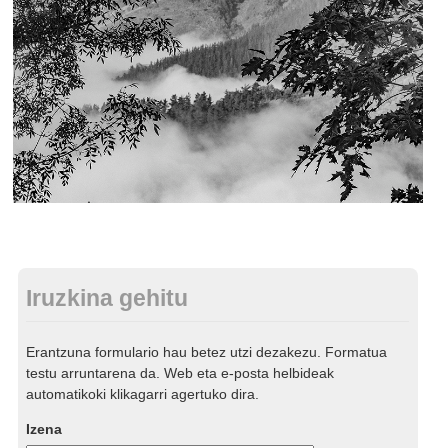
Iruzkina gehitu
Erantzuna formulario hau betez utzi dezakezu. Formatua
testu arruntarena da. Web eta e-posta helbideak
automatikoki klikagarri agertuko dira.
Izena