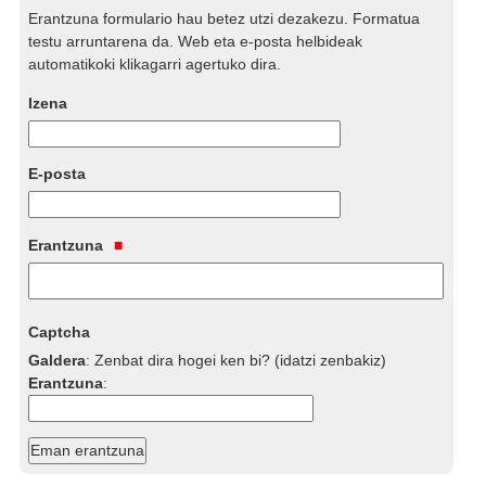
Erantzuna formulario hau betez utzi dezakezu. Formatua
testu arruntarena da. Web eta e-posta helbideak
automatikoki klikagarri agertuko dira.
Izena
E-posta
Erantzuna
Captcha
Galdera
:
Zenbat dira hogei ken bi? (idatzi zenbakiz)
Erantzuna
: