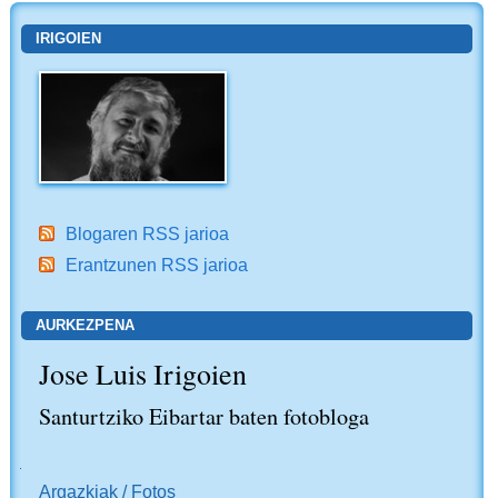
IRIGOIEN
Blogaren RSS jarioa
Erantzunen RSS jarioa
AURKEZPENA
Jose Luis Irigoien
Santurtziko Eibartar baten fotobloga
NABIGAZIOA
Argazkiak / Fotos