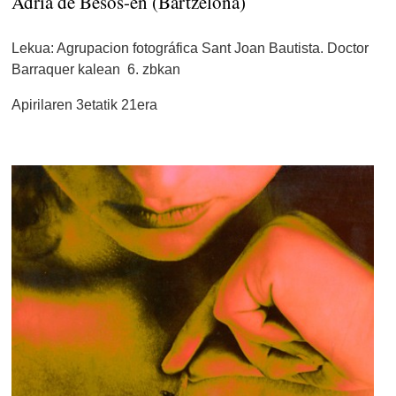
Adría de Besós-en (Bartzelona)
Lekua: Agrupacion fotográfica Sant Joan Bautista. Doctor
Barraquer kalean 6. zbkan
Apirilaren 3etatik 21era