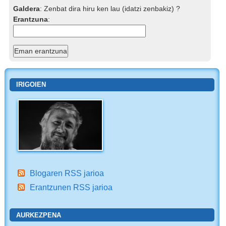
Galdera
:
Zenbat dira hiru ken lau (idatzi zenbakiz) ?
Erantzuna
:
IRIGOIEN
Blogaren RSS jarioa
Erantzunen RSS jarioa
AURKEZPENA