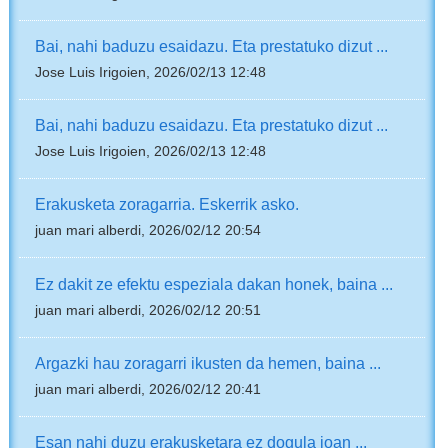
Bai, nahi baduzu esaidazu. Eta prestatuko dizut ...
Jose Luis Irigoien, 2026/02/13 12:48
Bai, nahi baduzu esaidazu. Eta prestatuko dizut ...
Jose Luis Irigoien, 2026/02/13 12:48
Erakusketa zoragarria. Eskerrik asko.
juan mari alberdi, 2026/02/12 20:54
Ez dakit ze efektu espeziala dakan honek, baina ...
juan mari alberdi, 2026/02/12 20:51
Argazki hau zoragarri ikusten da hemen, baina ...
juan mari alberdi, 2026/02/12 20:41
Esan nahi duzu erakusketara ez dogula joan ...