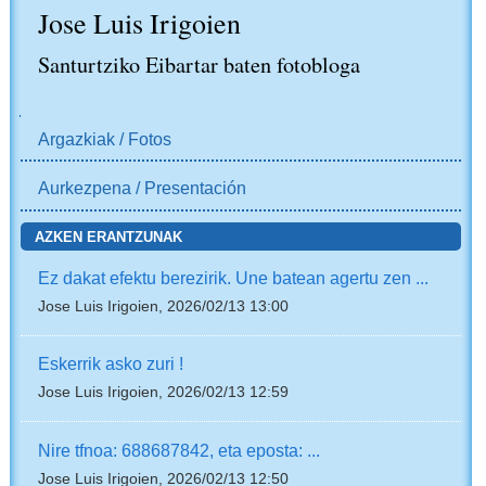
Jose Luis Irigoien
Santurtziko Eibartar baten fotobloga
NABIGAZIOA
Argazkiak / Fotos
Aurkezpena / Presentación
AZKEN ERANTZUNAK
Ez dakat efektu berezirik. Une batean agertu zen ...
Jose Luis Irigoien, 2026/02/13 13:00
Eskerrik asko zuri !
Jose Luis Irigoien, 2026/02/13 12:59
Nire tfnoa: 688687842, eta eposta: ...
Jose Luis Irigoien, 2026/02/13 12:50