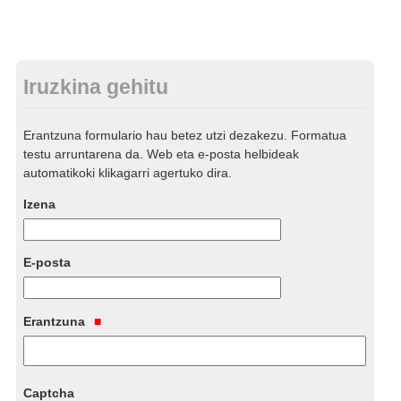
Iruzkina gehitu
Erantzuna formulario hau betez utzi dezakezu. Formatua
testu arruntarena da. Web eta e-posta helbideak
automatikoki klikagarri agertuko dira.
Izena
E-posta
Erantzuna
Captcha