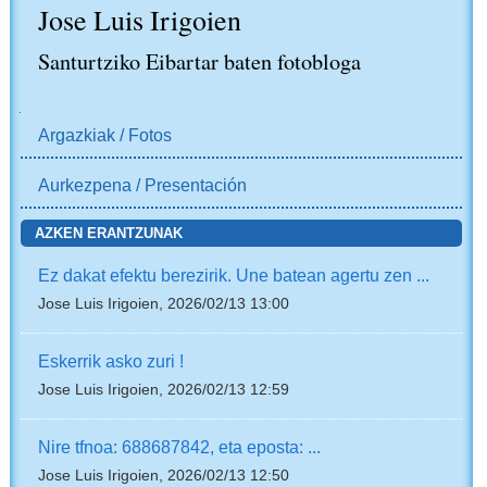
Jose Luis Irigoien
Santurtziko Eibartar baten fotobloga
NABIGAZIOA
Argazkiak / Fotos
Aurkezpena / Presentación
AZKEN ERANTZUNAK
Ez dakat efektu berezirik. Une batean agertu zen ...
Jose Luis Irigoien, 2026/02/13 13:00
Eskerrik asko zuri !
Jose Luis Irigoien, 2026/02/13 12:59
Nire tfnoa: 688687842, eta eposta: ...
Jose Luis Irigoien, 2026/02/13 12:50