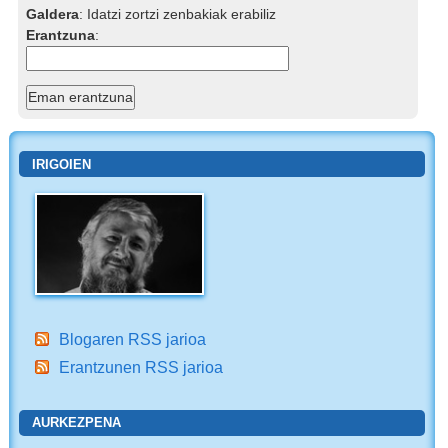
Galdera
:
Idatzi zortzi zenbakiak erabiliz
Erantzuna
:
IRIGOIEN
Blogaren RSS jarioa
Erantzunen RSS jarioa
AURKEZPENA