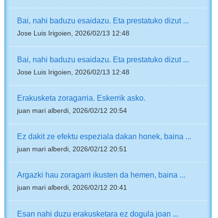
Bai, nahi baduzu esaidazu. Eta prestatuko dizut ...
Jose Luis Irigoien, 2026/02/13 12:48
Bai, nahi baduzu esaidazu. Eta prestatuko dizut ...
Jose Luis Irigoien, 2026/02/13 12:48
Erakusketa zoragarria. Eskerrik asko.
juan mari alberdi, 2026/02/12 20:54
Ez dakit ze efektu espeziala dakan honek, baina ...
juan mari alberdi, 2026/02/12 20:51
Argazki hau zoragarri ikusten da hemen, baina ...
juan mari alberdi, 2026/02/12 20:41
Esan nahi duzu erakusketara ez dogula joan ...