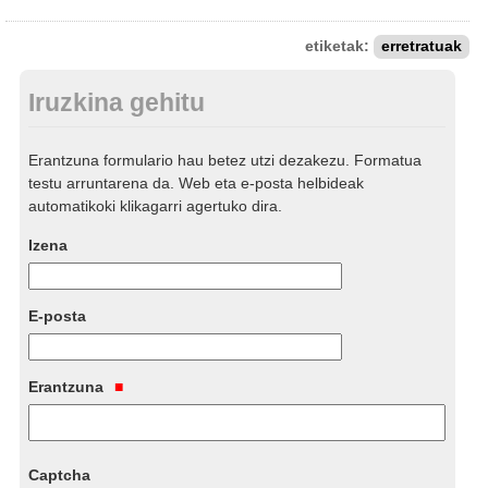
etiketak:
erretratuak
Iruzkina gehitu
Erantzuna formulario hau betez utzi dezakezu. Formatua
testu arruntarena da. Web eta e-posta helbideak
automatikoki klikagarri agertuko dira.
Izena
E-posta
Erantzuna
Captcha