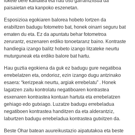
lukete bere kalitatea eta hau oso garrantzitsua da
paisaietan eta kanpoko eszenetan.
Esposizioa egokiaren balorea hobeto lortzen da
erabiltzen badugu fotometro bat, honek oinarri seguru bat
ematen du eta. Ez da apuntatu behar fotometroa
zerurantz, eszenaren erdiko tonoetaranz baino. Kontraste
handiegia izango balitz hobeto izango litzateke neurtu
muturguneak eta erdiko balore bat hartu.
Hau guztia egokiena da guk ez badugu gure negatiboa
errebelatzen eta, ondorioz, ezin izango dugu antzinako
esaera: “kerizpeak neurtu, argiak errebelatu” . Honek
lagatzen zaitu kontrolatu negatiboaren kontrastea
esxenaren kontrastea kontuan hartuta eta errebelatzen
gehiago edo gutxiago. Luzatze badugu errebeladua
negatiboen kontrastea handitzen da eta alderantziz,
laburtzen badugu errebeladua kontrastea gutxitzen da.
Beste Ohar batean auureikustazio aipatutakoa eta beste