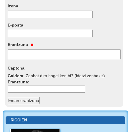
Izena
E-posta
Erantzuna
Captcha
Galdera
:
Zenbat dira hogei ken bi? (idatzi zenbakiz)
Erantzuna
:
IRIGOIEN