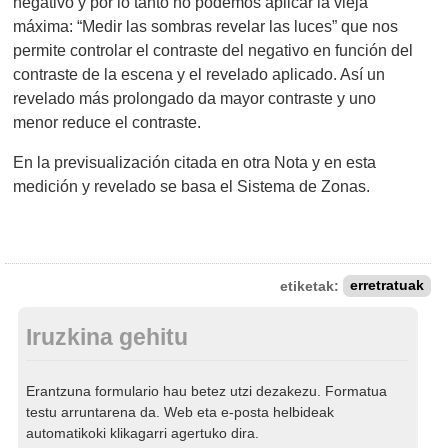
negativo y por lo tanto no podemos aplicar la vieja
máxima: “Medir las sombras revelar las luces” que nos
permite controlar el contraste del negativo en función del
contraste de la escena y el revelado aplicado. Así un
revelado más prolongado da mayor contraste y uno
menor reduce el contraste.
En la previsualización citada en otra Nota y en esta
medición y revelado se basa el Sistema de Zonas.
etiketak:
erretratuak
Iruzkina gehitu
Erantzuna formulario hau betez utzi dezakezu. Formatua
testu arruntarena da. Web eta e-posta helbideak
automatikoki klikagarri agertuko dira.