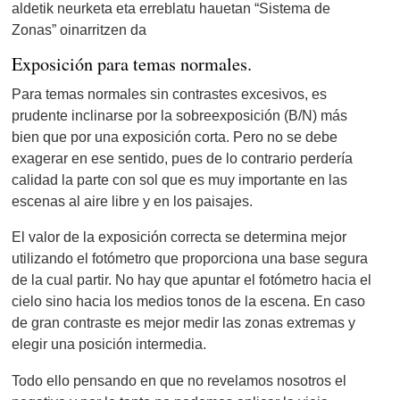
aldetik neurketa eta erreblatu hauetan “Sistema de
Zonas” oinarritzen da
Exposición para temas normales.
Para temas normales sin contrastes excesivos, es
prudente inclinarse por la sobreexposición (B/N) más
bien que por una exposición corta. Pero no se debe
exagerar en ese sentido, pues de lo contrario perdería
calidad la parte con sol que es muy importante en las
escenas al aire libre y en los paisajes.
El valor de la exposición correcta se determina mejor
utilizando el fotómetro que proporciona una base segura
de la cual partir. No hay que apuntar el fotómetro hacia el
cielo sino hacia los medios tonos de la escena. En caso
de gran contraste es mejor medir las zonas extremas y
elegir una posición intermedia.
Todo ello pensando en que no revelamos nosotros el