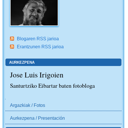
Blogaren RSS jarioa
Erantzunen RSS jarioa
AURKEZPENA
Jose Luis Irigoien
Santurtziko Eibartar baten fotobloga
NABIGAZIOA
Argazkiak / Fotos
Aurkezpena / Presentación