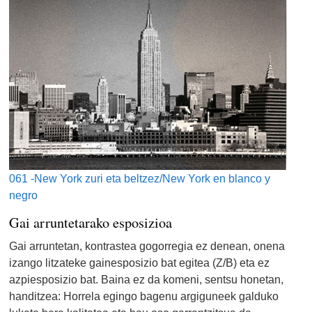
061 -New York zuri eta beltzez/New York en blanco y
negro
Gai arruntetarako esposizioa
Gai arruntetan, kontrastea gogorregia ez denean, onena
izango litzateke gainesposizio bat egitea (Z/B) eta ez
azpiesposizio bat. Baina ez da komeni, sentsu honetan,
handitzea: Horrela egingo bagenu argiguneek galduko