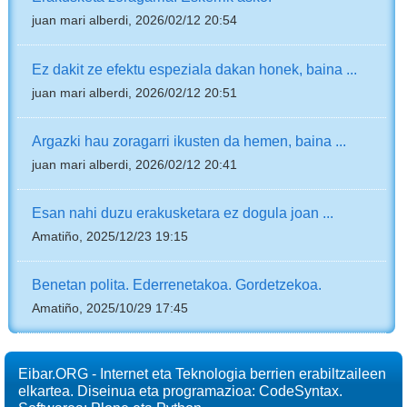
juan mari alberdi, 2026/02/12 20:54
Ez dakit ze efektu espeziala dakan honek, baina ...
juan mari alberdi, 2026/02/12 20:51
Argazki hau zoragarri ikusten da hemen, baina ...
juan mari alberdi, 2026/02/12 20:41
Esan nahi duzu erakusketara ez dogula joan ...
Amatiño, 2025/12/23 19:15
Benetan polita. Ederrenetakoa. Gordetzekoa.
Amatiño, 2025/10/29 17:45
Eibar.ORG - Internet eta Teknologia berrien erabiltzaileen
elkartea. Diseinua eta programazioa: CodeSyntax.