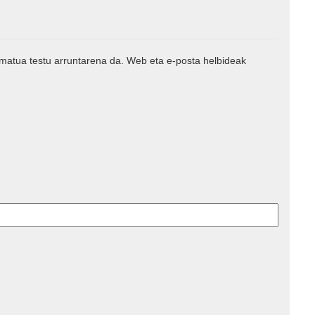
rmatua testu arruntarena da. Web eta e-posta helbideak