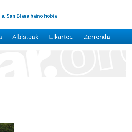
ia, San Blasa baino hobia
a
Albisteak
Elkartea
Zerrenda