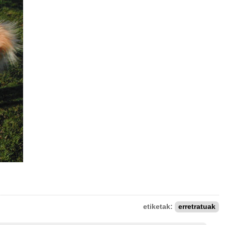
etiketak:
erretratuak