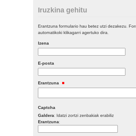
Iruzkina gehitu
Erantzuna formulario hau betez utzi dezakezu. Fo
automatikoki klikagarri agertuko dira.
Izena
E-posta
Erantzuna
Captcha
Galdera
:
Idatzi zortzi zenbakiak erabiliz
Erantzuna
: