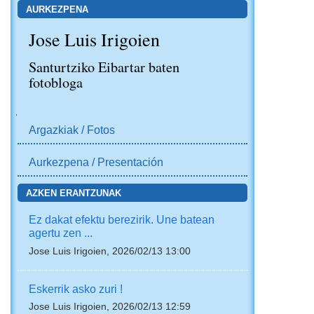
AURKEZPENA
Jose Luis Irigoien
Santurtziko Eibartar baten
fotobloga
NABIGAZIOA
Argazkiak / Fotos
Aurkezpena / Presentación
AZKEN ERANTZUNAK
Ez dakat efektu berezirik. Une batean
agertu zen ...
Jose Luis Irigoien, 2026/02/13 13:00
Eskerrik asko zuri !
Jose Luis Irigoien, 2026/02/13 12:59