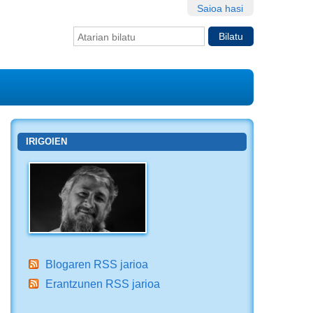
Saioa hasi
Bilatu atarian
Bilaketa
aurreratua…
IRIGOIEN
Blogaren RSS jarioa
Erantzunen RSS jarioa