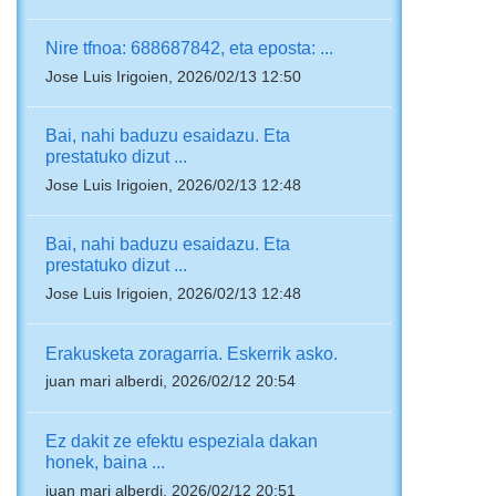
Nire tfnoa: 688687842, eta eposta: ...
Jose Luis Irigoien, 2026/02/13 12:50
Bai, nahi baduzu esaidazu. Eta
prestatuko dizut ...
Jose Luis Irigoien, 2026/02/13 12:48
Bai, nahi baduzu esaidazu. Eta
prestatuko dizut ...
Jose Luis Irigoien, 2026/02/13 12:48
Erakusketa zoragarria. Eskerrik asko.
juan mari alberdi, 2026/02/12 20:54
Ez dakit ze efektu espeziala dakan
honek, baina ...
juan mari alberdi, 2026/02/12 20:51