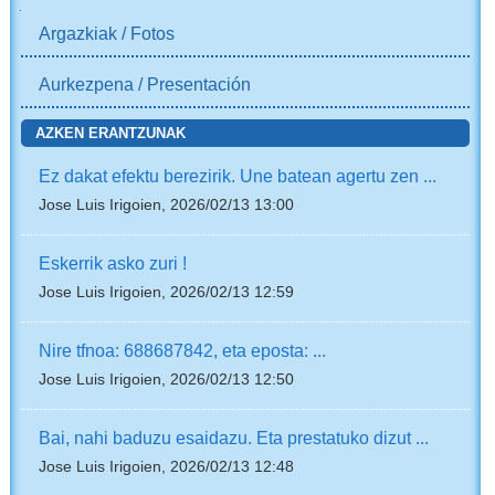
NABIGAZIOA
Argazkiak / Fotos
Aurkezpena / Presentación
AZKEN ERANTZUNAK
Ez dakat efektu berezirik. Une batean agertu zen ...
Jose Luis Irigoien, 2026/02/13 13:00
Eskerrik asko zuri !
Jose Luis Irigoien, 2026/02/13 12:59
Nire tfnoa: 688687842, eta eposta: ...
Jose Luis Irigoien, 2026/02/13 12:50
Bai, nahi baduzu esaidazu. Eta prestatuko dizut ...
Jose Luis Irigoien, 2026/02/13 12:48