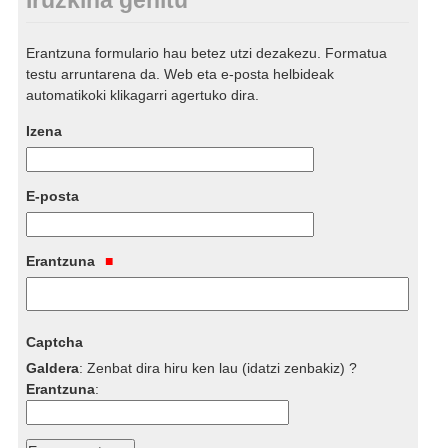
Erantzuna formulario hau betez utzi dezakezu. Formatua
testu arruntarena da. Web eta e-posta helbideak
automatikoki klikagarri agertuko dira.
Izena
E-posta
Erantzuna
Captcha
Galdera
:
Zenbat dira hiru ken lau (idatzi zenbakiz) ?
Erantzuna
: