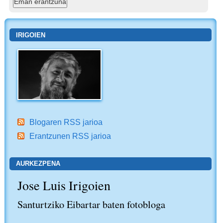
IRIGOIEN
Blogaren RSS jarioa
Erantzunen RSS jarioa
AURKEZPENA
Jose Luis Irigoien
Santurtziko Eibartar baten fotobloga