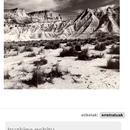
etiketak:
erretratuak
Iruzkina gehitu