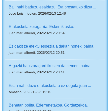
Bai, nahi baduzu esaidazu. Eta prestatuko dizut ...
Jose Luis Irigoien, 2026/02/13 12:48
Erakusketa zoragarria. Eskerrik asko.
juan mari alberdi, 2026/02/12 20:54
Ez dakit ze efektu espeziala dakan honek, baina ...
juan mari alberdi, 2026/02/12 20:51
Argazki hau zoragarri ikusten da hemen, baina ...
juan mari alberdi, 2026/02/12 20:41
Esan nahi duzu erakusketara ez dogula joan ...
Amatiño, 2025/12/23 19:15
Benetan polita. Ederrenetakoa. Gordetzekoa.