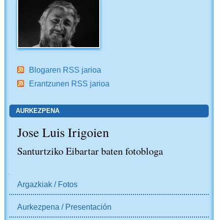
Blogaren RSS jarioa
Erantzunen RSS jarioa
AURKEZPENA
Jose Luis Irigoien
Santurtziko Eibartar baten fotobloga
NABIGAZIOA
Argazkiak / Fotos
Aurkezpena / Presentación