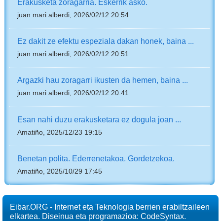
Erakusketa zoragarria. Eskerrik asko.
juan mari alberdi, 2026/02/12 20:54
Ez dakit ze efektu espeziala dakan honek, baina ...
juan mari alberdi, 2026/02/12 20:51
Argazki hau zoragarri ikusten da hemen, baina ...
juan mari alberdi, 2026/02/12 20:41
Esan nahi duzu erakusketara ez dogula joan ...
Amatiño, 2025/12/23 19:15
Benetan polita. Ederrenetakoa. Gordetzekoa.
Amatiño, 2025/10/29 17:45
Eibar.ORG - Internet eta Teknologia berrien erabiltzaileen
elkartea. Diseinua eta programazioa: CodeSyntax.