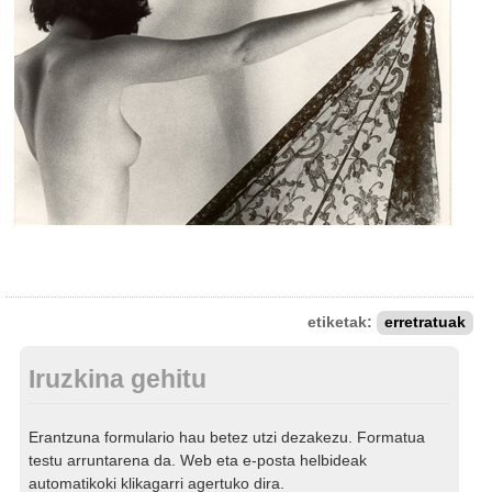
etiketak:
erretratuak
Iruzkina gehitu
Erantzuna formulario hau betez utzi dezakezu. Formatua
testu arruntarena da. Web eta e-posta helbideak
automatikoki klikagarri agertuko dira.