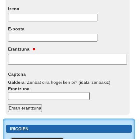
Izena
E-posta
Erantzuna
Captcha
Galdera
:
Zenbat dira hogei ken bi? (idatzi zenbakiz)
Erantzuna
:
IRIGOIEN