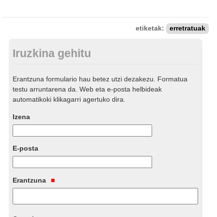
etiketak:
erretratuak
Iruzkina gehitu
Erantzuna formulario hau betez utzi dezakezu. Formatua
testu arruntarena da. Web eta e-posta helbideak
automatikoki klikagarri agertuko dira.
Izena
E-posta
Erantzuna