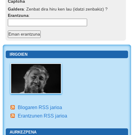
Captcha
Galdera
:
Zenbat dira hiru ken lau (idatzi zenbakiz) ?
Erantzuna
:
IRIGOIEN
Blogaren RSS jarioa
Erantzunen RSS jarioa
AURKEZPENA