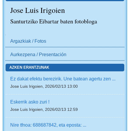
Jose Luis Irigoien
Santurtziko Eibartar baten fotobloga
NABIGAZIOA
Argazkiak / Fotos
Aurkezpena / Presentación
AZKEN ERANTZUNAK
Ez dakat efektu berezirik. Une batean agertu zen ...
Jose Luis Irigoien, 2026/02/13 13:00
Eskerrik asko zuri !
Jose Luis Irigoien, 2026/02/13 12:59
Nire tfnoa: 688687842, eta eposta: ...