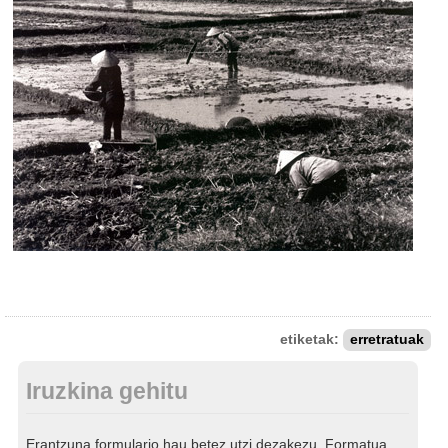
etiketak:
erretratuak
Iruzkina gehitu
Erantzuna formulario hau betez utzi dezakezu. Formatua