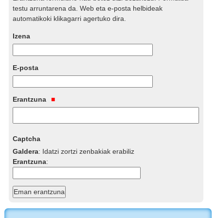
testu arruntarena da. Web eta e-posta helbideak
automatikoki klikagarri agertuko dira.
Izena
E-posta
Erantzuna
Captcha
Galdera
:
Idatzi zortzi zenbakiak erabiliz
Erantzuna
: