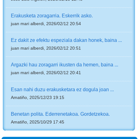
Erakusketa zoragarria. Eskerrik asko.
juan mari alberdi, 2026/02/12 20:54
Ez dakit ze efektu espeziala dakan honek, baina ...
juan mari alberdi, 2026/02/12 20:51
Argazki hau zoragarri ikusten da hemen, baina ...
juan mari alberdi, 2026/02/12 20:41
Esan nahi duzu erakusketara ez dogula joan ...
Amatiño, 2025/12/23 19:15
Benetan polita. Ederrenetakoa. Gordetzekoa.
Amatiño, 2025/10/29 17:45