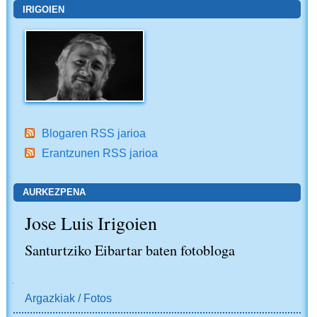
IRIGOIEN
Blogaren RSS jarioa
Erantzunen RSS jarioa
AURKEZPENA
Jose Luis Irigoien
Santurtziko Eibartar baten fotobloga
NABIGAZIOA
Argazkiak / Fotos