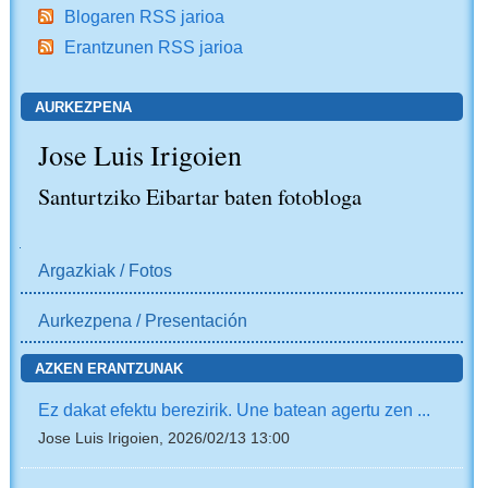
Blogaren RSS jarioa
Erantzunen RSS jarioa
AURKEZPENA
Jose Luis Irigoien
Santurtziko Eibartar baten fotobloga
NABIGAZIOA
Argazkiak / Fotos
Aurkezpena / Presentación
AZKEN ERANTZUNAK
Ez dakat efektu berezirik. Une batean agertu zen ...
Jose Luis Irigoien, 2026/02/13 13:00