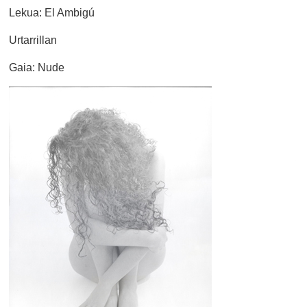
Lekua: El Ambigú
Urtarrillan
Gaia: Nude