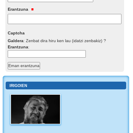
Erantzuna
Captcha
Galdera
:
Zenbat dira hiru ken lau (idatzi zenbakiz) ?
Erantzuna
:
IRIGOIEN