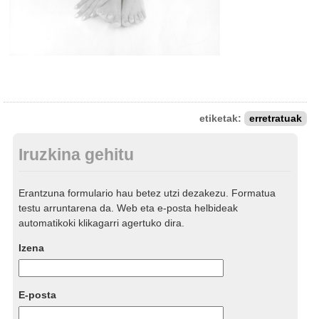
etiketak:
erretratuak
Iruzkina gehitu
Erantzuna formulario hau betez utzi dezakezu. Formatua
testu arruntarena da. Web eta e-posta helbideak
automatikoki klikagarri agertuko dira.
Izena
E-posta