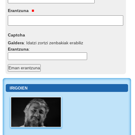
Erantzuna
Captcha
Galdera
:
Idatzi zortzi zenbakiak erabiliz
Erantzuna
:
IRIGOIEN