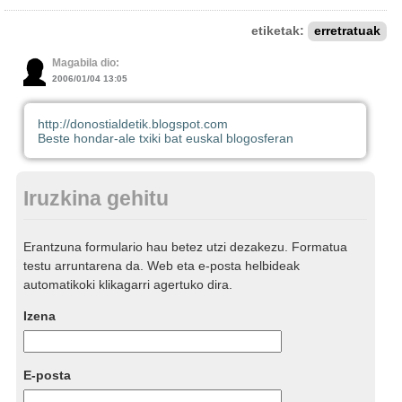
etiketak:
erretratuak
Magabila dio:
2006/01/04 13:05
http://donostialdetik.blogspot.com
Beste hondar-ale txiki bat euskal blogosferan
Iruzkina gehitu
Erantzuna formulario hau betez utzi dezakezu. Formatua
testu arruntarena da. Web eta e-posta helbideak
automatikoki klikagarri agertuko dira.
Izena
E-posta