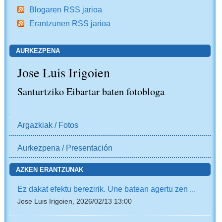
Blogaren RSS jarioa
Erantzunen RSS jarioa
AURKEZPENA
Jose Luis Irigoien
Santurtziko Eibartar baten fotobloga
NABIGAZIOA
Argazkiak / Fotos
Aurkezpena / Presentación
AZKEN ERANTZUNAK
Ez dakat efektu berezirik. Une batean agertu zen ...
Jose Luis Irigoien, 2026/02/13 13:00