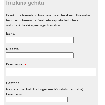
Iruzkina gehitu
Erantzuna formulario hau betez utzi dezakezu. Formatua
testu arruntarena da. Web eta e-posta helbideak
automatikoki klikagarri agertuko dira.
Izena
E-posta
Erantzuna
Captcha
Galdera
:
Zenbat dira hogei ken bi? (idatzi zenbakiz)
Erantzuna
: