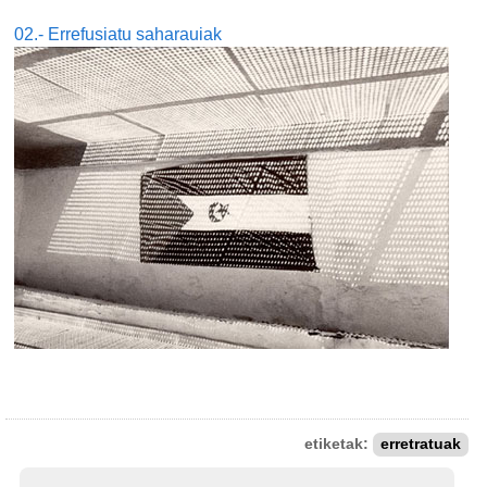
02.- Errefusiatu saharauiak
etiketak:
erretratuak