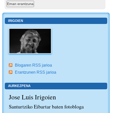
IRIGOIEN
Blogaren RSS jarioa
Erantzunen RSS jarioa
AURKEZPENA
Jose Luis Irigoien
Santurtziko Eibartar baten fotobloga