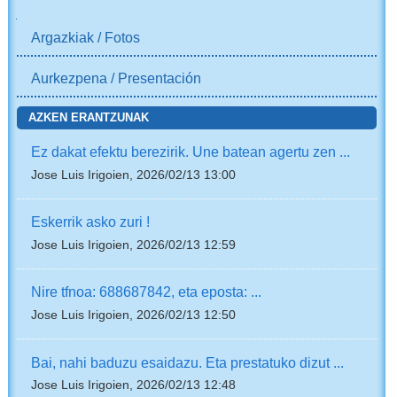
NABIGAZIOA
Argazkiak / Fotos
Aurkezpena / Presentación
AZKEN ERANTZUNAK
Ez dakat efektu berezirik. Une batean agertu zen ...
Jose Luis Irigoien, 2026/02/13 13:00
Eskerrik asko zuri !
Jose Luis Irigoien, 2026/02/13 12:59
Nire tfnoa: 688687842, eta eposta: ...
Jose Luis Irigoien, 2026/02/13 12:50
Bai, nahi baduzu esaidazu. Eta prestatuko dizut ...
Jose Luis Irigoien, 2026/02/13 12:48