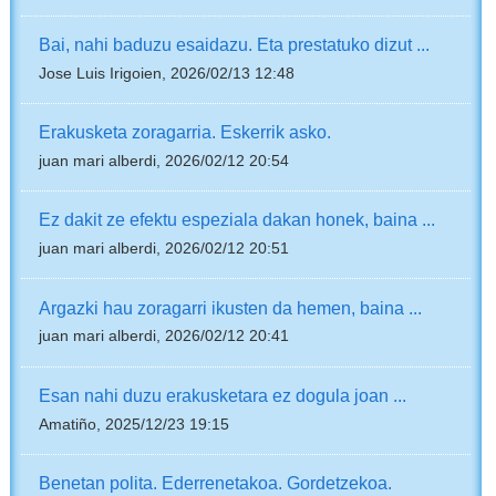
Bai, nahi baduzu esaidazu. Eta prestatuko dizut ...
Jose Luis Irigoien, 2026/02/13 12:48
Erakusketa zoragarria. Eskerrik asko.
juan mari alberdi, 2026/02/12 20:54
Ez dakit ze efektu espeziala dakan honek, baina ...
juan mari alberdi, 2026/02/12 20:51
Argazki hau zoragarri ikusten da hemen, baina ...
juan mari alberdi, 2026/02/12 20:41
Esan nahi duzu erakusketara ez dogula joan ...
Amatiño, 2025/12/23 19:15
Benetan polita. Ederrenetakoa. Gordetzekoa.