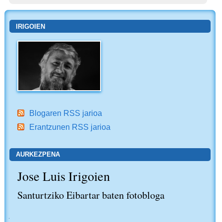
IRIGOIEN
Blogaren RSS jarioa
Erantzunen RSS jarioa
AURKEZPENA
Jose Luis Irigoien
Santurtziko Eibartar baten fotobloga
NABIGAZIOA