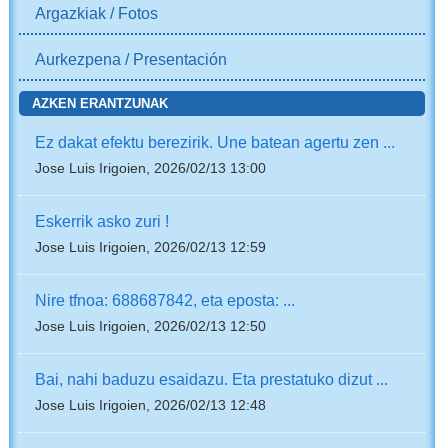
Argazkiak / Fotos
Aurkezpena / Presentación
AZKEN ERANTZUNAK
Ez dakat efektu berezirik. Une batean agertu zen ...
Jose Luis Irigoien, 2026/02/13 13:00
Eskerrik asko zuri !
Jose Luis Irigoien, 2026/02/13 12:59
Nire tfnoa: 688687842, eta eposta: ...
Jose Luis Irigoien, 2026/02/13 12:50
Bai, nahi baduzu esaidazu. Eta prestatuko dizut ...
Jose Luis Irigoien, 2026/02/13 12:48