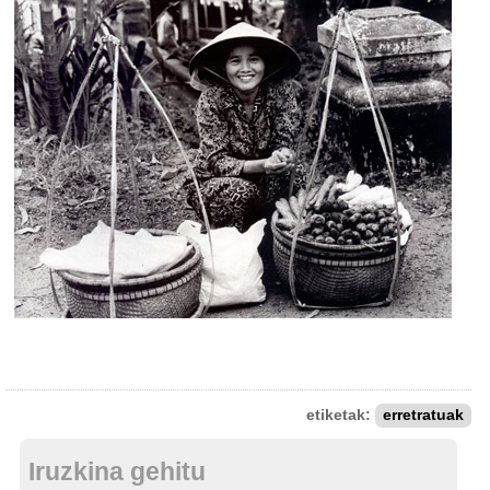
etiketak:
erretratuak
Iruzkina gehitu