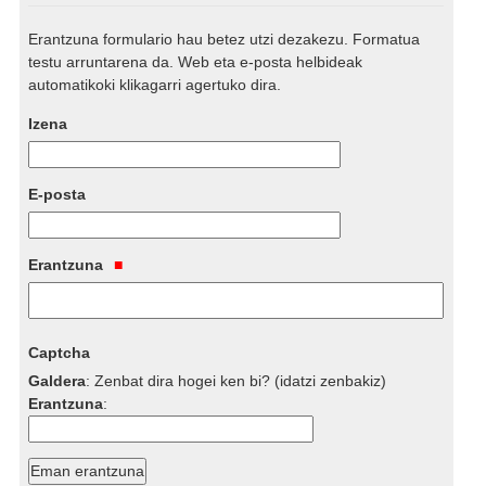
Erantzuna formulario hau betez utzi dezakezu. Formatua
testu arruntarena da. Web eta e-posta helbideak
automatikoki klikagarri agertuko dira.
Izena
E-posta
Erantzuna
Captcha
Galdera
:
Zenbat dira hogei ken bi? (idatzi zenbakiz)
Erantzuna
: