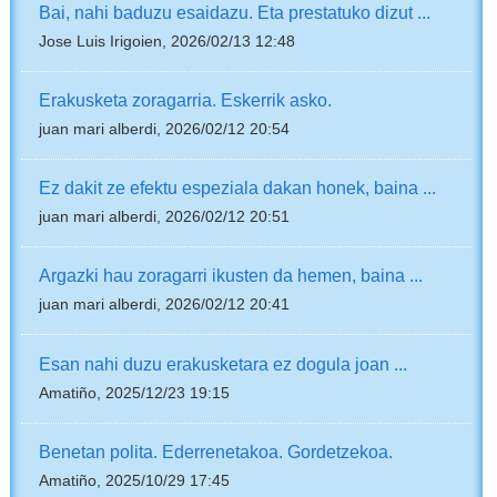
Bai, nahi baduzu esaidazu. Eta prestatuko dizut ...
Jose Luis Irigoien, 2026/02/13 12:48
Erakusketa zoragarria. Eskerrik asko.
juan mari alberdi, 2026/02/12 20:54
Ez dakit ze efektu espeziala dakan honek, baina ...
juan mari alberdi, 2026/02/12 20:51
Argazki hau zoragarri ikusten da hemen, baina ...
juan mari alberdi, 2026/02/12 20:41
Esan nahi duzu erakusketara ez dogula joan ...
Amatiño, 2025/12/23 19:15
Benetan polita. Ederrenetakoa. Gordetzekoa.
Amatiño, 2025/10/29 17:45