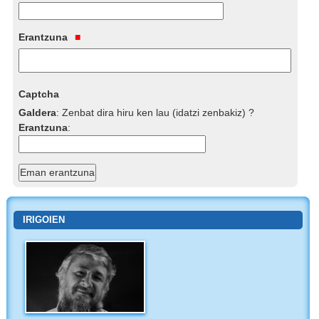
Erantzuna
Captcha
Galdera
:
Zenbat dira hiru ken lau (idatzi zenbakiz) ?
Erantzuna
:
IRIGOIEN