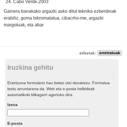
Cabo Verde.2003
Gainera banakako argazki asko ditut teknika ezberdinak
erabiliz, goma bikromatatua, cibacrho-me, argazki
margotuak, eta abar
etiketak:
erretratuak
Iruzkina gehitu
Erantzuna formulario hau betez utzi dezakezu. Formatua
testu arruntarena da. Web eta e-posta helbideak
automatikoki klikagarri agertuko dira.
Izena
E-posta