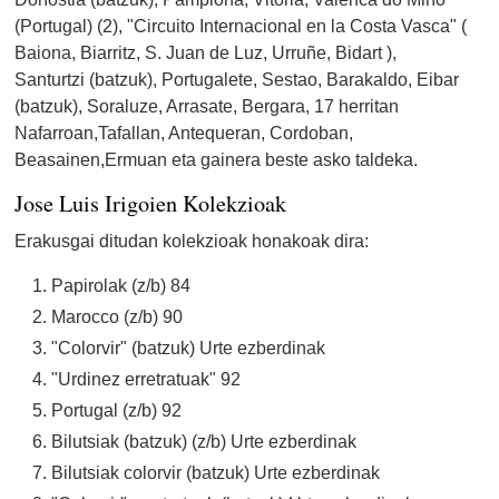
(Portugal) (2), "Circuito Internacional en la Costa Vasca" (
Baiona, Biarritz, S. Juan de Luz, Urruñe, Bidart ),
Santurtzi (batzuk), Portugalete, Sestao, Barakaldo, Eibar
(batzuk), Soraluze, Arrasate, Bergara, 17 herritan
Nafarroan,Tafallan, Antequeran, Cordoban,
Beasainen,Ermuan eta gainera beste asko taldeka.
Jose Luis Irigoien Kolekzioak
Erakusgai ditudan kolekzioak honakoak dira:
Papirolak (z/b) 84
Marocco (z/b) 90
"Colorvir" (batzuk) Urte ezberdinak
"Urdinez erretratuak" 92
Portugal (z/b) 92
Bilutsiak (batzuk) (z/b) Urte ezberdinak
Bilutsiak colorvir (batzuk) Urte ezberdinak