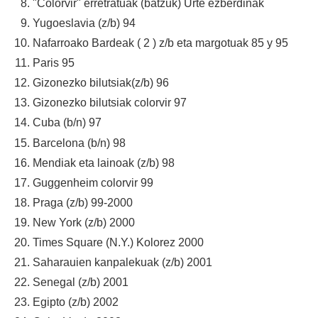
"Colorvir" erretratuak (batzuk) Urte ezberdinak
Yugoeslavia (z/b) 94
Nafarroako Bardeak ( 2 ) z/b eta margotuak 85 y 95
Paris 95
Gizonezko bilutsiak(z/b) 96
Gizonezko bilutsiak colorvir 97
Cuba (b/n) 97
Barcelona (b/n) 98
Mendiak eta lainoak (z/b) 98
Guggenheim colorvir 99
Praga (z/b) 99-2000
New York (z/b) 2000
Times Square (N.Y.) Kolorez 2000
Saharauien kanpalekuak (z/b) 2001
Senegal (z/b) 2001
Egipto (z/b) 2002