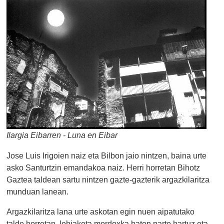
Ilargia Eibarren - Luna en Eibar
Jose Luis Irigoien naiz eta Bilbon jaio nintzen, baina urte
asko Santurtzin emandakoa naiz. Herri horretan Bihotz
Gaztea taldean sartu nintzen gazte-gazterik argazkilaritza
munduan lanean.
Argazkilaritza lana urte askotan egin nuen aipatutako
talde horretan, lehiaketa mordoxka baten parte hartuz eta