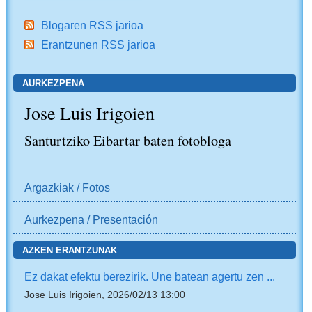
Blogaren RSS jarioa
Erantzunen RSS jarioa
AURKEZPENA
Jose Luis Irigoien
Santurtziko Eibartar baten fotobloga
NABIGAZIOA
Argazkiak / Fotos
Aurkezpena / Presentación
AZKEN ERANTZUNAK
Ez dakat efektu berezirik. Une batean agertu zen ...
Jose Luis Irigoien, 2026/02/13 13:00