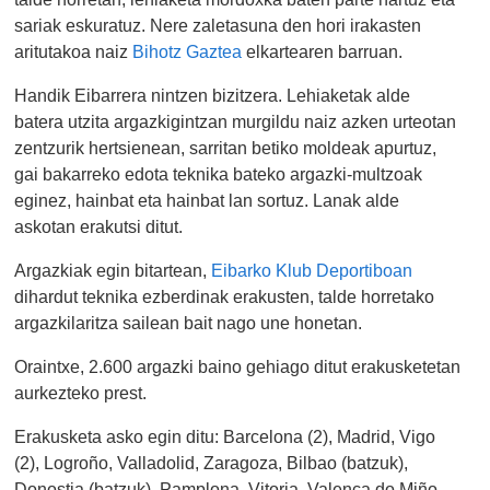
sariak eskuratuz. Nere zaletasuna den hori irakasten
aritutakoa naiz
Bihotz Gaztea
elkartearen barruan.
Handik Eibarrera nintzen bizitzera. Lehiaketak alde
batera utzita argazkigintzan murgildu naiz azken urteotan
zentzurik hertsienean, sarritan betiko moldeak apurtuz,
gai bakarreko edota teknika bateko argazki-multzoak
eginez, hainbat eta hainbat lan sortuz. Lanak alde
askotan erakutsi ditut.
Argazkiak egin bitartean,
Eibarko Klub Deportiboan
dihardut teknika ezberdinak erakusten, talde horretako
argazkilaritza sailean bait nago une honetan.
Oraintxe, 2.600 argazki baino gehiago ditut erakusketetan
aurkezteko prest.
Erakusketa asko egin ditu: Barcelona (2), Madrid, Vigo
(2), Logroño, Valladolid, Zaragoza, Bilbao (batzuk),
Donostia (batzuk), Pamplona, Vitoria, Valenca do Miño