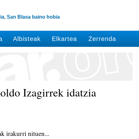
ia, San Blasa baino hobia
a
Albisteak
Elkartea
Zerrenda
ldo Izagirrek idatzia
 irakurri nituen...