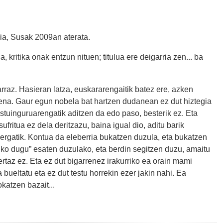
, Susak 2009an aterata.
ritika onak entzun nituen; titulua ere deigarria zen... ba
. Hasieran latza, euskararengaitik batez ere, azken
ena. Gaur egun nobela bat hartzen dudanean ez dut hiztegia
testuinguruarengatik aditzen da edo paso, besterik ez. Eta
ufritua ez dela deritzazu, baina igual dio, aditu barik
zergatik. Kontua da eleberria bukatzen duzula, eta bukatzen
uko dugu” esaten duzulako, eta berdin segitzen duzu, amaitu
ertaz ez. Eta ez dut bigarrenez irakurriko ea orain mami
 bueltatu eta ez dut testu horrekin ezer jakin nahi. Ea
katzen bazait...