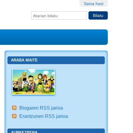
Saioa hasi
Bilatu atarian
Bilaketa
aurreratua…
ARABA MAITE
Blogaren RSS jarioa
Erantzunen RSS jarioa
AURKEZPENA