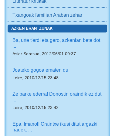
Literatur kritikak
Txangoak familian Araban zehar
AZKEN ERANTZUNAK
Ba, urte t'erdi eta gero, azkenian bete dot
...
Asier Sarasua, 2012/06/01 09:37
Joateko gogoa ematen du
Leire, 2010/12/15 23:48
Ze parke ederra! Donostin oraindik ez dut
...
Leire, 2010/12/15 23:42
Epa, Imanol! Oraintxe ikusi ditut argazki
hauek. ...