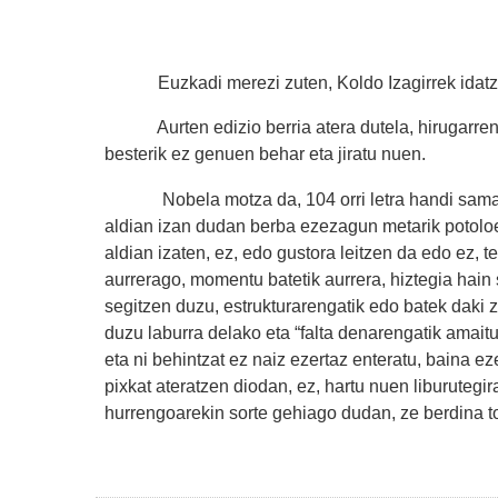
Euzkadi merezi zuten, Koldo Izagirrek idatzia
Aurten edizio berria atera dutela, hirugarrena, k
besterik ez genuen behar eta jiratu nuen.
Nobela motza da, 104 orri letra handi samarraz
aldian izan dudan berba ezezagun metarik potolo
aldian izaten, ez, edo gustora leitzen da edo ez, 
aurrerago, momentu batetik aurrera, hiztegia hain s
segitzen duzu, estrukturarengatik edo batek daki 
duzu laburra delako eta “falta denarengatik amait
eta ni behintzat ez naiz ezertaz enteratu, baina ez
pixkat ateratzen diodan, ez, hartu nuen liburutegira
hurrengoarekin sorte gehiago dudan, ze berdina to