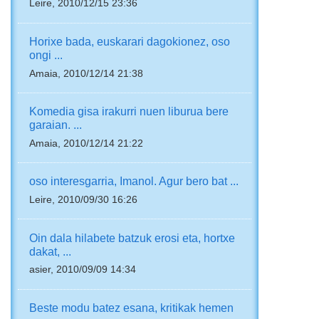
Leire, 2010/12/15 23:36
Horixe bada, euskarari dagokionez, oso
ongi ...
Amaia, 2010/12/14 21:38
Komedia gisa irakurri nuen liburua bere
garaian. ...
Amaia, 2010/12/14 21:22
oso interesgarria, Imanol. Agur bero bat ...
Leire, 2010/09/30 16:26
Oin dala hilabete batzuk erosi eta, hortxe
dakat, ...
asier, 2010/09/09 14:34
Beste modu batez esana, kritikak hemen