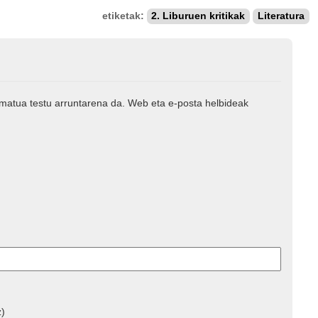
etiketak:
2. Liburuen kritikak
Literatura
rmatua testu arruntarena da. Web eta e-posta helbideak
z)