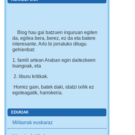
Blog hau gai batzuen inguruan egiten
da, egilea bera, berez, ez da eta batere
interesante. Arlo bi jorratuko ditugu
gehienbat:
1. famili artean Araban egin daitezkeen
txangoak, eta
2. liburu kritikak.
Horrez gain, batek daki, idatzi ixilik ez
egoteagatik, harrokeria.
EDUKIAK
Militarrak euskaraz