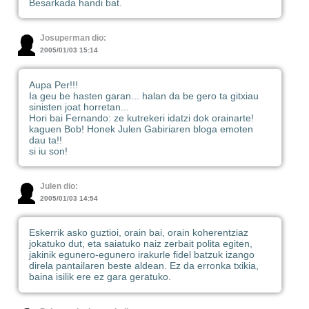
Besarkada handi bat.
Josuperman dio:
2005/01/03 15:14
Aupa Per!!!
Ia geu be hasten garan... halan da be gero ta gitxiau
sinisten joat horretan...
Hori bai Fernando: ze kutrekeri idatzi dok orainarte!
kaguen Bob! Honek Julen Gabiriaren bloga emoten
dau ta!!
si iu son!
Julen dio:
2005/01/03 14:54
Eskerrik asko guztioi, orain bai, orain koherentziaz
jokatuko dut, eta saiatuko naiz zerbait polita egiten,
jakinik egunero-egunero irakurle fidel batzuk izango
direla pantailaren beste aldean. Ez da erronka txikia,
baina isilik ere ez gara geratuko.