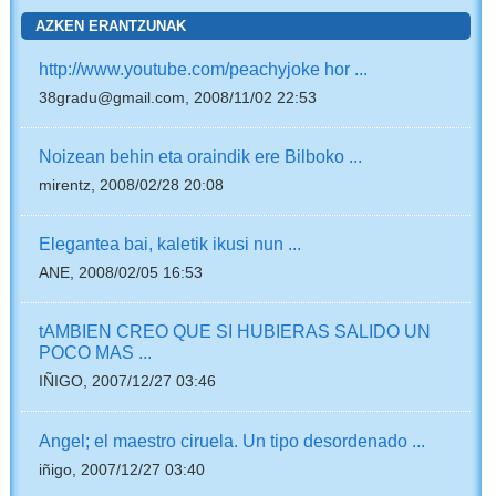
AZKEN ERANTZUNAK
http://www.youtube.com/peachyjoke hor ...
38gradu@gmail.com, 2008/11/02 22:53
Noizean behin eta oraindik ere Bilboko ...
mirentz, 2008/02/28 20:08
Elegantea bai, kaletik ikusi nun ...
ANE, 2008/02/05 16:53
tAMBIEN CREO QUE SI HUBIERAS SALIDO UN
POCO MAS ...
IÑIGO, 2007/12/27 03:46
Angel; el maestro ciruela. Un tipo desordenado ...
iñigo, 2007/12/27 03:40