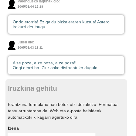
Palenqueko lagunak dio:
2005/01/04 12:18
Ondo etorria! Ez galdu bizkaieraren kutsua! Astero
irakurri deutsugu.
Julen dio:
2005/01/03 16:11
A ze poza, a ze poza, a ze poza!!
Ongi etorri ba. Ziur asko disfrutatuko dugula.
Iruzkina gehitu
Erantzuna formulario hau betez utzi dezakezu. Formatua
testu arruntarena da. Web eta e-posta helbideak
automatikoki klikagarri agertuko dira.
Izena