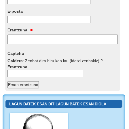
E-posta
Erantzuna
Captcha
Galdera
:
Zenbat dira hiru ken lau (idatzi zenbakiz) ?
Erantzuna
:
LAGUN BATEK ESAN DIT LAGUN BATEK ESAN DIOLA