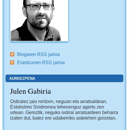
Blogaren RSS jarioa
Erantzunen RSS jarioa
AURKEZPENA
Julen Gabiria
Ostiralez jaio nintzen, neguan eta arratsaldean,
Estokolmo Sindromea lehenengoz agertu zen
urtean. Geroztik, neguko ostiral arratsaldeen beharra
izaten dut, batez ere udaberriko astelehen goizetan.