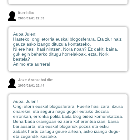
iturri dio:
2005/01/01 22:59
Aupa Julen:
Hasteko, ongi etorria euskal blogosferara. Eta ziur naiz
gauza asko izango dituzula kontatzeko.
Ni ere hasi, hasi nintzen. Nora noan? Ez dakit, baina,
guk egin beharko ditugu horrelakoak, ezta. Nork
bestela?
Animo eta aurrera!
Joxe Aranzabal dio:
2005/01/01 22:44
Aupa, Julen!
Ongi etorri euskal blogosferara. Fuerte hasi zara, itxura
onarekin, eta seguru nago gogor eutsiko diozula
erronkari, erronka polita baita blog bidez komunikatzea.
Beharbada oraingoan ez zara koherentea izan, baina
bai ausarta, eta euskal blogariok pozez eta esku
zabalik hartu zaitugu geure artean, asko izango dugu-
eta zugandik ikasteko.