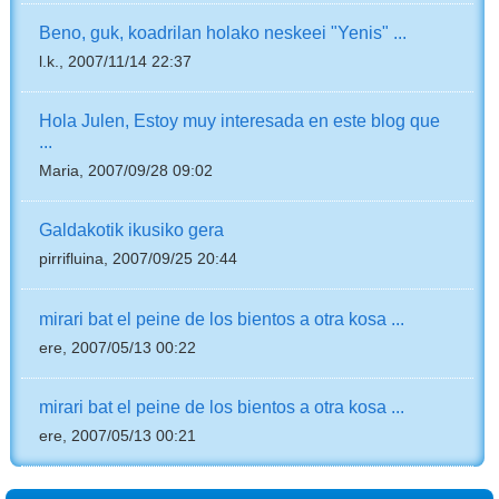
Beno, guk, koadrilan holako neskeei "Yenis" ...
l.k., 2007/11/14 22:37
Hola Julen, Estoy muy interesada en este blog que
...
Maria, 2007/09/28 09:02
Galdakotik ikusiko gera
pirrifluina, 2007/09/25 20:44
mirari bat el peine de los bientos a otra kosa ...
ere, 2007/05/13 00:22
mirari bat el peine de los bientos a otra kosa ...
ere, 2007/05/13 00:21