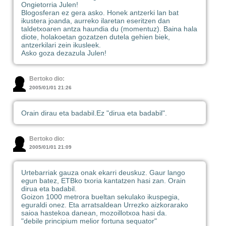
Ongietorria Julen!
Blogosferan ez gera asko. Honek antzerki lan bat
ikustera joanda, aurreko ilaretan eseritzen dan
taldetxoaren antza haundia du (momentuz). Baina hala
diote, holakoetan gozatzen dutela gehien biek,
antzerkilari zein ikusleek.
Asko goza dezazula Julen!
Bertoko dio:
2005/01/01 21:26
Orain dirau eta badabil.
Ez "dirua eta badabil".
Bertoko dio:
2005/01/01 21:09
Urtebarriak gauza onak ekarri deuskuz. Gaur lango
egun batez, ETBko txoria kantatzen hasi zan. Orain
dirua eta badabil.
Goizon 1000 metrora bueltan sekulako ikuspegia,
eguraldi onez. Eta arratsaldean Urrezko aizkorarako
saioa hastekoa danean, mozoillotxoa hasi da.
"debile principium melior fortuna sequator"