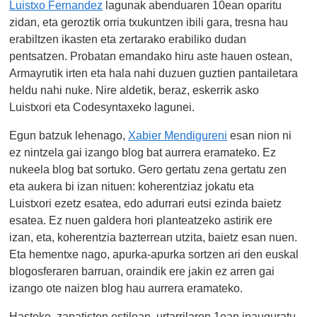
Luistxo Fernandez
lagunak abenduaren 10ean oparitu
zidan, eta geroztik orria txukuntzen ibili gara, tresna hau
erabiltzen ikasten eta zertarako erabiliko dudan
pentsatzen. Probatan emandako hiru aste hauen ostean,
Armayrutik irten eta hala nahi duzuen guztien pantailetara
heldu nahi nuke. Nire aldetik, beraz, eskerrik asko
Luistxori eta Codesyntaxeko lagunei.
Egun batzuk lehenago,
Xabier Mendigureni
esan nion ni
ez nintzela gai izango blog bat aurrera eramateko. Ez
nukeela blog bat sortuko. Gero gertatu zena gertatu zen
eta aukera bi izan nituen: koherentziaz jokatu eta
Luistxori ezetz esatea, edo adurrari eutsi ezinda baietz
esatea. Ez nuen galdera hori planteatzeko astirik ere
izan, eta, koherentzia bazterrean utzita, baietz esan nuen.
Eta hementxe nago, apurka-apurka sortzen ari den euskal
blogosferaren barruan, oraindik ere jakin ez arren gai
izango ote naizen blog hau aurrera eramateko.
Hasteko, zapatisten estiloan, urtarrilaren 1ean inauguratu