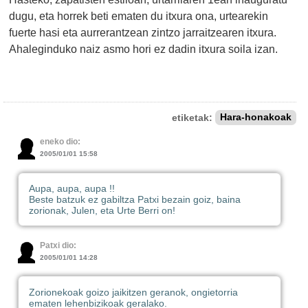
dugu, eta horrek beti ematen du itxura ona, urtearekin
fuerte hasi eta aurrerantzean zintzo jarraitzearen itxura.
Ahaleginduko naiz asmo hori ez dadin itxura soila izan.
etiketak:
Hara-honakoak
eneko dio:
2005/01/01 15:58
Aupa, aupa, aupa !!
Beste batzuk ez gabiltza Patxi bezain goiz, baina
zorionak, Julen, eta Urte Berri on!
Patxi dio:
2005/01/01 14:28
Zorionekoak goizo jaikitzen geranok, ongietorria
ematen lehenbizikoak geralako.