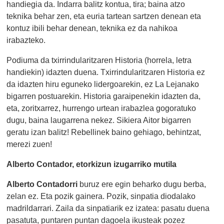
handiegia da. Indarra balitz kontua, tira; baina atzo
teknika behar zen, eta euria tartean sartzen denean eta
kontuz ibili behar denean, teknika ez da nahikoa
irabazteko.
Podiuma da txirrindularitzaren Historia (horrela, letra
handiekin) idazten duena. Txirrindularitzaren Historia ez
da idazten hiru eguneko lidergoarekin, ez La Lejanako
bigarren postuarekin. Historia garaipenekin idazten da,
eta, zoritxarrez, hurrengo urtean irabazlea gogoratuko
dugu, baina laugarrena nekez. Sikiera Aitor bigarren
geratu izan balitz! Rebellinek baino gehiago, behintzat,
merezi zuen!
Alberto Contador, etorkizun izugarriko mutila
Alberto Contadorri
buruz ere egin beharko dugu berba,
zelan ez. Eta pozik gainera. Pozik, sinpatia diodalako
madrildarrari. Zaila da sinpatiarik ez izatea: pasatu duena
pasatuta, puntaren puntan dagoela ikusteak pozez