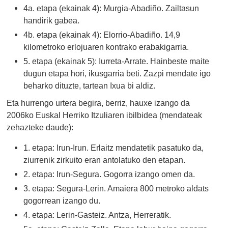
4a. etapa (ekainak 4): Murgia-Abadiño. Zailtasun
handirik gabea.
4b. etapa (ekainak 4): Elorrio-Abadiño. 14,9
kilometroko erlojuaren kontrako erabakigarria.
5. etapa (ekainak 5): Iurreta-Arrate. Hainbeste maite
dugun etapa hori, ikusgarria beti. Zazpi mendate igo
beharko dituzte, tartean Ixua bi aldiz.
Eta hurrengo urtera begira, berriz, hauxe izango da
2006ko Euskal Herriko Itzuliaren ibilbidea (mendateak
zehazteke daude):
1. etapa: Irun-Irun. Erlaitz mendatetik pasatuko da,
ziurrenik zirkuito eran antolatuko den etapan.
2. etapa: Irun-Segura. Gogorra izango omen da.
3. etapa: Segura-Lerin. Amaiera 800 metroko aldats
gogorrean izango du.
4. etapa: Lerin-Gasteiz. Antza, Herreratik.