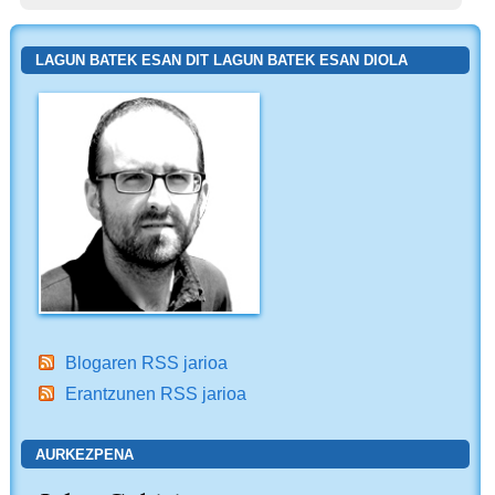
LAGUN BATEK ESAN DIT LAGUN BATEK ESAN DIOLA
Blogaren RSS jarioa
Erantzunen RSS jarioa
AURKEZPENA