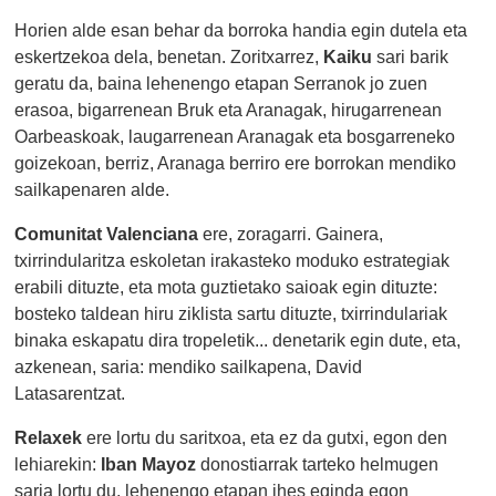
Horien alde esan behar da borroka handia egin dutela eta
eskertzekoa dela, benetan. Zoritxarrez,
Kaiku
sari barik
geratu da, baina lehenengo etapan Serranok jo zuen
erasoa, bigarrenean Bruk eta Aranagak, hirugarrenean
Oarbeaskoak, laugarrenean Aranagak eta bosgarreneko
goizekoan, berriz, Aranaga berriro ere borrokan mendiko
sailkapenaren alde.
Comunitat Valenciana
ere, zoragarri. Gainera,
txirrindularitza eskoletan irakasteko moduko estrategiak
erabili dituzte, eta mota guztietako saioak egin dituzte:
bosteko taldean hiru ziklista sartu dituzte, txirrindulariak
binaka eskapatu dira tropeletik... denetarik egin dute, eta,
azkenean, saria: mendiko sailkapena, David
Latasarentzat.
Relaxek
ere lortu du saritxoa, eta ez da gutxi, egon den
lehiarekin:
Iban Mayoz
donostiarrak tarteko helmugen
saria lortu du, lehenengo etapan ihes eginda egon