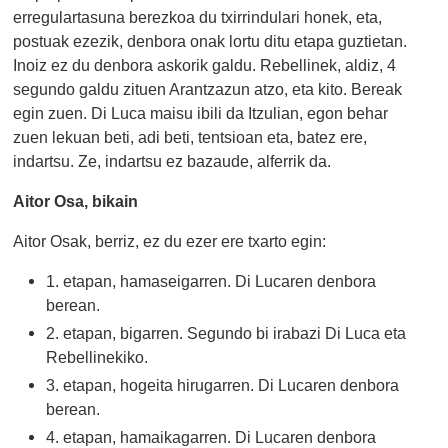
erregulartasuna berezkoa du txirrindulari honek, eta,
postuak ezezik, denbora onak lortu ditu etapa guztietan.
Inoiz ez du denbora askorik galdu. Rebellinek, aldiz, 4
segundo galdu zituen Arantzazun atzo, eta kito. Bereak
egin zuen. Di Luca maisu ibili da Itzulian, egon behar
zuen lekuan beti, adi beti, tentsioan eta, batez ere,
indartsu. Ze, indartsu ez bazaude, alferrik da.
Aitor Osa, bikain
Aitor Osak, berriz, ez du ezer ere txarto egin:
1. etapan, hamaseigarren. Di Lucaren denbora
berean.
2. etapan, bigarren. Segundo bi irabazi Di Luca eta
Rebellinekiko.
3. etapan, hogeita hirugarren. Di Lucaren denbora
berean.
4. etapan, hamaikagarren. Di Lucaren denbora