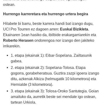
ostean.
Hurrengo karreretara eta hurrengo urtera begira
Hilabete bi barru, beste karrera handi bat izango dugu,
UCI Pro Tourren ez dagoen arren:
Euskal Bizikleta
.
Ekainaren 1ean hasiko da, ibilbide erakargarriarekin eta
Roberto Herasen
ondorengoa nor izango den jakiteko
irrikarekin.
1. etapa (ekainak 1): Eibar-Sopelana. Zailtasunik
gabea.
2. etapa (ekainak 2): Sopelana-Tolosa. Etapa
gogorra, gorabeheratsua. Guztira zazpi igoera izango
ditu, azkenak Alkiza (helmugatik 10 kilometrora) eta
Hernialde (3 kilometrora).
3. etapa (ekainak 3): Tolosa-Oroko Santutegia. Goian
amaituko da, aurretik beste sei mendate igo ostean,
tartean Urkiola.