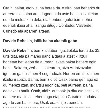
Orain, baina, etorkizuna berea da. Astiro joan beharko du
aurrerantz, baina argi dagoena da aste bateko itzulietan
ederto moldatzen dela, eta denbora gutxi barru lehia
ederrak ikusi ahal izango ditugu Contador, Valverde,
Cunego eta abarren artean.
Davide Rebellin, isilik baina akatsik gabe
Davide Rebellin
, berriz, udaberri guztietako lorea da. 33
urte ditu, eta palmares handia dauka atzetik. Itzuli
honetan beti egon da aurrean, akats bakar bat ere egin
barik. Bakarra, zerbait esatearren, atzo Arantzazuko
igoeran galdu zituen 4 segundoak. Horren erruz ez zuen
itzulia irabazi. Baina, berriz diot, Osak baino gehiago ez
du merezi izan. Indartsu egon da, beti aurrean, baina
destakatu barik. Osak, aldiz, erasoak jo ditu eta beti ikusi
da bere maillota. Lehenengo etapako Garate mendatean
agertu zen batez ere, Osak erasoa jo zuenean.