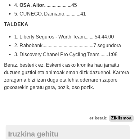
4.
OSA, Aitor
......................45
5. CUNEGO, Damiano.............41
TALDEKA
1. Liberty Seguros - Würth Team........54:44:00
2. Rabobank.........................................7 segundora
3. Discovery Chanel Pro Cycling Team.......1:08
Beraz, besterik ez. Eskerrik asko kronika hau jarraitu
duzuen guztioi eta animoak eman dizkidazuenoi. Karrera
zoragarria bizi izan dugu eta lehia ederraren zapore
goxoarekin geratu gara, pozik, oso pozik.
etiketak:
Ziklismoa
Iruzkina gehitu