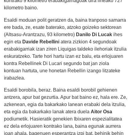
kontrako 9 kilometro erabakigarriagoak dira lineako 727
kilometro baino.
Esaldi moduan polit geratzen da, baina tranposo samarra
ere bada, ze, esate baterako, atzoko goizeko sektorean
(Altsasu-Arantzazu, 93 kilometro)
Danilo Di Lucak
ihes
egin eta
Davide Rebellini
atera zizkion 4 segundoak
erabakigarriak izan ziren Liquigas taldeko ilehoriak itzulia
eskuratzeko. Tarte hori hartu izan ez balu, eta erlojuaren
kontra Rebellinek Di Lucari segundo bat jan ziola
kontuan hartuta, une honetan Rebellin izango litzateke
irabazlea.
Esaldi borobila, beraz. Baina esaldi borobil gehienen
antzera, apur bat gezurtia. Apur bat baino ez, hala ere. Ze,
azkenean, egia da bakarkako lanean erabaki dela itzulia,
eta egia da bakarkako lanak atera duela
Aitor Osa
podiumetik. Hasieratik genekien Ibixaren espezialitatea
ez dela erlojuaren kontrako lana, baina egunak aurrera
joan ahala, bagenuen esperantza izpi bat, behinik behin