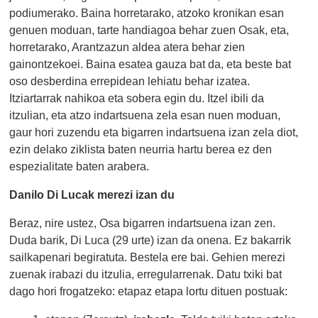
podiumerako. Baina horretarako, atzoko kronikan esan
genuen moduan, tarte handiagoa behar zuen Osak, eta,
horretarako, Arantzazun aldea atera behar zien
gainontzekoei. Baina esatea gauza bat da, eta beste bat
oso desberdina errepidean lehiatu behar izatea.
Itziartarrak nahikoa eta sobera egin du. Itzel ibili da
itzulian, eta atzo indartsuena zela esan nuen moduan,
gaur hori zuzendu eta bigarren indartsuena izan zela diot,
ezin delako ziklista baten neurria hartu berea ez den
espezialitate baten arabera.
Danilo Di Lucak merezi izan du
Beraz, nire ustez, Osa bigarren indartsuena izan zen.
Duda barik, Di Luca (29 urte) izan da onena. Ez bakarrik
sailkapenari begiratuta. Bestela ere bai. Gehien merezi
zuenak irabazi du itzulia, erregularrenak. Datu txiki bat
dago hori frogatzeko: etapaz etapa lortu dituen postuak: