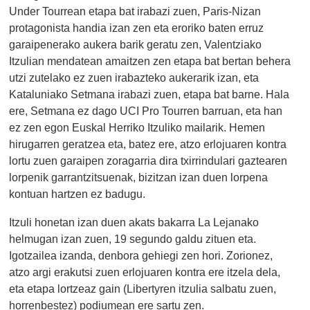
Under Tourrean etapa bat irabazi zuen, Paris-Nizan
protagonista handia izan zen eta eroriko baten erruz
garaipenerako aukera barik geratu zen, Valentziako
Itzulian mendatean amaitzen zen etapa bat bertan behera
utzi zutelako ez zuen irabazteko aukerarik izan, eta
Kataluniako Setmana irabazi zuen, etapa bat barne. Hala
ere, Setmana ez dago UCI Pro Tourren barruan, eta han
ez zen egon Euskal Herriko Itzuliko mailarik. Hemen
hirugarren geratzea eta, batez ere, atzo erlojuaren kontra
lortu zuen garaipen zoragarria dira txirrindulari gaztearen
lorpenik garrantzitsuenak, bizitzan izan duen lorpena
kontuan hartzen ez badugu.
Itzuli honetan izan duen akats bakarra La Lejanako
helmugan izan zuen, 19 segundo galdu zituen eta.
Igotzailea izanda, denbora gehiegi zen hori. Zorionez,
atzo argi erakutsi zuen erlojuaren kontra ere itzela dela,
eta etapa lortzeaz gain (Libertyren itzulia salbatu zuen,
horrenbestez) podiumean ere sartu zen.