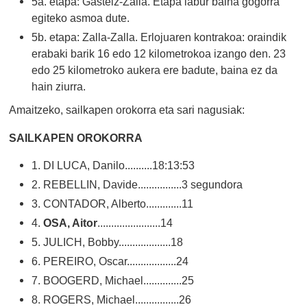
5a. etapa: Gasteiz-Zalla. Etapa labur baina gogorra
egiteko asmoa dute.
5b. etapa: Zalla-Zalla. Erlojuaren kontrakoa: oraindik
erabaki barik 16 edo 12 kilometrokoa izango den. 23
edo 25 kilometroko aukera ere badute, baina ez da
hain ziurra.
Amaitzeko, sailkapen orokorra eta sari nagusiak:
SAILKAPEN OROKORRA
1. DI LUCA, Danilo..........18:13:53
2. REBELLIN, Davide................3 segundora
3. CONTADOR, Alberto.............11
4.
OSA, Aitor
.......................14
5. JULICH, Bobby...................18
6. PEREIRO, Oscar..................24
7. BOOGERD, Michael..............25
8. ROGERS, Michael................26