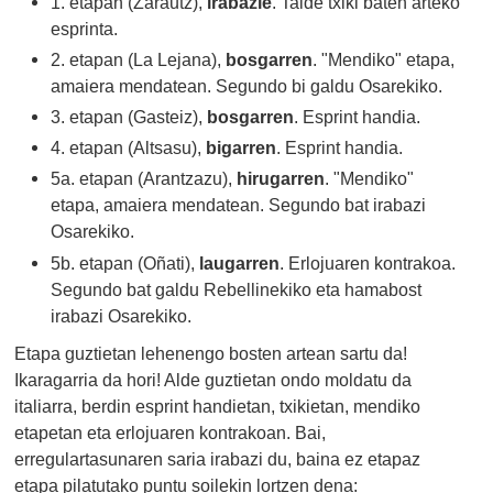
1. etapan (Zarautz),
irabazle
. Talde txiki baten arteko
esprinta.
2. etapan (La Lejana),
bosgarren
. "Mendiko" etapa,
amaiera mendatean. Segundo bi galdu Osarekiko.
3. etapan (Gasteiz),
bosgarren
. Esprint handia.
4. etapan (Altsasu),
bigarren
. Esprint handia.
5a. etapan (Arantzazu),
hirugarren
. "Mendiko"
etapa, amaiera mendatean. Segundo bat irabazi
Osarekiko.
5b. etapan (Oñati),
laugarren
. Erlojuaren kontrakoa.
Segundo bat galdu Rebellinekiko eta hamabost
irabazi Osarekiko.
Etapa guztietan lehenengo bosten artean sartu da!
Ikaragarria da hori! Alde guztietan ondo moldatu da
italiarra, berdin esprint handietan, txikietan, mendiko
etapetan eta erlojuaren kontrakoan. Bai,
erregulartasunaren saria irabazi du, baina ez etapaz
etapa pilatutako puntu soilekin lortzen dena: