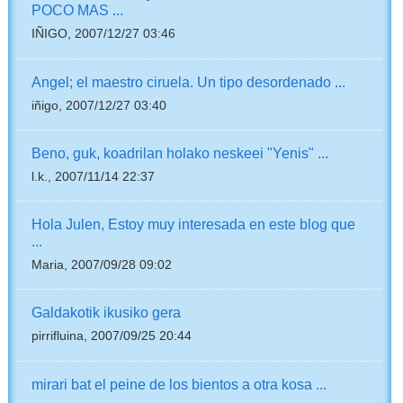
POCO MAS ...
IÑIGO, 2007/12/27 03:46
Angel; el maestro ciruela. Un tipo desordenado ...
iñigo, 2007/12/27 03:40
Beno, guk, koadrilan holako neskeei "Yenis" ...
l.k., 2007/11/14 22:37
Hola Julen, Estoy muy interesada en este blog que
...
Maria, 2007/09/28 09:02
Galdakotik ikusiko gera
pirrifluina, 2007/09/25 20:44
mirari bat el peine de los bientos a otra kosa ...