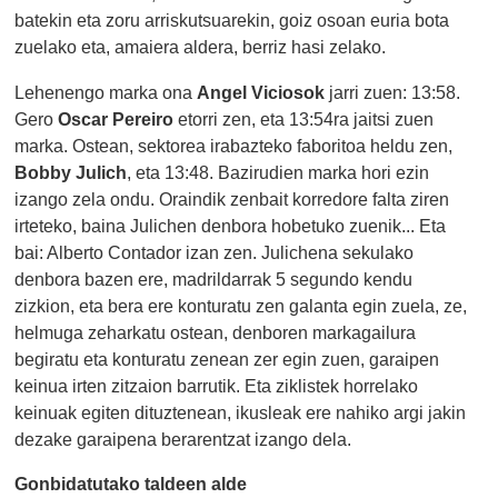
batekin eta zoru arriskutsuarekin, goiz osoan euria bota
zuelako eta, amaiera aldera, berriz hasi zelako.
Lehenengo marka ona
Angel Viciosok
jarri zuen: 13:58.
Gero
Oscar Pereiro
etorri zen, eta 13:54ra jaitsi zuen
marka. Ostean, sektorea irabazteko faboritoa heldu zen,
Bobby Julich
, eta 13:48. Bazirudien marka hori ezin
izango zela ondu. Oraindik zenbait korredore falta ziren
irteteko, baina Julichen denbora hobetuko zuenik... Eta
bai: Alberto Contador izan zen. Julichena sekulako
denbora bazen ere, madrildarrak 5 segundo kendu
zizkion, eta bera ere konturatu zen galanta egin zuela, ze,
helmuga zeharkatu ostean, denboren markagailura
begiratu eta konturatu zenean zer egin zuen, garaipen
keinua irten zitzaion barrutik. Eta ziklistek horrelako
keinuak egiten dituztenean, ikusleak ere nahiko argi jakin
dezake garaipena berarentzat izango dela.
Gonbidatutako taldeen alde