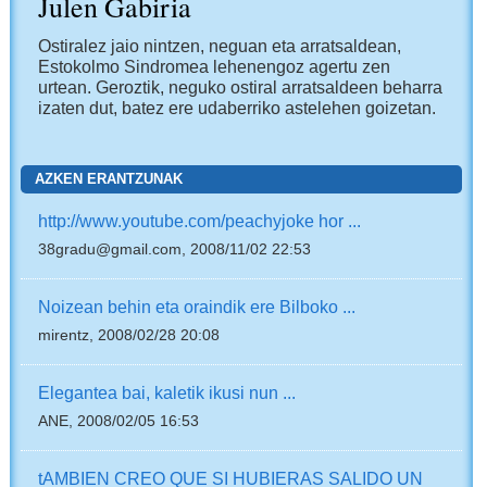
Julen Gabiria
Ostiralez jaio nintzen, neguan eta arratsaldean,
Estokolmo Sindromea lehenengoz agertu zen
urtean. Geroztik, neguko ostiral arratsaldeen beharra
izaten dut, batez ere udaberriko astelehen goizetan.
AZKEN ERANTZUNAK
http://www.youtube.com/peachyjoke hor ...
38gradu@gmail.com, 2008/11/02 22:53
Noizean behin eta oraindik ere Bilboko ...
mirentz, 2008/02/28 20:08
Elegantea bai, kaletik ikusi nun ...
ANE, 2008/02/05 16:53
tAMBIEN CREO QUE SI HUBIERAS SALIDO UN