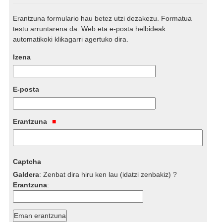
Erantzuna formulario hau betez utzi dezakezu. Formatua
testu arruntarena da. Web eta e-posta helbideak
automatikoki klikagarri agertuko dira.
Izena
E-posta
Erantzuna
Captcha
Galdera
:
Zenbat dira hiru ken lau (idatzi zenbakiz) ?
Erantzuna
: