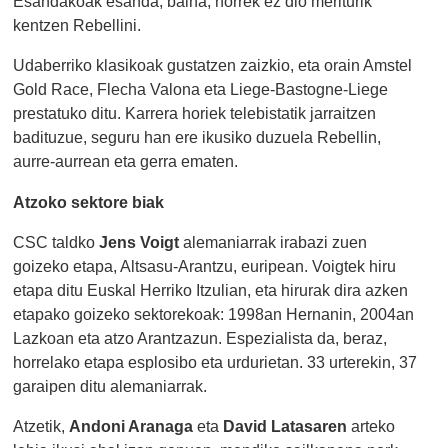
Esandakoak esanda, baina, horrek ez dio meriturik
kentzen Rebellini.
Udaberriko klasikoak gustatzen zaizkio, eta orain Amstel
Gold Race, Flecha Valona eta Liege-Bastogne-Liege
prestatuko ditu. Karrera horiek telebistatik jarraitzen
badituzue, seguru han ere ikusiko duzuela Rebellin,
aurre-aurrean eta gerra ematen.
Atzoko sektore biak
CSC taldko
Jens Voigt
alemaniarrak irabazi zuen
goizeko etapa, Altsasu-Arantzu, euripean. Voigtek hiru
etapa ditu Euskal Herriko Itzulian, eta hirurak dira azken
etapako goizeko sektorekoak: 1998an Hernanin, 2004an
Lazkoan eta atzo Arantzazun. Espezialista da, beraz,
horrelako etapa esplosibo eta urdurietan. 33 urterekin, 37
garaipen ditu alemaniarrak.
Atzetik,
Andoni Aranaga
eta
David Latasaren
arteko