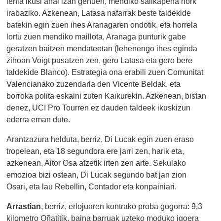
lehia ikusi ahal izan genuen, mendiko sailkapena nork
irabaziko. Azkenean, Latasa nafarrak beste taldekide
batekin egin zuen ihes Aranagaren ondotik, eta horrela
lortu zuen mendiko maillota, Aranaga punturik gabe
geratzen baitzen mendateetan (lehenengo ihes eginda
zihoan Voigt pasatzen zen, gero Latasa eta gero bere
taldekide Blanco). Estrategia ona erabili zuen Comunitat
Valencianako zuzendaria den Vicente Beldak, eta
borroka polita eskaini zuten Kaikurekin. Azkenean, bistan
denez, UCI Pro Tourren ez dauden taldeek ikuskizun
ederra eman dute.
Arantzazura helduta, berriz, Di Lucak egin zuen eraso
tropelean, eta 18 segundora ere jarri zen, harik eta,
azkenean, Aitor Osa atzetik irten zen arte. Sekulako
emozioa bizi ostean, Di Lucak segundo bat jan zion
Osari, eta lau Rebellin, Contador eta konpainiari.
Arrastian
, berriz, erlojuaren kontrako proba gogorra: 9,3
kilometro Oñatitik, baina barruak uzteko moduko igoera