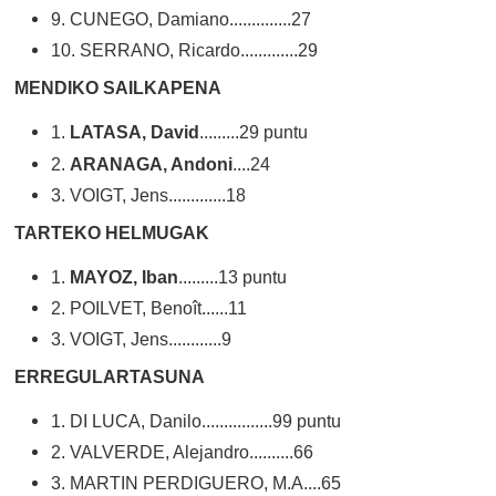
9. CUNEGO, Damiano..............27
10. SERRANO, Ricardo.............29
MENDIKO SAILKAPENA
1.
LATASA, David
.........29 puntu
2.
ARANAGA, Andoni
....24
3. VOIGT, Jens.............18
TARTEKO HELMUGAK
1.
MAYOZ, Iban
.........13 puntu
2. POILVET, Benoît......11
3. VOIGT, Jens............9
ERREGULARTASUNA
1. DI LUCA, Danilo................99 puntu
2. VALVERDE, Alejandro..........66
3. MARTIN PERDIGUERO, M.A....65