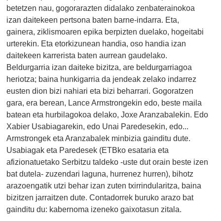
betetzen nau, gogorarazten didalako zenbaterainokoa
izan daitekeen pertsona baten barne-indarra. Eta,
gainera, ziklismoaren epika berpizten duelako, hogeitabi
urterekin. Eta etorkizunean handia, oso handia izan
daitekeen karrerista baten aurrean gaudelako.
Beldurgarria izan daiteke bizitza, are beldurgarriagoa
heriotza; baina hunkigarria da jendeak zelako indarrez
eusten dion bizi nahiari eta bizi beharrari. Gogoratzen
gara, era berean, Lance Armstrongekin edo, beste maila
batean eta hurbilagokoa delako, Joxe Aranzabalekin. Edo
Xabier Usabiagarekin, edo Unai Paredesekin, edo...
Armstrongek eta Aranzabalek minbizia gainditu dute.
Usabiagak eta Paredesek (ETBko esataria eta
afizionatuetako Serbitzu taldeko -uste dut orain beste izen
bat dutela- zuzendari laguna, hurrenez hurren), bihotz
arazoengatik utzi behar izan zuten txirrindularitza, baina
bizitzen jarraitzen dute. Contadorrek buruko arazo bat
gainditu du: kabernoma izeneko gaixotasun zitala.