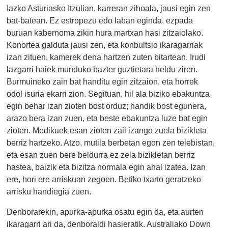
Iazko Asturiasko Itzulian, karreran zihoala, jausi egin zen
bat-batean. Ez estropezu edo laban eginda, ezpada
buruan kabernoma zikin hura martxan hasi zitzaiolako.
Konortea galduta jausi zen, eta konbultsio ikaragarriak
izan zituen, kamerek dena hartzen zuten bitartean. Irudi
lazgarri haiek munduko bazter guztietara heldu ziren.
Burmuineko zain bat handitu egin zitzaion, eta horrek
odol isuria ekarri zion. Segituan, hil ala biziko ebakuntza
egin behar izan zioten bost orduz; handik bost egunera,
arazo bera izan zuen, eta beste ebakuntza luze bat egin
zioten. Medikuek esan zioten zail izango zuela bizikleta
berriz hartzeko. Atzo, mutila berbetan egon zen telebistan,
eta esan zuen bere beldurra ez zela bizikletan berriz
hastea, baizik eta bizitza normala egin ahal izatea. Izan
ere, hori ere arriskuan zegoen. Betiko txarto geratzeko
arrisku handiegia zuen.
Denborarekin, apurka-apurka osatu egin da, eta aurten
ikaragarri ari da, denboraldi hasieratik. Australiako Down