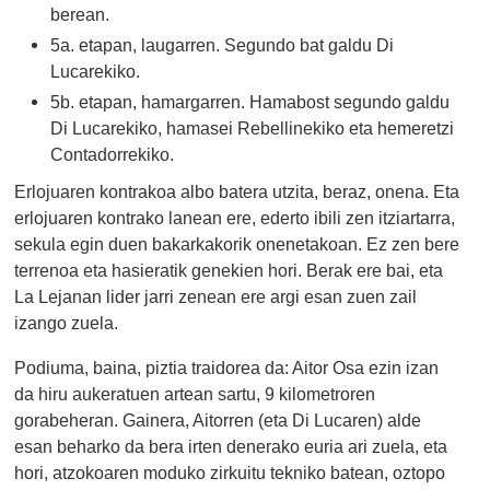
berean.
5a. etapan, laugarren. Segundo bat galdu Di
Lucarekiko.
5b. etapan, hamargarren. Hamabost segundo galdu
Di Lucarekiko, hamasei Rebellinekiko eta hemeretzi
Contadorrekiko.
Erlojuaren kontrakoa albo batera utzita, beraz, onena. Eta
erlojuaren kontrako lanean ere, ederto ibili zen itziartarra,
sekula egin duen bakarkakorik onenetakoan. Ez zen bere
terrenoa eta hasieratik genekien hori. Berak ere bai, eta
La Lejanan lider jarri zenean ere argi esan zuen zail
izango zuela.
Podiuma, baina, piztia traidorea da: Aitor Osa ezin izan
da hiru aukeratuen artean sartu, 9 kilometroren
gorabeheran. Gainera, Aitorren (eta Di Lucaren) alde
esan beharko da bera irten denerako euria ari zuela, eta
hori, atzokoaren moduko zirkuitu tekniko batean, oztopo