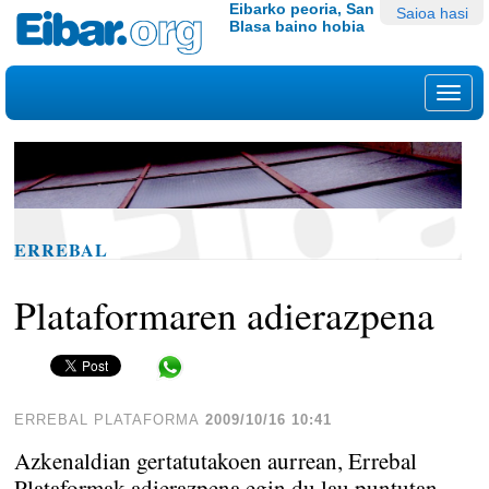
Edukira
Tresna
Eibarko peoria, San
Saioa hasi
Blasa baino hobia
salto
pertsonalak
egin
|
Nab
Salto
egin
nabigazioara
ERREBAL
Plataformaren adierazpena
Share in WhatsApp
ERREBAL PLATAFORMA
2009/10/16 10:41
Azkenaldian gertatutakoen aurrean, Errebal
Plataformak adierazpena egin du lau puntutan