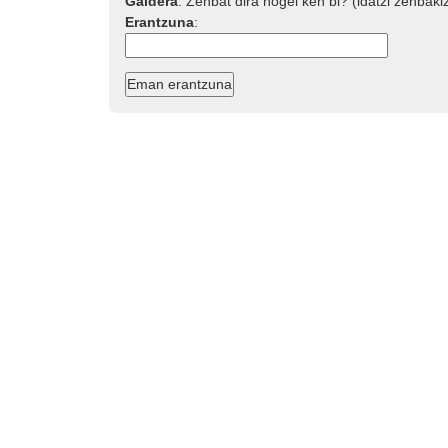
Galdera
:
Zenbat dira hogei ken bi? (idatzi zenbaki
Erantzuna
: