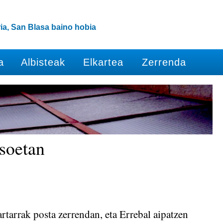
ia, San Blasa baino hobia
a
Albisteak
Elkartea
Zerrenda
tsoetan
rtarrak posta zerrendan, eta Errebal aipatzen