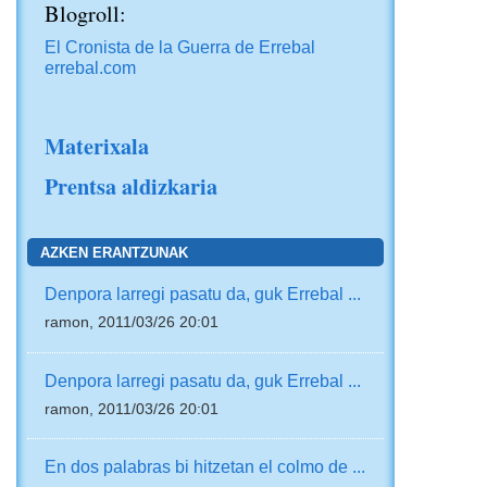
Blogroll:
El Cronista de la Guerra de Errebal
errebal.com
Materixala
Prentsa aldizkaria
AZKEN ERANTZUNAK
Denpora larregi pasatu da, guk Errebal ...
ramon, 2011/03/26 20:01
Denpora larregi pasatu da, guk Errebal ...
ramon, 2011/03/26 20:01
En dos palabras bi hitzetan el colmo de ...