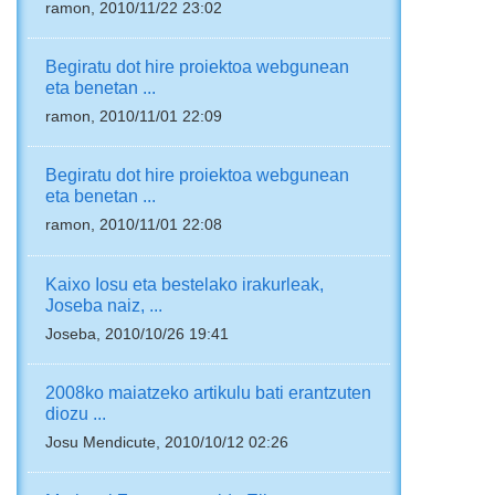
ramon, 2010/11/22 23:02
Begiratu dot hire proiektoa webgunean
eta benetan ...
ramon, 2010/11/01 22:09
Begiratu dot hire proiektoa webgunean
eta benetan ...
ramon, 2010/11/01 22:08
Kaixo Iosu eta bestelako irakurleak,
Joseba naiz, ...
Joseba, 2010/10/26 19:41
2008ko maiatzeko artikulu bati erantzuten
diozu ...
Josu Mendicute, 2010/10/12 02:26