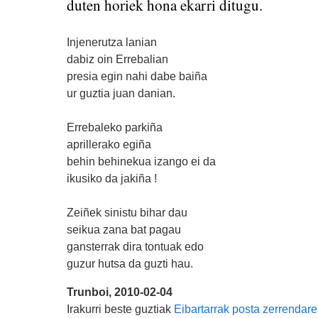
duten horiek hona ekarri ditugu.
Injenerutza lanian
dabiz oin Errebalian
presia egin nahi dabe baiña
ur guztia juan danian.
Errebaleko parkiña
aprillerako egiña
behin behinekua izango ei da
ikusiko da jakiña !
Zeiñek sinistu bihar dau
seikua zana bat pagau
gansterrak dira tontuak edo
guzur hutsa da guzti hau.
Trunboi, 2010-02-04
Irakurri beste guztiak
Eibartarrak posta zerrendare