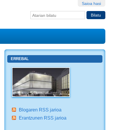
Saioa hasi
Bilatu atarian
Bilaketa
aurreratua…
ERREBAL
Blogaren RSS jarioa
Erantzunen RSS jarioa