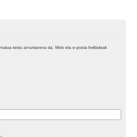
rmatua testu arruntarena da. Web eta e-posta helbideak