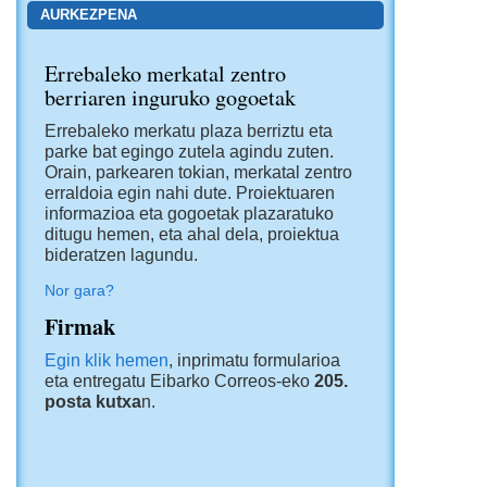
AURKEZPENA
Errebaleko merkatal zentro
berriaren inguruko gogoetak
Errebaleko merkatu plaza berriztu eta
parke bat egingo zutela agindu zuten.
Orain, parkearen tokian, merkatal zentro
erraldoia egin nahi dute. Proiektuaren
informazioa eta gogoetak plazaratuko
ditugu hemen, eta ahal dela, proiektua
bideratzen lagundu.
Nor gara?
Firmak
Egin klik hemen
, inprimatu formularioa
eta entregatu Eibarko Correos-eko
205.
posta kutxa
n.