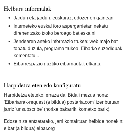
Helburu informalak
Jardun eta jardun, euskaraz, edozerren gainean.
Interneteko euskal foro aspergarrietan nekatu
direnentzako txoko beroago bat eskaini.
Jendearen arteko informazio trukea: web majo bat
topatu duzula, programa trukea, Eibarko suzediduak
komentatu...
Eibarrespazio guztiko eibarnautak elkartu.
Harpidetza eten edo konfiguratu
Harpidetza eteteko, erraza da. Bidali mezua hona:
'Eibartarrak-request (a bildua) postaria.com' izenburuan
jarriz 'unsubscribe' (horixe bakarrik, komatxo barik).
Edozein zalantzatarako, jarri kontaktuan helbide honekin:
eibar (a bildua) eibar.org