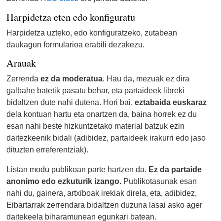
Harpidetza eten edo konfiguratu
Harpidetza uzteko, edo konfiguratzeko, zutabean
daukagun formularioa erabili dezakezu.
Arauak
Zerrenda
ez da moderatua
. Hau da, mezuak ez dira
galbahe batetik pasatu behar, eta partaideek libreki
bidaltzen dute nahi dutena. Hori bai,
eztabaida euskaraz
dela kontuan hartu eta onartzen da, baina horrek ez du
esan nahi beste hizkuntzetako material batzuk ezin
daitezkeenik bidali (adibidez, partaideek irakurri edo jaso
dituzten erreferentziak).
Listan modu publikoan parte hartzen da.
Ez da partaide
anonimo edo ezkuturik izango
. Publikotasunak esan
nahi du, gainera, artxiboak irekiak direla, eta, adibidez,
Eibartarrak zerrendara bidaltzen duzuna lasai asko ager
daitekeela biharamunean egunkari batean.