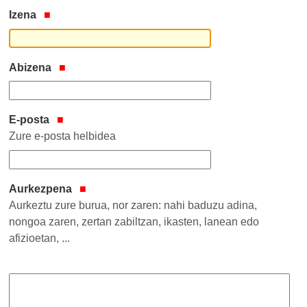
Izena
Abizena
E-posta
Zure e-posta helbidea
Aurkezpena
Aurkeztu zure burua, nor zaren: nahi baduzu adina,
nongoa zaren, zertan zabiltzan, ikasten, lanean edo
afizioetan, ...