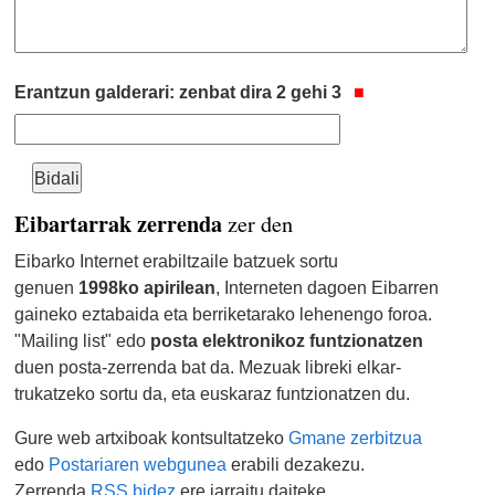
Erantzun galderari: zenbat dira 2 gehi 3
Eibartarrak zerrenda
zer den
Eibarko Internet erabiltzaile batzuek sortu
genuen
1998ko apirilean
, Interneten dagoen Eibarren
gaineko eztabaida eta berriketarako lehenengo foroa.
"Mailing list" edo
posta elektronikoz funtzionatzen
duen posta-zerrenda bat da. Mezuak libreki elkar-
trukatzeko sortu da, eta euskaraz funtzionatzen du.
Gure web artxiboak kontsultatzeko
Gmane zerbitzua
edo
Postariaren webgunea
erabili dezakezu.
Zerrenda
RSS bidez
ere jarraitu daiteke.