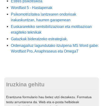
Estres psikofisikoa
Wordfast 5 - Hastapenak
Psikomotrizitatea lantzearen ondorioak
irakaskuntzan, haurren garapenean
Euskararekiko sentsibilizazioan eta motibazioan
eragiteko teknikak
Gatazkak bideratzeko estrategiak.
Ordenagailuz lagundutako itzulpena MS Word gabe:
Wordfast Pro, Anaphraseus eta OmegaT
Iruzkina gehitu
Erantzuna formulario hau betez utzi dezakezu. Formatua
testu arruntarena da. Web eta e-posta helbideak