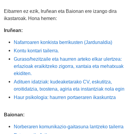
Eibarren ez ezik, Iruñean eta Baionan ere izango dira
ikastaroak. Hona hemen:
Iruñean:
Nafarroaren konkista berrikusten (Jardunaldia)
Kontu kontari tailerra.
Guraso/hezitzaile eta haurren arteko elkar ulertzea:
erlazioak eraikitzeko zigorra, xantaia eta mehatxuak
ekiditen.
Adituen idatziak: kudeaketarako CV, eskutitza,
oroitidatzia, txostena, agiria eta instantziak nola egin
Haur psikologia: haurren portaeraren ikaskuntza
Baionan:
Norberaren komunikazio-gaitasuna lantzeko tailerra