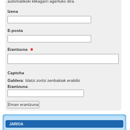
automatikoki klikagarri agertuko dira.
Izena
E-posta
Erantzuna
Captcha
Galdera
:
Idatzi zortzi zenbakiak erabiliz
Erantzuna
:
JARIOA