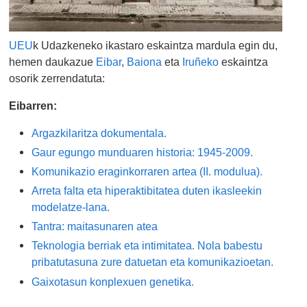
UEU
k Udazkeneko ikastaro eskaintza mardula egin du,
hemen daukazue
Eibar
,
Baiona
eta
Iruñeko
eskaintza
osorik zerrendatuta:
Eibarren:
Argazkilaritza dokumentala.
Gaur egungo munduaren historia: 1945-2009.
Komunikazio eraginkorraren artea (II. modulua).
Arreta falta eta hiperaktibitatea duten ikasleekin
modelatze-lana.
Tantra: maitasunaren atea
Teknologia berriak eta intimitatea. Nola babestu
pribatutasuna zure datuetan eta komunikazioetan.
Gaixotasun konplexuen genetika.