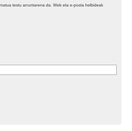
rmatua testu arruntarena da. Web eta e-posta helbideak