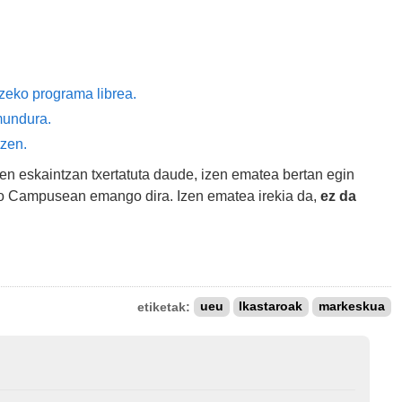
tzeko programa librea.
mundura.
tzen.
ren eskaintzan txertatuta daude, izen ematea bertan egin
iako Campusean emango dira. Izen ematea irekia da,
ez da
etiketak:
ueu
Ikastaroak
markeskua