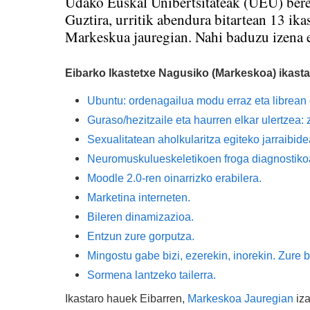
Udako Euskal Unibertsitateak (UEU) bere
Guztira, urritik abendura bitartean 13 ika
Markeskua jauregian. Nahi baduzu izena 
Eibarko Ikastetxe Nagusiko (Markeskoa) ikast
Ubuntu: ordenagailua modu erraz eta librean 
Guraso/hezitzaile eta haurren elkar ulertzea:
Sexualitatean aholkularitza egiteko jarraibid
Neuromuskulueskeletikoen froga diagnostiko
Moodle 2.0-ren oinarrizko erabilera.
Marketina interneten.
Bileren dinamizazioa.
Entzun zure gorputza.
Mingostu gabe bizi, ezerekin, inorekin. Zure 
Sormena lantzeko tailerra.
Ikastaro hauek Eibarren,
Markeskoa Jauregian
iz