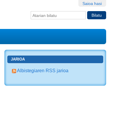
Saioa hasi
Bilatu atarian
Bilaketa
aurreratua…
JARIOA
Albistegiaren RSS jarioa