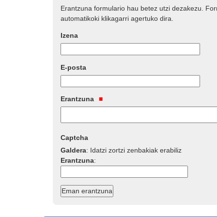
Erantzuna formulario hau betez utzi dezakezu. Fo
automatikoki klikagarri agertuko dira.
Izena
E-posta
Erantzuna
Captcha
Galdera
:
Idatzi zortzi zenbakiak erabiliz
Erantzuna
: