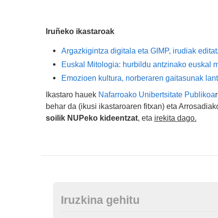
Iruñeko ikastaroak
Argazkigintza digitala eta GIMP, irudiak edita
Euskal Mitologia: hurbildu antzinako euskal 
Emozioen kultura, norberaren gaitasunak lan
Ikastaro hauek
Nafarroako Unibertsitate Publikoa
behar da (ikusi ikastaroaren fitxan) eta Arrosad
soilik NUPeko kideentzat
, eta
irekita dago.
Iruzkina gehitu