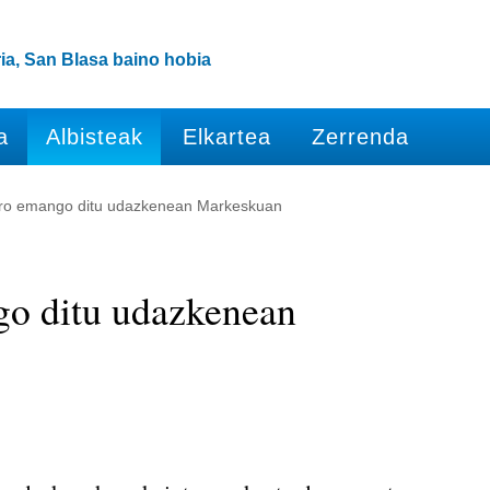
ia, San Blasa baino hobia
a
Albisteak
Elkartea
Zerrenda
aro emango ditu udazkenean Markeskuan
o ditu udazkenean