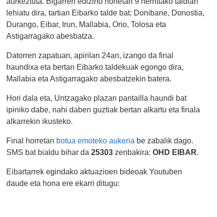
aurkeztuta. Bigarren ediziño honetan 9 herrittako taldian
lehiatu dira, tartian Eibarko talde bat: Donibane, Donostia,
Durango, Eibar, Irun, Mallabia, Orio, Tolosa eta
Astigarragako abesbatza.
Datorren zapatuan, apirilan 24an, izango da final
haundixa eta bertan Eibarko taldekuak egongo dira,
Mallabia eta Astigarragako abesbatzekin batera.
Hori dala eta, Untzagako plazan pantailla haundi bat
ipiniko dabe, nahi daben guztiak bertan alkartu eta finala
alkarrekin ikusteko.
Final horretan
botua emoteko aukeria
be zabalik dago.
SMS bat bialdu bihar da
25303
zenbakira:
OHD EIBAR
.
Eibartarrek egindako aktuazioen bideoak Youtuben
daude eta hona ere ekarri ditugu: