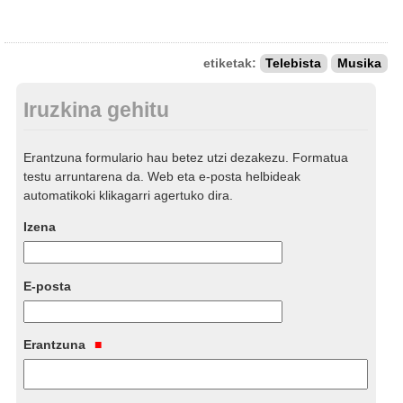
etiketak:
Telebista
Musika
Iruzkina gehitu
Erantzuna formulario hau betez utzi dezakezu. Formatua
testu arruntarena da. Web eta e-posta helbideak
automatikoki klikagarri agertuko dira.
Izena
E-posta
Erantzuna