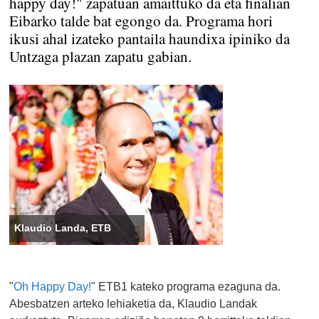
happy day!" zapatuan amaittuko da eta finalian
Eibarko talde bat egongo da. Programa hori
ikusi ahal izateko pantaila haundixa ipiniko da
Untzaga plazan zapatu gabian.
Klaudio Landa, ETB
"
Oh Happy Day!
" ETB1 kateko programa ezaguna da.
Abesbatzen arteko lehiaketia da, Klaudio Landak