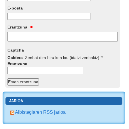
E-posta
Erantzuna
Captcha
Galdera
:
Zenbat dira hiru ken lau (idatzi zenbakiz) ?
Erantzuna
:
JARIOA
Albistegiaren RSS jarioa