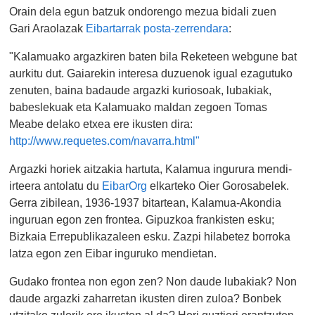
Orain dela egun batzuk ondorengo mezua bidali zuen
Gari Araolazak
Eibartarrak posta-zerrendara
:
"Kalamuako
argazkiren baten bila Reketeen webgune bat
aurkitu dut. Gaiarekin interesa duzuenok igual ezagutuko
zenuten, baina badaude argazki kuriosoak, lubakiak,
babeslekuak eta
Kalamuako
maldan zegoen Tomas
Meabe delako etxea ere ikusten dira:
http://www.requetes.com/navarra.html"
Argazki horiek aitzakia hartuta, Kalamua ingurura mendi-
irteera antolatu du
EibarOrg
elkarteko Oier Gorosabelek.
Gerra zibilean, 1936-1937 bitartean, Kalamua-Akondia
inguruan egon zen frontea. Gipuzkoa frankisten esku;
Bizkaia Errepublikazaleen esku. Zazpi hilabetez borroka
latza egon zen Eibar inguruko mendietan.
Gudako frontea non egon zen? Non daude lubakiak? Non
daude argazki zaharretan ikusten diren zuloa? Bonbek