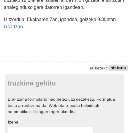
utzitako zulorik ere ikusten al da? Hori guztiori erantzuten
ahaleginduko gara datorren igandean.
Hitzordua: Ekainaren 7an, igandea, goizeko 9.30etan
Usartzan
.
etiketak:
historia
Iruzkina gehitu
Erantzuna formulario hau betez utzi dezakezu. Formatua
testu arruntarena da. Web eta e-posta helbideak
automatikoki klikagarri agertuko dira.
Izena