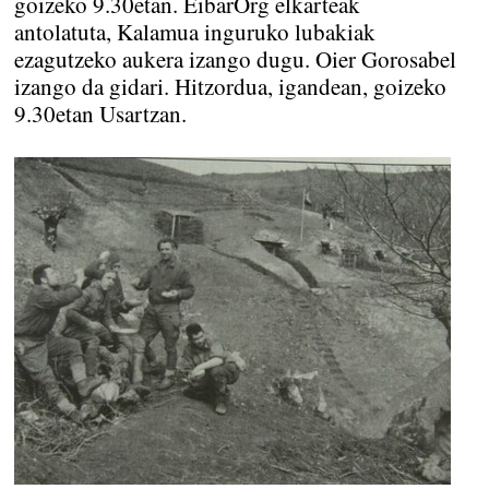
goizeko 9.30etan. EibarOrg elkarteak
antolatuta, Kalamua inguruko lubakiak
ezagutzeko aukera izango dugu. Oier Gorosabel
izango da gidari. Hitzordua, igandean, goizeko
9.30etan Usartzan.