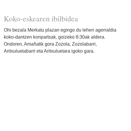
Koko-eskearen ibilbidea
Ohi bezala Merkatu plazan egingo du lehen agerraldia
koko-dantzen konpartsak, goizeko 8:30ak aldera.
Ondoren, Amañatik gora Zozola, Zozolabarri,
Aritxuluetabarri eta Aritxuluetara igoko gara.