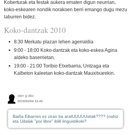
Koberturak eta festak aukera ematen digun neurrian,
koko-eskearen nondik norakoen berri emango dugu mezu
laburren bidez.
Koko-dantzak 2010
8:30 Merkatu plazan lehen agerraldia
9:00 - 18:00 Koko-dantzak eta koko-eskea Agina
aldeko baserrietan.
19:00 - 21:00 Toribio Etxebarria, Untzaga eta
Kalbeton kaleetan koko-dantzak Mauxitxarekin.
oier g dio:
2010/02/04 12:42
Baiña Eibarren ez ziran ba aratUUUUUstiak???? (nahiz
eta Udalak "por libre" ibilli linguistikoki?