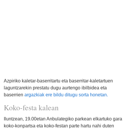
Azpiriko kaletar-baserritartu eta baserritar-kaletartuen
laguntzarekin prestatu dugu aurtengo ibilbidea eta
baserrien
argazkiak ere bildu ditugu sorta honetan.
Koko-festa kalean
Iluntzean, 19.00etan Anbulategiko parkean elkartuko gara
koko-konpartsa eta koko-festan parte hartu nahi duten