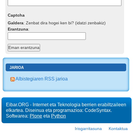
Captcha
Galdera
:
Zenbat dira hogei ken bi? (idatzi zenbakiz)
Erantzuna
:
JARIOA
Albistegiaren RSS jarioa
Eibar.ORG - Internet eta Teknologia berrien erabiltzaileen
elkartea. Diseinua eta programazioa: CodeSyntax.
Softwarea:
Plone
eta
Python
Irisgarritasuna
Kontaktua