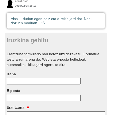
erral dio:
2010/02/04 19:18
Ains.... dudan egon naiz eta o-rekin jarri dot. Nahi
dozuen moduan... :S
Iruzkina gehitu
Erantzuna formulario hau betez utzi dezakezu. Formatua
testu arruntarena da. Web eta e-posta helbideak
automatikoki klikagarri agertuko dira.
Izena
E-posta
Erantzuna