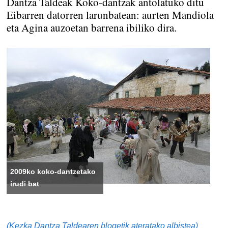
Dantza Taldeak Koko-dantzak antolatuko ditu
Eibarren datorren larunbatean: aurten Mandiola
eta Agina auzoetan barrena ibiliko dira.
2009ko koko-dantzetako
irudi bat
(Kezka Dantza Taldearen blogetik ateratako albistea)