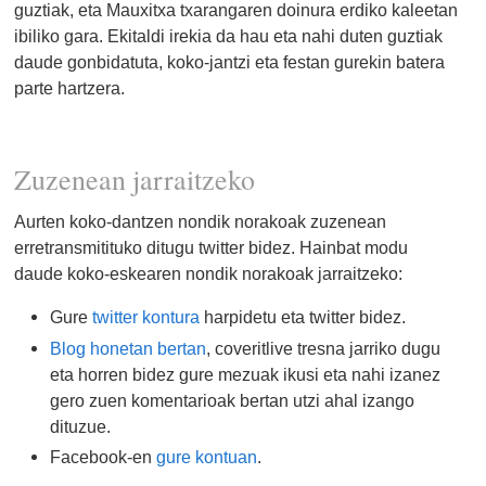
guztiak, eta Mauxitxa txarangaren doinura erdiko kaleetan
ibiliko gara. Ekitaldi irekia da hau eta nahi duten guztiak
daude gonbidatuta, koko-jantzi eta festan gurekin batera
parte hartzera.
Zuzenean jarraitzeko
Aurten koko-dantzen nondik norakoak zuzenean
erretransmitituko ditugu twitter bidez. Hainbat modu
daude koko-eskearen nondik norakoak jarraitzeko:
Gure
twitter kontura
harpidetu eta twitter bidez.
Blog honetan bertan
, coveritlive tresna jarriko dugu
eta horren bidez gure mezuak ikusi eta nahi izanez
gero zuen komentarioak bertan utzi ahal izango
dituzue.
Facebook-en
gure kontuan
.