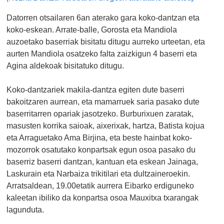
Datorren otsailaren 6an aterako gara koko-dantzan eta
koko-eskean. Arrate-balle, Gorosta eta Mandiola
auzoetako baserriak bisitatu ditugu aurreko urteetan, eta
aurten Mandiola osatzeko falta zaizkigun 4 baserri eta
Agina aldekoak bisitatuko ditugu.
Koko-dantzariek makila-dantza egiten dute baserri
bakoitzaren aurrean, eta mamarruek saria pasako dute
baserritarren opariak jasotzeko. Burburixuen zaratak,
masusten korrika saioak, aixerixak, hartza, Batista kojua
eta Arraguetako Ama Birjina, eta beste hainbat koko-
mozorrok osatutako konpartsak egun osoa pasako du
baserriz baserri dantzan, kantuan eta eskean Jainaga,
Laskurain eta Narbaiza trikitilari eta dultzaineroekin.
Arratsaldean, 19.00etatik aurrera Eibarko erdiguneko
kaleetan ibiliko da konpartsa osoa Mauxitxa txarangak
lagunduta.