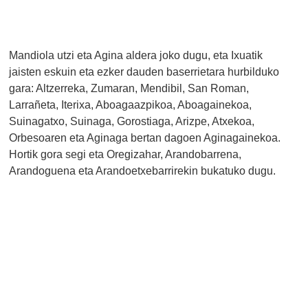
Mandiola utzi eta Agina aldera joko dugu, eta Ixuatik
jaisten eskuin eta ezker dauden baserrietara hurbilduko
gara: Altzerreka, Zumaran, Mendibil, San Roman,
Larrañeta, Iterixa, Aboagaazpikoa, Aboagainekoa,
Suinagatxo, Suinaga, Gorostiaga, Arizpe, Atxekoa,
Orbesoaren eta Aginaga bertan dagoen Aginagainekoa.
Hortik gora segi eta Oregizahar, Arandobarrena,
Arandoguena eta Arandoetxebarrirekin bukatuko dugu.