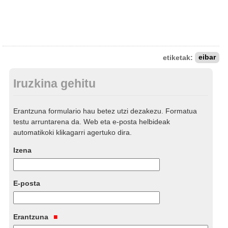
etiketak:
eibar
Iruzkina gehitu
Erantzuna formulario hau betez utzi dezakezu. Formatua
testu arruntarena da. Web eta e-posta helbideak
automatikoki klikagarri agertuko dira.
Izena
E-posta
Erantzuna