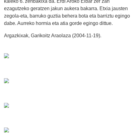
kaleko 6. zenbakixa da. Erdi Aroko Eibar zer zan
ezagutzeko geratzen jakun aukera bakarra. Etxia jausten
zegola-eta, barruko guztia behera bota eta barriztu egingo
dabe. Aurreko hormia eta atia gorde egingo dittue.
Argazkixak, Garikoitz Araolaza (2004-11-19).