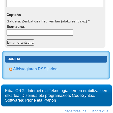
Captcha
Galdera
:
Zenbat dira hiru ken lau (idatzi zenbakiz) ?
Erantzuna
:
JARIOA
Albistegiaren RSS jarioa
Eibar.ORG - Internet eta Teknologia berrien erabiltzaileen
elkartea. Diseinua eta programazioa: CodeSyntax.
Softwarea:
Plone
eta
Python
Irisgarritasuna
Kontaktua