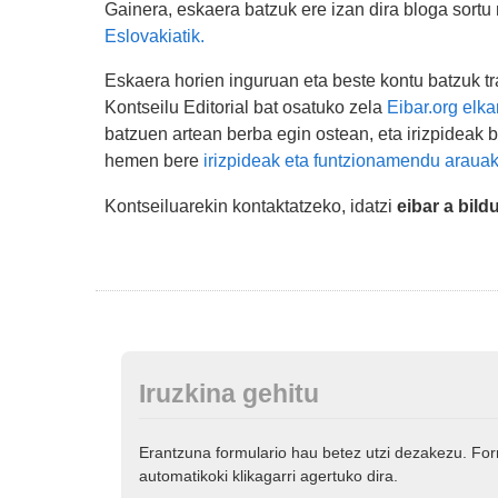
Gainera, eskaera batzuk ere izan dira bloga sortu
Eslovakiatik.
Eskaera horien inguruan eta beste kontu batzuk tra
Kontseilu Editorial bat osatuko zela
Eibar.org elka
batzuen artean berba egin ostean, eta irizpideak b
hemen bere
irizpideak eta funtzionamendu arauak
Kontseiluarekin kontaktatzeko, idatzi
eibar a bild
Iruzkina gehitu
Erantzuna formulario hau betez utzi dezakezu. Fo
automatikoki klikagarri agertuko dira.