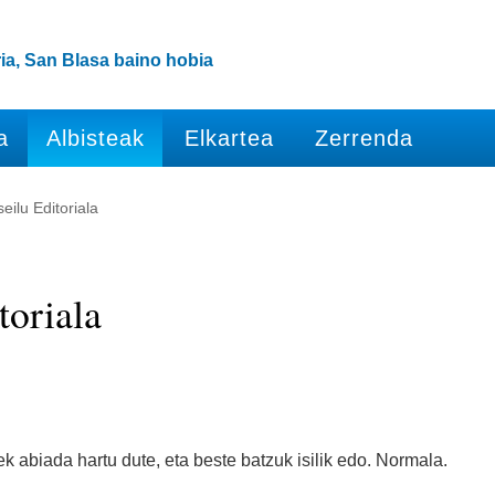
ia, San Blasa baino hobia
a
Albisteak
Elkartea
Zerrenda
eilu Editoriala
toriala
ek abiada hartu dute, eta beste batzuk isilik edo. Normala.