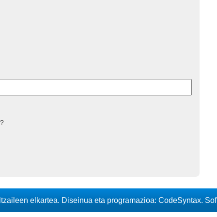
 ?
iltzaileen elkartea. Diseinua eta programazioa: CodeSyntax. So