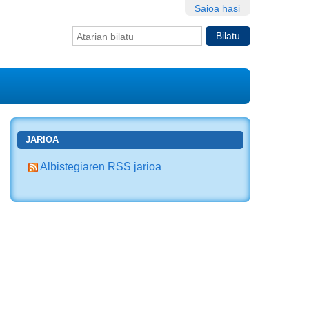
Saioa hasi
Bilatu atarian
Bilaketa
aurreratua…
JARIOA
Albistegiaren RSS jarioa