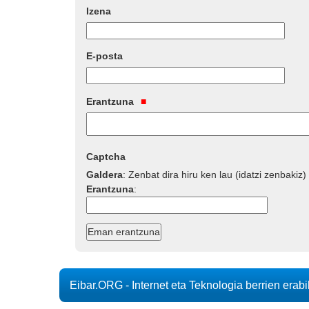
Izena
E-posta
Erantzuna
Captcha
Galdera
:
Zenbat dira hiru ken lau (idatzi zenbakiz)
Erantzuna
:
Eibar.ORG - Internet eta Teknologia berrien erab