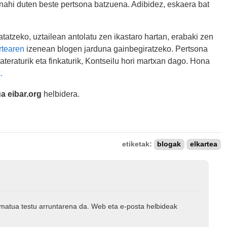
 nahi duten beste pertsona batzuena. Adibidez, eskaera bat
tatzeko, uztailean antolatu zen ikastaro hartan, erabaki zen
rtearen
izenean blogen jarduna gainbegiratzeko. Pertsona
ateraturik eta finkaturik, Kontseilu hori martxan dago. Hona
.
ua eibar.org
helbidera.
etiketak:
blogak
elkartea
rmatua testu arruntarena da. Web eta e-posta helbideak