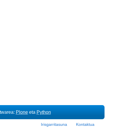
ftwarea:
Plone
eta
Python
Irisgarritasuna
Kontaktua