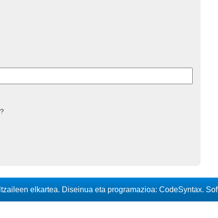
 ?
iltzaileen elkartea. Diseinua eta programazioa: CodeSyntax. So