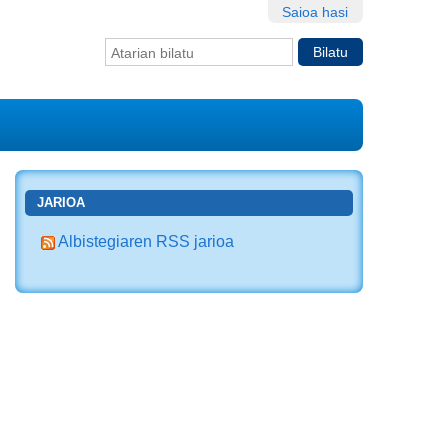
Saioa hasi
Bilatu atarian
Bilaketa
aurreratua…
JARIOA
Albistegiaren RSS jarioa