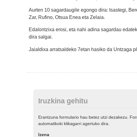
Aurten 10 sagardaugile egongo dira: Isastegi, Bere
Zar, Rufino, Otsua Enea eta Zelaia.
Edalontzixa erosi, eta nahi adina sagardau edate
dira salgai.
Jaialdixa arratsaldeko 7etan hasiko da Untzaga p
Iruzkina gehitu
Erantzuna formulario hau betez utzi dezakezu. Fo
automatikoki klikagarri agertuko dira.
Izena