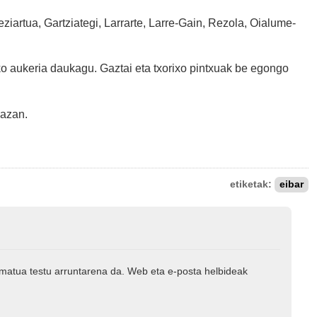
ziartua, Gartziategi, Larrarte, Larre-Gain, Rezola, Oialume-
ko aukeria daukagu. Gaztai eta txorixo pintxuak be egongo
lazan.
etiketak:
eibar
rmatua testu arruntarena da. Web eta e-posta helbideak