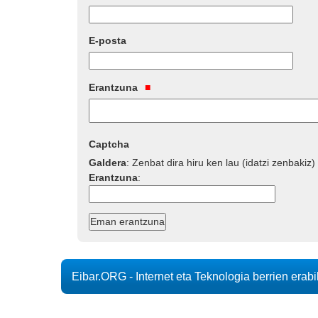
E-posta
Erantzuna
Captcha
Galdera
:
Zenbat dira hiru ken lau (idatzi zenbakiz)
Erantzuna
:
Eibar.ORG - Internet eta Teknologia berrien erab