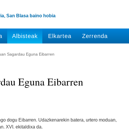
ia, San Blasa baino hobia
a
Albisteak
Elkartea
Zerrenda
uan Sagardau Eguna Eibarren
rdau Eguna Eibarren
ngo dogu Eibarren. Udazkenarekin batera, urtero moduan,
. XVI. ekitaldixa da.