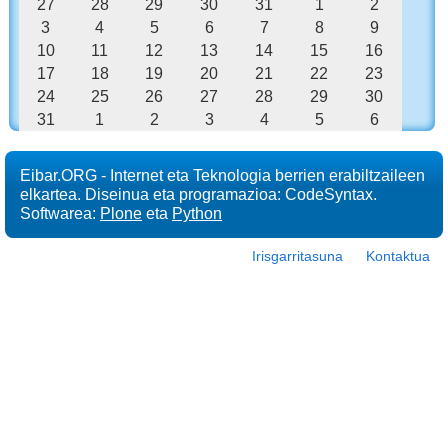
27
28
29
30
31
1
2
8
3
4
5
6
7
8
9
10
11
12
13
14
15
16
17
18
19
20
21
22
23
24
25
26
27
28
29
30
31
1
2
3
4
5
6
Eibar.ORG - Internet eta Teknologia berrien erabiltzaileen
elkartea. Diseinua eta programazioa: CodeSyntax.
Softwarea:
Plone
eta
Python
Irisgarritasuna
Kontaktua