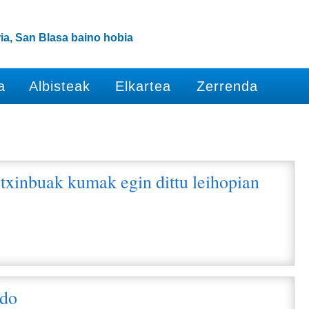
ia, San Blasa baino hobia
a
Albisteak
Elkartea
Zerrenda
txinbuak kumak egin dittu leihopian
i
edo