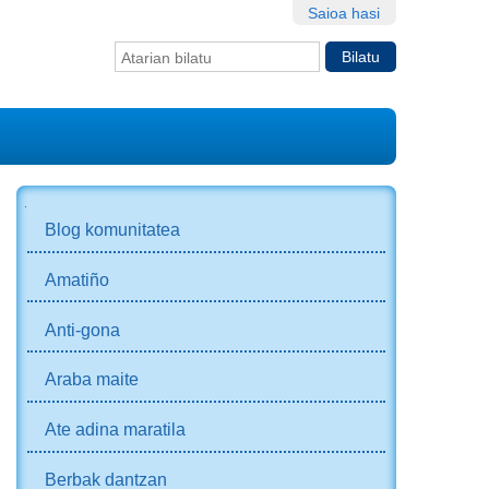
Saioa hasi
Bilatu atarian
Bilaketa
aurreratua…
NABIGAZIOA
Blog komunitatea
Amatiño
Anti-gona
Araba maite
Ate adina maratila
Berbak dantzan