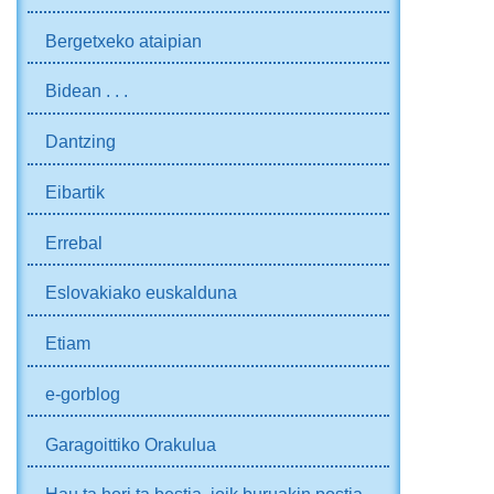
Bergetxeko ataipian
Bidean . . .
Dantzing
Eibartik
Errebal
Eslovakiako euskalduna
Etiam
e-gorblog
Garagoittiko Orakulua