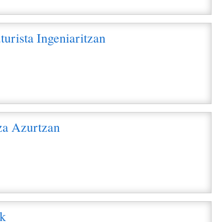
turista Ingeniaritzan
i
za Azurtzan
i
k