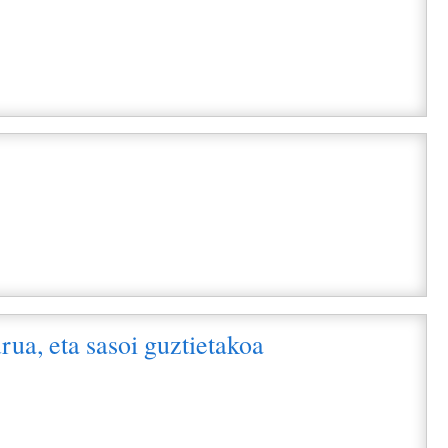
i
i
rua, eta sasoi guztietakoa
i