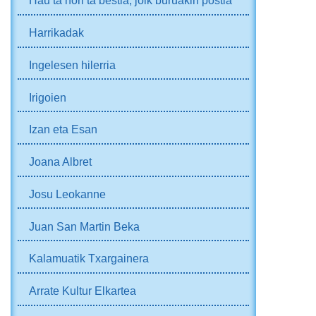
Hau ta hori ta bestia, joik buruakin postia
Harrikadak
Ingelesen hilerria
Irigoien
Izan eta Esan
Joana Albret
Josu Leokanne
Juan San Martin Beka
Kalamuatik Txargainera
Arrate Kultur Elkartea