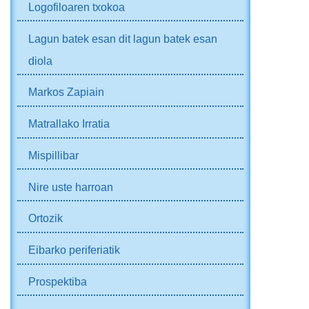
Logofiloaren txokoa
Lagun batek esan dit lagun batek esan
diola
Markos Zapiain
Matrallako Irratia
Mispillibar
Nire uste harroan
Ortozik
Eibarko periferiatik
Prospektiba