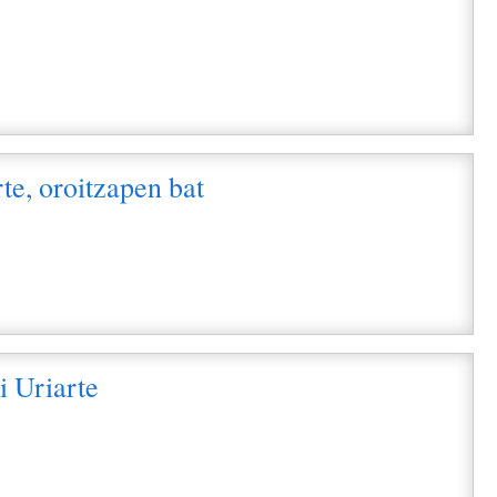
i
te, oroitzapen bat
i
 Uriarte
i