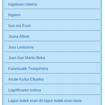
Ingelesen hilerria
Irigoien
Izan eta Esan
Joana Albret
Josu Leokanne
Juan San Martin Beka
Kalamuatik Txargainera
Arrate Kultur Elkartea
Logofiloaren txokoa
Lagun batek esan dit lagun batek esan diola