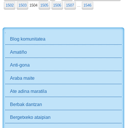
1502
1503
1504
1505
1506
1507
...
1546
NABIGAZIOA
Blog komunitatea
Amatiño
Anti-gona
Araba maite
Ate adina maratila
Berbak dantzan
Bergetxeko ataipian