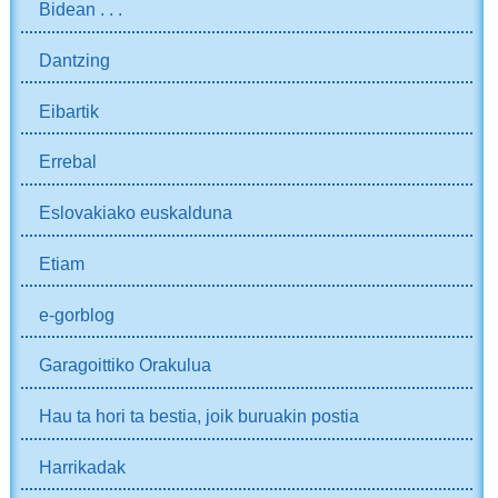
Bidean . . .
Dantzing
Eibartik
Errebal
Eslovakiako euskalduna
Etiam
e-gorblog
Garagoittiko Orakulua
Hau ta hori ta bestia, joik buruakin postia
Harrikadak