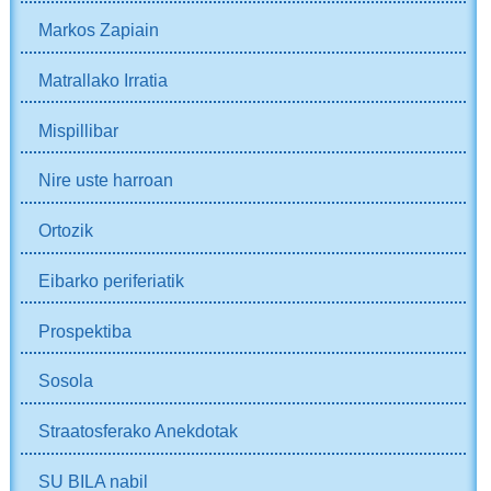
Markos Zapiain
Matrallako Irratia
Mispillibar
Nire uste harroan
Ortozik
Eibarko periferiatik
Prospektiba
Sosola
Straatosferako Anekdotak
SU BILA nabil