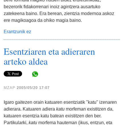
bezerorik fidakorrenari inoiz agintzera ausartuko
zatekeena baino. Era berean, zientzia modernoa askoz
ere magikoagoa da ohiko magia baino.
Erantzunik ez
Esentziaren eta adieraren
arteko aldea
Share in WhatsApp
MZAP
2005/05/20 17:07
Igaro gaitezen orain katuaren esentziatik "katu" izenaren
adierara. Katuaren adiera
katu
morfeman existitzen da,
katuaren esentzia katu batean existitzen den ber.
Partikularki,
katu
morfema hauteman (ikus, entzun, eta