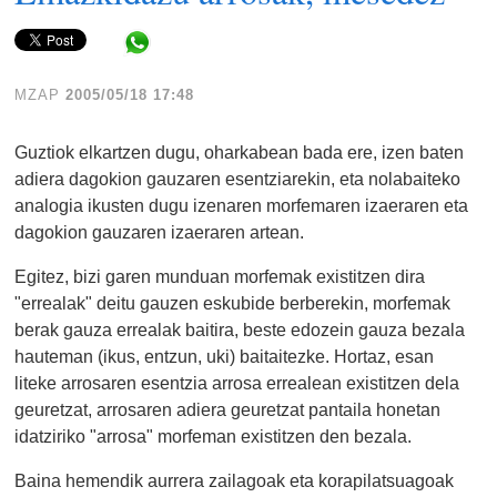
Share in WhatsApp
MZAP
2005/05/18 17:48
Guztiok elkartzen dugu, oharkabean bada ere, izen baten
adiera dagokion gauzaren esentziarekin, eta nolabaiteko
analogia ikusten dugu izenaren morfemaren izaeraren eta
dagokion gauzaren izaeraren artean.
Egitez, bizi garen munduan morfemak existitzen dira
"errealak" deitu gauzen eskubide berberekin, morfemak
berak gauza errealak baitira, beste edozein gauza bezala
hauteman (ikus, entzun, uki) baitaitezke. Hortaz, esan
liteke arrosaren esentzia arrosa errealean existitzen dela
geuretzat, arrosaren adiera geuretzat pantaila honetan
idatziriko "arrosa" morfeman existitzen den bezala.
Baina hemendik aurrera zailagoak eta korapilatsuagoak