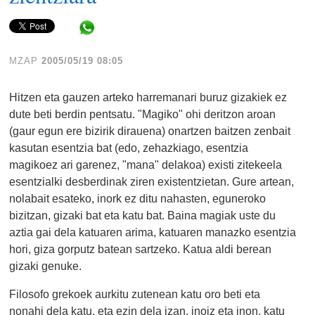
Share in WhatsApp
MZAP
2005/05/19 08:05
Hitzen eta gauzen arteko harremanari buruz gizakiek ez
dute beti berdin pentsatu. "Magiko" ohi deritzon aroan
(gaur egun ere bizirik dirauena) onartzen baitzen zenbait
kasutan esentzia bat (edo, zehazkiago, esentzia
magikoez ari garenez, "mana" delakoa) existi zitekeela
esentzialki desberdinak ziren existentzietan. Gure artean,
nolabait esateko, inork ez ditu nahasten, eguneroko
bizitzan, gizaki bat eta katu bat. Baina magiak uste du
aztia gai dela katuaren arima, katuaren manazko esentzia
hori, giza gorputz batean sartzeko. Katua aldi berean
gizaki genuke.
Filosofo grekoek aurkitu zutenean katu oro beti eta
nonahi dela katu, eta ezin dela izan, inoiz eta inon, katu