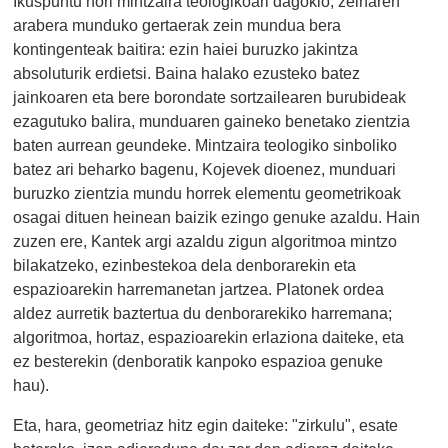
Ikuspuntu hori mintzaira teologikoari dagokio, zeinaren
arabera munduko gertaerak zein mundua bera
kontingenteak baitira: ezin haiei buruzko jakintza
absoluturik erdietsi. Baina halako ezusteko batez
jainkoaren eta bere borondate sortzailearen burubideak
ezagutuko balira, munduaren gaineko benetako zientzia
baten aurrean geundeke. Mintzaira teologiko sinboliko
batez ari beharko bagenu, Kojevek dioenez, munduari
buruzko zientzia mundu horrek elementu geometrikoak
osagai dituen heinean baizik ezingo genuke azaldu. Hain
zuzen ere, Kantek argi azaldu zigun algoritmoa mintzo
bilakatzeko, ezinbestekoa dela denborarekin eta
espazioarekin harremanetan jartzea. Platonek ordea
aldez aurretik baztertua du denborarekiko harremana;
algoritmoa, hortaz, espazioarekin erlaziona daiteke, eta
ez besterekin (denboratik kanpoko espazioa genuke
hau).
Eta, hara, geometriaz hitz egin daiteke: "zirkulu", esate