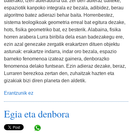
baterako, izen adieraduna da: zer den adieraz daiteke,
espaziotik kanpoko integrala ez bezala, adibidez, berau
algoritmo batez adierazi behar baita. Horrenbestez,
sistema teologikoak geometria erreal bat egitura dezake,
hots, fisika geometriko bat, ez besterik. Alabaina, fisika
horren arabera Lurra biribila dela esan badezakegu ere,
ezin azal genezake zergatik erakartzen dituen objektu
astunak: erakartze indarra, indar oro bezala, espazio
barneko fenomenoa izateaz gainera, denborazko
fenomenoa delako funtsean. Ezin adieraz dezake, beraz,
Lurraren berezkoa zertan den, zuhaitzak hazten eta
gizakiak bizi diren planeta den aldetik.
Erantzunik ez
Egia eta denbora
Share in WhatsApp