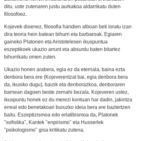
ditu, uste zutenaren justu aurkakoa aldarrikatu duten
filosofoez.
Kojevek dioenez, filosofia handien alboan beti loratu izan
dira teoria hein batean bihurri eta barbaroak. Egiaren
gaineko Platonen eta Aristotelesen ikuspuntua
eszeptikoek ukazio arrunt eta absurdu baten bitartez
bihurrikatu omen zuten.
Ukazio honen arabera, egia ez da eternala, baina ezta
denbora bera ere (Kojeverentzat bai, egia denbora bera
da, ikusiko dugu), baizik eta denborazkoa, denboraren
barnean dagoen beste zernahi bezala. Kojeveren ustez,
ikuspuntu honek ez du merezi kontuan har dadin, jakintza
erreal edo benetakoari buruzko ideia bera ere baztertzen
baitu. Eszeptizismoa edo erlatibismoa da, Platonek
"sofistika", Kantek "enpirismo" eta Husserlek
"psikologismo" gisa kritikatu zutena.