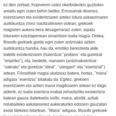
ez den zerbait, Kojeveren ustez okerbideokin guztiokin
amaitu egin zuten behin betiko. Errusiarrak dioenez,
esentziaren eta existentziaren arteko lotura askaezinaren
aurkikuntza zinez iraultzailearen ostean, grekoek
magiaren aukera bera desagerrarazi zuten, aipatu
loturaren ezeztapenean oinarritzen baita magia. Ordea,
filosofo grekoek gorde egin zuten antzinako aztien
aurkikuntza handia, hau da, errotiko bereizketa alde
batetik existentziaren (haientzat "profano" eta guretzat
"enpiriko"), eta, bestetik, manaren (antzinakoentzat
"sakratu" eta guretzat "ideal", "ulergarri" eta "esentzial")
artean. Filosofoek magia ukatzeaz batera, hortaz, "mana"
adigaia "esentzia" bilakatu da. Egitez, grekoen
esentziaren eta aztien mana magikoaren artean ez dago
alderik, ez bada esentzia erabat zehazturiko existentzia
batean gauza daitekeela soilki, mana, aitzitik, aztiak
nolabaiteko askatasunez aukeraturiko edozein gauzatan
existi litekeen bitartean. "Mana" adigaia, filosofo grekoek