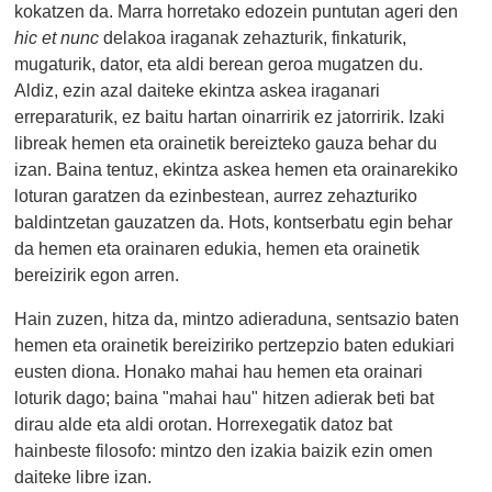
kokatzen da. Marra horretako edozein puntutan ageri den
hic et nunc
delakoa iraganak zehazturik, finkaturik,
mugaturik, dator, eta aldi berean geroa mugatzen du.
Aldiz, ezin azal daiteke ekintza askea iraganari
erreparaturik, ez baitu hartan oinarririk ez jatorririk. Izaki
libreak hemen eta orainetik bereizteko gauza behar du
izan. Baina tentuz, ekintza askea hemen eta orainarekiko
loturan garatzen da ezinbestean, aurrez zehazturiko
baldintzetan gauzatzen da. Hots, kontserbatu egin behar
da hemen eta orainaren edukia, hemen eta orainetik
bereizirik egon arren.
Hain zuzen, hitza da, mintzo adieraduna, sentsazio baten
hemen eta orainetik bereiziriko pertzepzio baten edukiari
eusten diona. Honako mahai hau hemen eta orainari
loturik dago; baina "mahai hau" hitzen adierak beti bat
dirau alde eta aldi orotan. Horrexegatik datoz bat
hainbeste filosofo: mintzo den izakia baizik ezin omen
daiteke libre izan.