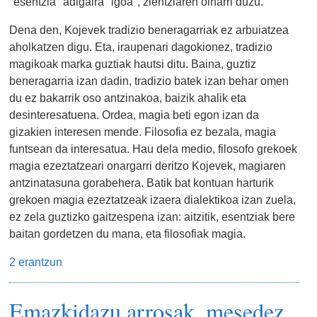
"esentzia" adigaira "igoa", zientziaren oinarri duzu.
Dena den, Kojevek tradizio beneragarriak ez arbuiatzea
aholkatzen digu. Eta, iraupenari dagokionez, tradizio
magikoak marka guztiak hautsi ditu. Baina, guztiz
beneragarria izan dadin, tradizio batek izan behar omen
du ez bakarrik oso antzinakoa, baizik ahalik eta
desinteresatuena. Ordea, magia beti egon izan da
gizakien interesen mende. Filosofia ez bezala, magia
funtsean da interesatua. Hau dela medio, filosofo grekoek
magia ezeztatzeari onargarri deritzo Kojevek, magiaren
antzinatasuna gorabehera. Batik bat kontuan harturik
grekoen magia ezeztatzeak izaera dialektikoa izan zuela,
ez zela guztizko gaitzespena izan: aitzitik, esentziak bere
baitan gordetzen du mana, eta filosofiak magia.
2 erantzun
Emazkidazu arrosak, mesedez