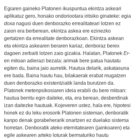
Egiaren gaineko Platonen ikuspuntua ekintza askeari
aplikatuz gero, honako ondoriootara iritsiko ginateke: egia
doxa
nagusi duen denborazko errealitateari lotzen ez
zaion era berberean, ekintza askea ere ezinezko
gertatzen da errealitate denborazkoan. Ekintza askean
eta ekintza askearen beraren kariaz, denboraz berex
dagoen zerbaiti lotzen zaio gizakia. Halatan, Platonek
Er
-
en mitoan adierazi bezala: arimak bere patua hautatu
egiten du, baina jaio aurretik. Hautua delarik, askatasuna
ere bada. Baina hautu hau, bilakaerak erabat mugatzen
duen denborazko existentziatik landa burutzen da.
Platonek metenpsikosiaren ideia erabili du bere mitoan:
hautua berritu egin daiteke, eta, era berean, desberdinak
izan daitezke hautuak. Kojeveren ustez, hala ere, hipotesi
honek ez du leku erosorik Platonen sisteman, denboratik
kanpo denak gorabeherarik onartzen ez duelako sistema
horretan. Denboratik ateko eternitatearen (jainkoaren) eta
egile askearen arteko loturak bermaturiko hautu