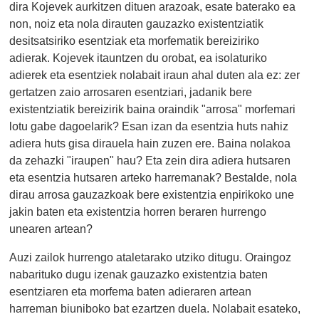
dira Kojevek aurkitzen dituen arazoak, esate baterako ea
non, noiz eta nola dirauten gauzazko existentziatik
desitsatsiriko esentziak eta morfematik bereiziriko
adierak. Kojevek itauntzen du orobat, ea isolaturiko
adierek eta esentziek nolabait iraun ahal duten ala ez: zer
gertatzen zaio arrosaren esentziari, jadanik bere
existentziatik bereizirik baina oraindik "arrosa" morfemari
lotu gabe dagoelarik? Esan izan da esentzia huts nahiz
adiera huts gisa dirauela hain zuzen ere. Baina nolakoa
da zehazki "iraupen" hau? Eta zein dira adiera hutsaren
eta esentzia hutsaren arteko harremanak? Bestalde, nola
dirau arrosa gauzazkoak bere existentzia enpirikoko une
jakin baten eta existentzia horren beraren hurrengo
unearen artean?
Auzi zailok hurrengo ataletarako utziko ditugu. Oraingoz
nabarituko dugu izenak gauzazko existentzia baten
esentziaren eta morfema baten adieraren artean
harreman biuniboko bat ezartzen duela. Nolabait esateko,