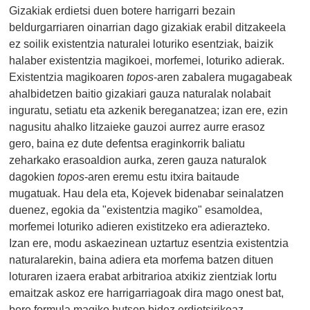
Gizakiak erdietsi duen botere harrigarri bezain
beldurgarriaren oinarrian dago gizakiak erabil ditzakeela
ez soilik existentzia naturalei loturiko esentziak, baizik
halaber existentzia magikoei, morfemei, loturiko adierak.
Existentzia magikoaren
topos
-aren zabalera mugagabeak
ahalbidetzen baitio gizakiari gauza naturalak nolabait
inguratu, setiatu eta azkenik bereganatzea; izan ere, ezin
nagusitu ahalko litzaieke gauzoi aurrez aurre erasoz
gero, baina ez dute defentsa eraginkorrik baliatu
zeharkako erasoaldion aurka, zeren gauza naturalok
dagokien
topos
-aren eremu estu itxira baitaude
mugatuak. Hau dela eta, Kojevek bidenabar seinalatzen
duenez, egokia da "existentzia magiko" esamoldea,
morfemei loturiko adieren existitzeko era adierazteko.
Izan ere, modu askaezinean uztartuz esentzia existentzia
naturalarekin, baina adiera eta morfema batzen dituen
loturaren izaera erabat arbitrarioa atxikiz zientziak lortu
emaitzak askoz ere harrigarriagoak dira mago onest bat,
bere formula magiko hutsen bidez erdietsirikoaz,