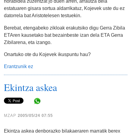
norabidea zuzentzat jo duen arren, arrautza dela
estatuaren gisara sortua aldarrikatuz, Kojevek uste du ez
datorrela bat Aristotelesen testuekin.
Berebat, etengabeko zikloak erakutsiko digu Gerra Zibila
ETAren kausetako bat bezainbeste izan dela ETA Gerra
Zibilarena, eta izango.
Onartuko ote du Kojevek ikuspuntu hau?
Erantzunik ez
Ekintza askea
Share in WhatsApp
MZAP
2005/05/24 07:55
Ekintza askea denborazko bilakaeraren marratik berex