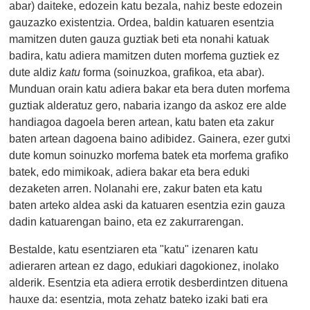
abar) daiteke, edozein katu bezala, nahiz beste edozein
gauzazko existentzia. Ordea, baldin katuaren esentzia
mamitzen duten gauza guztiak beti eta nonahi katuak
badira, katu adiera mamitzen duten morfema guztiek ez
dute aldiz
katu
forma (soinuzkoa, grafikoa, eta abar).
Munduan orain katu adiera bakar eta bera duten morfema
guztiak alderatuz gero, nabaria izango da askoz ere alde
handiagoa dagoela beren artean, katu baten eta zakur
baten artean dagoena baino adibidez. Gainera, ezer gutxi
dute komun soinuzko morfema batek eta morfema grafiko
batek, edo mimikoak, adiera bakar eta bera eduki
dezaketen arren. Nolanahi ere, zakur baten eta katu
baten arteko aldea aski da katuaren esentzia ezin gauza
dadin katuarengan baino, eta ez zakurrarengan.
Bestalde, katu esentziaren eta "katu" izenaren katu
adieraren artean ez dago, edukiari dagokionez, inolako
alderik. Esentzia eta adiera errotik desberdintzen dituena
hauxe da: esentzia, mota zehatz bateko izaki bati era