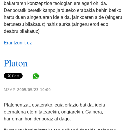
bakarraren kontzepzioa teologian ere ageri ohi da.
Denboratik beretik kanpo jarduteko erabakia behin betiko
hartu duen aingeruaren ideia da, jainkoaren alde (aingeru
bertutetsu bilakatuz) nahiz aurka (aingeru erori edo
deabru bilakatuz).
Erantzunik ez
Platon
Share in WhatsApp
MZAP
2005/05/23 10:00
Platonentzat, esaterako, egia erlazio bat da, ideia
eternalena eternitatearekin, ongiarekin. Gainera,
harreman hori denboraz at dago.