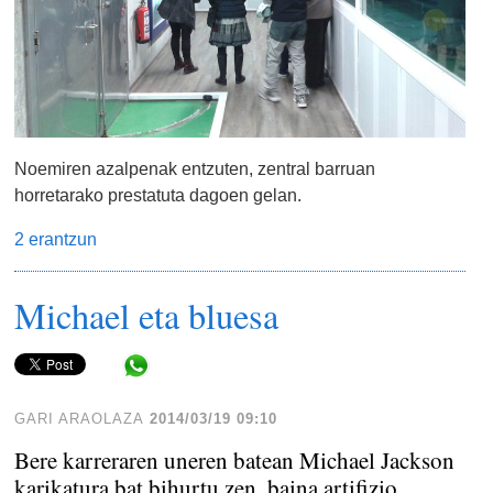
Noemiren azalpenak entzuten, zentral barruan
horretarako prestatuta dagoen gelan.
2 erantzun
Michael eta bluesa
Share in WhatsApp
GARI ARAOLAZA
2014/03/19 09:10
Bere karreraren uneren batean Michael Jackson
karikatura bat bihurtu zen, baina artifizio