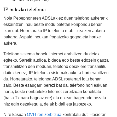
IP bidezko telefonia
Nola Pepephoneren ADSLak ez duen telefono aukerarik
eskaintzen, hau beste modu batetan konpondu behar
izan dut. Horretarako IP telefonia erabiltzea zen aukera
bakarra. Aspaldi neukan frogatzeko gogoa eta hortxe
aukera.
Telefono sistema honek, Internet erabiltzen du deiak
egiteko. Saretik audioa, bideoa edo beste edozein gauza
transmititzen den moduan, telefono deiak ere transmititu
daitezkenez, IP telefonia sistemak aukera hori erabiltzen
du. Horretarako, telefonoa ADSL routerrari lotu behar
zaio. Beste ezaugarri berezi bat da, telefono hori eskuan
hartu, beste nonbaiteko Internet zerbitzuari konektatu
(baita Txinara bagoaz ere) eta etxean bageunde bezala
hitz egin dezakegula, deiak bidali eta jasotzeko.
Nire kasuan
OVH-ren zerbitzua
kontratatu dut. Hasieran