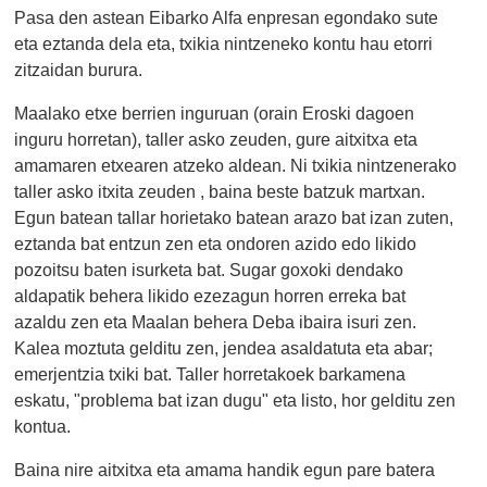
Pasa den astean Eibarko Alfa enpresan egondako sute
eta eztanda dela eta, txikia nintzeneko kontu hau etorri
zitzaidan burura.
Maalako etxe berrien inguruan (orain Eroski dagoen
inguru horretan), taller asko zeuden, gure aitxitxa eta
amamaren etxearen atzeko aldean. Ni txikia nintzenerako
taller asko itxita zeuden , baina beste batzuk martxan.
Egun batean tallar horietako batean arazo bat izan zuten,
eztanda bat entzun zen eta ondoren azido edo likido
pozoitsu baten isurketa bat. Sugar goxoki dendako
aldapatik behera likido ezezagun horren erreka bat
azaldu zen eta Maalan behera Deba ibaira isuri zen.
Kalea moztuta gelditu zen, jendea asaldatuta eta abar;
emerjentzia txiki bat. T
aller horretakoek barkamena
eskatu, "problema bat izan dugu" eta listo, hor gelditu zen
kontua.
Baina nire aitxitxa eta amama handik egun pare batera