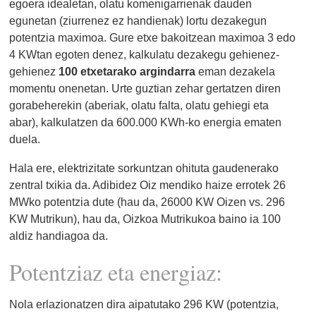
egoera idealetan, olatu komenigarrienak dauden
egunetan (ziurrenez ez handienak) lortu dezakegun
potentzia maximoa. Gure etxe bakoitzean maximoa 3 edo
4 KWtan egoten denez, kalkulatu dezakegu gehienez-
gehienez
100 etxetarako argindarra
eman dezakela
momentu onenetan. Urte guztian zehar gertatzen diren
gorabeherekin (aberiak, olatu falta, olatu gehiegi eta
abar), kalkulatzen da 600.000 KWh-ko energia ematen
duela.
Hala ere, elektrizitate sorkuntzan ohituta gaudenerako
zentral txikia da. Adibidez Oiz mendiko haize errotek 26
MWko potentzia dute (hau da, 26000 KW Oizen vs. 296
KW Mutrikun), hau da, Oizkoa Mutrikukoa baino ia 100
aldiz handiagoa da.
Potentziaz eta energiaz:
Nola erlazionatzen dira aipatutako 296 KW (potentzia,