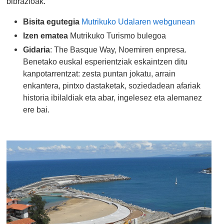
bibrazioak.
Bisita egutegia
Mutrikuko Udalaren webgunean
Izen ematea
Mutrikuko
Turismo bulegoa
Gidaria
:
The Basque Way
, Noemiren enpresa.
Benetako euskal esperientziak eskaintzen ditu
kanpotarrentzat: zesta puntan jokatu, arrain
enkantera, pintxo dastaketak, soziedadean afariak
historia ibilaldiak eta abar, ingelesez eta alemanez
ere bai.