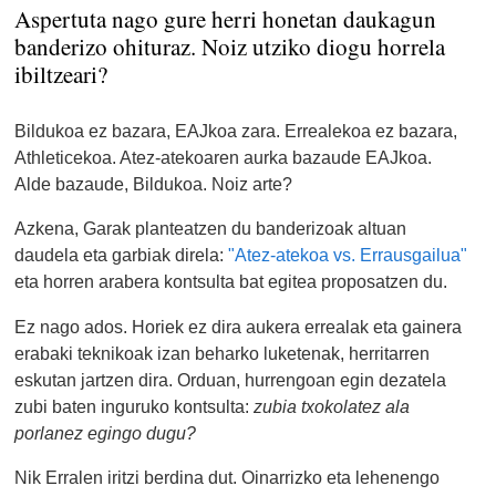
Aspertuta nago gure herri honetan daukagun
banderizo ohituraz. Noiz utziko diogu horrela
ibiltzeari?
Bildukoa ez bazara, EAJkoa zara. Errealekoa ez bazara,
Athleticekoa. Atez-atekoaren aurka bazaude EAJkoa.
Alde bazaude, Bildukoa. Noiz arte?
Azkena, Garak planteatzen du banderizoak altuan
daudela eta garbiak direla:
"Atez-atekoa vs. Errausgailua"
eta horren arabera kontsulta bat egitea proposatzen du.
Ez nago ados. Horiek ez dira aukera errealak eta gainera
erabaki teknikoak izan beharko luketenak, herritarren
eskutan jartzen dira. Orduan, hurrengoan egin dezatela
zubi baten inguruko kontsulta:
zubia txokolatez ala
porlanez egingo dugu?
Nik Erralen iritzi berdina dut. Oinarrizko eta lehenengo