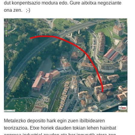
dut konpentsazio modura edo. Gure aitxitxa negoziante
ona zen. ;-)
Metalezko deposito hark egin zuen ibilbidearen
teorizazioa. Etxe horiek dauden tokian lehen hainbat