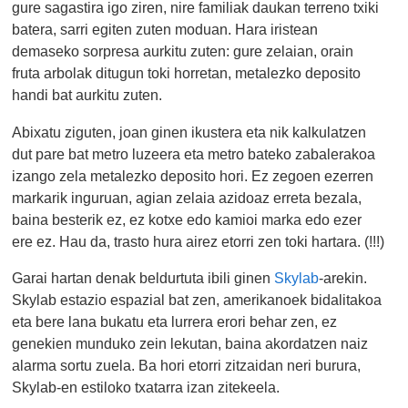
gure sagastira igo ziren, nire familiak daukan terreno txiki
batera, sarri egiten zuten moduan. Hara iristean
demaseko sorpresa aurkitu zuten: gure zelaian, orain
fruta arbolak ditugun toki horretan, metalezko deposito
handi bat aurkitu zuten.
Abixatu ziguten, joan ginen ikustera eta nik kalkulatzen
dut pare bat metro luzeera eta metro bateko zabalerakoa
izango zela metalezko deposito hori. Ez zegoen ezerren
markarik inguruan, agian zelaia azidoaz erreta bezala,
baina besterik ez, ez kotxe edo kamioi marka edo ezer
ere ez. Hau da, trasto hura airez etorri zen toki hartara. (!!!)
Garai hartan denak beldurtuta ibili ginen
Skylab
-arekin.
Skylab estazio espazial bat zen, amerikanoek bidalitakoa
eta bere lana bukatu eta lurrera erori behar zen, ez
genekien munduko zein lekutan, baina akordatzen naiz
alarma sortu zuela. Ba hori etorri zitzaidan neri burura,
Skylab-en estiloko txatarra izan zitekeela.