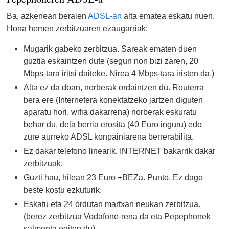
Ba, azkenean beraien
ADSL-an
alta ematea eskatu nuen.
Hona hemen zerbitzuaren ezaugarriak:
Mugarik gabeko zerbitzua. Sareak ematen duen
guztia eskaintzen dute (segun non bizi zaren, 20
Mbps-tara iritsi daiteke. Nirea 4 Mbps-tara iristen da.)
Alta ez da doan, norberak ordaintzen du. Routerra
bera ere (Internetera konektatzeko jartzen diguten
aparatu hori, wifia dakarrena) norberak eskuratu
behar du, dela berria erosita (40 Euro inguru) edo
zure aurreko ADSL konpainiarena berrerabilita.
Ez dakar telefono linearik. INTERNET bakarrik dakar
zerbitzuak.
Guzti hau, hilean 23 Euro +BEZa. Punto. Ez dago
beste kostu ezkuturik.
Eskatu eta 24 ordutan martxan neukan zerbitzua.
(berez zerbitzua Vodafone-rena da eta Pepephonek
salmenta egiten du)