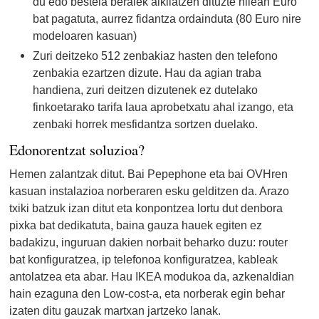
du edo bestela beraiek alkilatzen dituzte hilean Euro
bat pagatuta, aurrez fidantza ordainduta (80 Euro nire
modeloaren kasuan)
Zuri deitzeko 512 zenbakiaz hasten den telefono
zenbakia ezartzen dizute. Hau da agian traba
handiena, zuri deitzen dizutenek ez dutelako
finkoetarako tarifa laua aprobetxatu ahal izango, eta
zenbaki horrek mesfidantza sortzen duelako.
Edonorentzat soluzioa?
Hemen zalantzak ditut. Bai Pepephone eta bai OVHren
kasuan instalazioa norberaren esku gelditzen da. Arazo
txiki batzuk izan ditut eta konpontzea lortu dut denbora
pixka bat dedikatuta, baina gauza hauek egiten ez
badakizu, inguruan dakien norbait beharko duzu: router
bat konfiguratzea, ip telefonoa konfiguratzea, kableak
antolatzea eta abar. Hau IKEA modukoa da, azkenaldian
hain ezaguna den Low-cost-a, eta norberak egin behar
izaten ditu gauzak martxan jartzeko lanak.