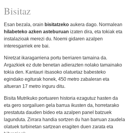
Bisitaz
Esan bezala, orain
bisitatzeko
aukera dago. Normalean
hilabeteko azken asteburuan
izaten dira, eta tokiak eta
instalazioak merezi du.
Noemi gidaren
azalpen
interesgarriek ere bai.
Niretzat ikaragarriena portu berriaren tamaina da.
Argazkiek ez dute benetan adierazten nolako tamainako
tokia den. Kantauri itsasoko olatuetaz babesteko
egindako egiturak honek, 450 metro zabaleran eta
altueran 17 metro inguru ditu.
Bisita Mutrikuko portuaren historia ezagutuz hasten da
eta gero sorgailuen gela barrua ikusten da, horretarako
prestatuta dauden bideo eta azalpen panel batzuek
lagunduta. Zirrara handia sortzen du han barruan zaudela
olatuek turbinetan sartzean eragiten duen zarata eta