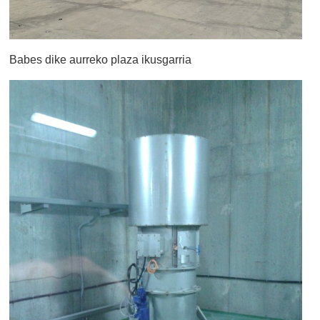
Babes dike aurreko plaza ikusgarria