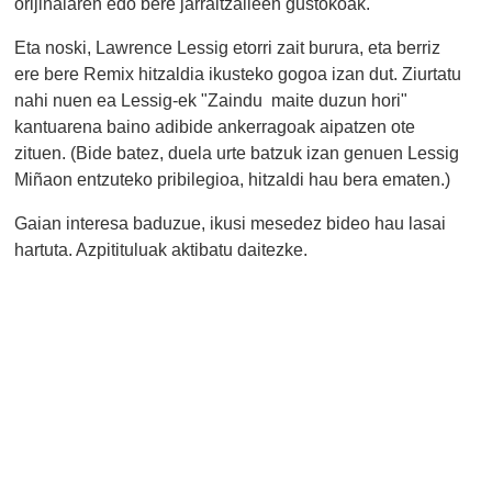
orijinalaren edo bere jarraitzaileen gustokoak.
Eta noski, Lawrence Lessig etorri zait burura, eta berriz
ere bere Remix hitzaldia ikusteko gogoa izan dut. Ziurtatu
nahi nuen ea Lessig-ek "Zaindu maite duzun hori"
kantuarena baino adibide ankerragoak aipatzen ote
zituen. (Bide batez, duela urte batzuk izan genuen Lessig
Miñaon entzuteko pribilegioa, hitzaldi hau bera ematen.)
Gaian interesa baduzue, ikusi mesedez bideo hau lasai
hartuta. Azpitituluak aktibatu daitezke.