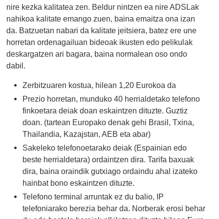
nire kezka kalitatea zen. Beldur nintzen ea nire ADSLak
nahikoa kalitate emango zuen, baina emaitza ona izan
da. Batzuetan nabari da kalitate jeitsiera, batez ere une
horretan ordenagailuan bideoak ikusten edo pelikulak
deskargatzen ari bagara, baina normalean oso ondo
dabil.
Zerbitzuaren kostua, hilean 1,20 Eurokoa da
Prezio horretan, munduko 40 herrialdetako telefono
finkoetara deiak doan eskaintzen dituzte. Guztiz
doan. (tartean Europako denak gehi Brasil, Txina,
Thailandia, Kazajstan, AEB eta abar)
Sakeleko telefonoetarako deiak (Espainian edo
beste herrialdetara) ordaintzen dira. Tarifa baxuak
dira, baina oraindik gutxiago ordaindu ahal izateko
hainbat bono eskaintzen dituzte.
Telefono terminal arruntak ez du balio, IP
telefoniarako berezia behar da. Norberak erosi behar