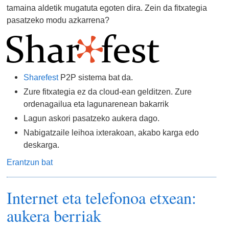
tamaina aldetik mugatuta egoten dira. Zein da fitxategia
pasatzeko modu azkarrena?
Sharefest
P2P sistema bat da.
Zure fitxategia ez da cloud-ean gelditzen. Zure
ordenagailua eta lagunarenean bakarrik
Lagun askori pasatzeko aukera dago.
Nabigatzaile leihoa ixterakoan, akabo karga edo
deskarga.
Erantzun bat
Internet eta telefonoa etxean:
aukera berriak