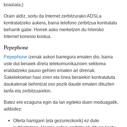
koaxiala.)
Orain aldiz, sortu da Internet zerbitzurako ADSLa
kontratatzeko aukera, baina telefono zerbitzua kontratatu
beharrik gabe. Horrek asko merketzen du hileroko
Internet konexio kostua.
Pepephone
Pepephone
izenak askori barregura ematen dio, baina
uste dut beraiek direla telekomunikazioen sektorea
eraldatzeko pauso gehien ematen ari direnak.
Sakelekoetan hasi ziren eta linea beraiekin kontratatuta
daukatenak behintzat oso pozik daude ematen dituzten
tarifa eta zerbitzuarekin.
Batez ere ezaguna egin da lan egiteko duen moduagatik,
adibidez:
Oferta harrigarri (eta gezurrezkorik) ez dute