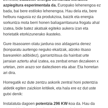
azpiegitura esperimentala da
, Europako lehenengoa ez
bada, bai bere estiloko lehenengoa. Hau dela eta, bere
helburu nagusia ez da produkzioa, baizik eta energia
sorkuntza mota berri honen baliagarritasuna frogatu ahal
izatea, bide batez akatsak egiteko aukera izan eta
horietatik etorkizunerako ikasteko.
Gure itsasoaren olatu jarduna oso aldagarria denez
(konparatu aurtengo neguko ekaitzak, atzoko itsaso
barearekin adibidez), garrantzitsua da hainbat urte
jarraian aztertu ahal izatea, ea zenbat eman dezakeen x
urtetan, zein arazo sor daitezkeen eta abar. Eta horretan
ari dira.
Horregatik ez dute zentzu askorik zentral honi potentzia
aldetik egiten zaizkion kritikek, eta hala ere ez dut uste
gutxi denik:
Instalatuta dagoen
potentzia 296 KW
-koa da. Hau da