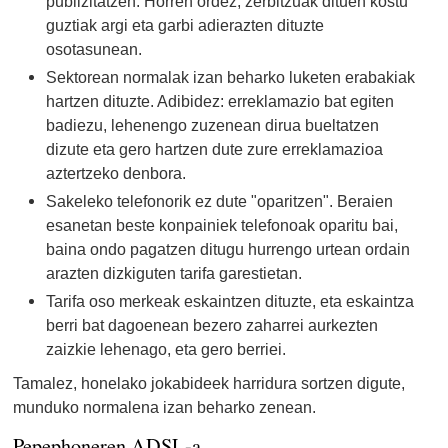
publizitatzen. Horren ordez, zerbitzuak dituen kostu
guztiak argi eta garbi adierazten dituzte
osotasunean.
Sektorean normalak izan beharko luketen erabakiak
hartzen dituzte. Adibidez: erreklamazio bat egiten
badiezu, lehenengo zuzenean dirua bueltatzen
dizute eta gero hartzen dute zure erreklamazioa
aztertzeko denbora.
Sakeleko telefonorik ez dute "oparitzen". Beraien
esanetan beste konpainiek telefonoak oparitu bai,
baina ondo pagatzen ditugu hurrengo urtean ordain
arazten dizkiguten tarifa garestietan.
Tarifa oso merkeak eskaintzen dituzte, eta eskaintza
berri bat dagoenean bezero zaharrei aurkezten
zaizkie lehenago, eta gero berriei.
Tamalez, honelako jokabideek harridura sortzen digute,
munduko normalena izan beharko zenean.
Pepephoneren ADSL-a