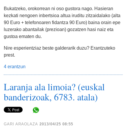
Bukatzeko, orokorrean ni oso gustora nago. Hasieran
kezkati nengoen inbertsioa altua iruditu zitzaidalako (alta
90 Euro + telefonoaren fidantza 90 Euro) baina orain epe
luzerako abantailak (prezioan) gozatzen hasi naiz eta
gustoa ematen du.
Nire esperientziaz beste galderarik duzu? Erantzuteko
prest.
4 erantzun
Laranja ala limoia? (euskal
banderizoak, 6783. atala)
Share in WhatsApp
GARI ARAOLAZA
2013/04/25 08:55