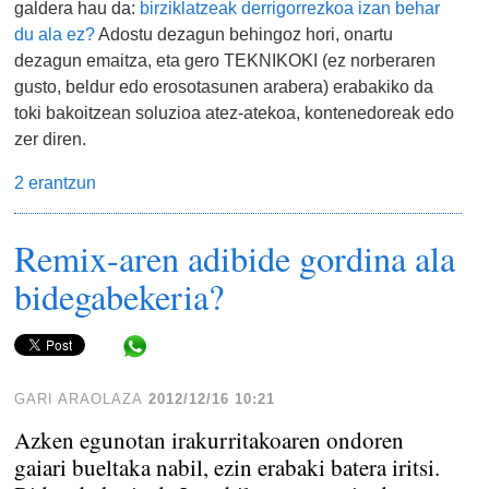
galdera hau da:
birziklatzeak derrigorrezkoa izan behar
du ala ez?
Adostu dezagun behingoz hori, onartu
dezagun emaitza, eta gero TEKNIKOKI (ez norberaren
gusto, beldur edo erosotasunen arabera) erabakiko da
toki bakoitzean soluzioa atez-atekoa, kontenedoreak edo
zer diren.
2 erantzun
Remix-aren adibide gordina ala
bidegabekeria?
Share in WhatsApp
GARI ARAOLAZA
2012/12/16 10:21
Azken egunotan irakurritakoaren ondoren
gaiari bueltaka nabil, ezin erabaki batera iritsi.