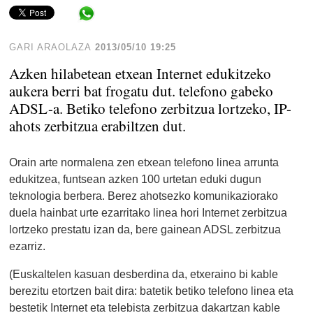
Share in WhatsApp
GARI ARAOLAZA
2013/05/10 19:25
Azken hilabetean etxean Internet edukitzeko
aukera berri bat frogatu dut. telefono gabeko
ADSL-a. Betiko telefono zerbitzua lortzeko, IP-
ahots zerbitzua erabiltzen dut.
Orain arte normalena zen etxean telefono linea arrunta
edukitzea, funtsean azken 100 urtetan eduki dugun
teknologia berbera. Berez ahotsezko komunikaziorako
duela hainbat urte ezarritako linea hori Internet zerbitzua
lortzeko prestatu izan da, bere gainean ADSL zerbitzua
ezarriz.
(Euskaltelen kasuan desberdina da, etxeraino bi kable
berezitu etortzen bait dira: batetik betiko telefono linea eta
bestetik Internet eta telebista zerbitzua dakartzan kable