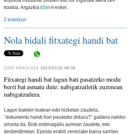
enpresa industrial zeuden eta hor ingurutik atera zen
trastoa. Argazkia
b5m
-ri esker.
2 erantzun
Nola bidali fitxategi handi bat
Share in WhatsApp
GARI ARAOLAZA
2013/07/12 08:39
Fitxategi handi bat lagun bati pasatzeko modu
berri bat asmatu dute: nabigatzailetik zuzenean
nabigatzailera.
Lagun batekin txatean edo hizketan zaudela,
"dokumentu handi hori pasatuko didazu?" galdera nahiko
arrunta da. Biok ordenagailu aurrean zaudete, toki
desberdinetan. Eposta erabili zenezake baina sarritan