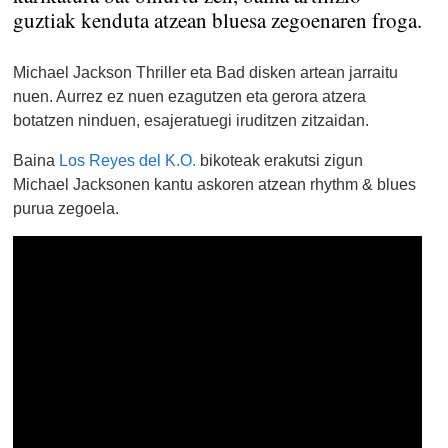
guztiak kenduta atzean bluesa zegoenaren froga.
Michael Jackson Thriller eta Bad disken artean jarraitu
nuen. Aurrez ez nuen ezagutzen eta gerora atzera
botatzen ninduen, esajeratuegi iruditzen zitzaidan.
Baina
Los Reyes del K.O.
bikoteak erakutsi zigun
Michael Jacksonen kantu askoren atzean rhythm & blues
purua zegoela.