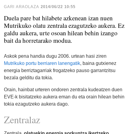
GARI ARAOLAZA
2014/06/22 10:55
Duela pare bat hilabete azkenean izan nuen
Mutrikuko olatu zentrala ezagutzeko aukera. Ez
galdu aukera, urte osoan hilean behin izango
bait da horretarako modua.
Askok pena handia dugu 2006. urtean hasi ziren
Mutrikuko portu berriaren lanengatik
, baina gutxienez
energia berriztagarriak frogatzeko pauso garrantzitsu
bezala gelditu da tokia.
Orain, hainbat urteren ondoren zentrala kudeatzen duen
EVE-k bisitatzeko aukera eman du eta orain hilean behin
tokia ezagutzeko aukera dago.
Zentralaz
Zentrala,
olatuekin energia sorkuntza ikertzeko