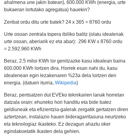
ahalmena une jakin batean), 600.000 KWh (energia, urte
bukaeran lortutako agregatua) hauekin?
Zenbat ordu ditu urte batek? 24 x 365 = 8760 ordu
Urte osoan zentrala topera ibiliko balitz (olatu idealenak
urte osoan, aberiarik ez eta abar): 296 KW x 8760 ordu
= 2.592.960 KWh
Beraz, 2.5 miloi KWh lor genitzazke kasu idealean baina
600.000 KWh lortzen dira.
Horrek esan nahi du, kasu
idealenean egin lezakenaren %23a dela lortzen den
energia. (datuen iturria,
Wikipedia
)
Beraz, pentsatzen dut EVEko teknikarien lanak horretan
datzala orain: ehuneko hori handitu eta bide batez
geldiuneak eta efizientzia-galerak zergatik gertatzen diren
aztertzean, instalazio hauen bideragarritasuna neurtzeko
eta teknologiaz ikasteko. Ez dezagun ahaztu oker
egindakoetatik ikasten dela gehien.