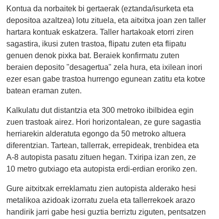
Kontua da norbaitek bi gertaerak (eztanda/isurketa eta
depositoa azaltzea) lotu zituela, eta aitxitxa joan zen taller
hartara kontuak eskatzera. Taller hartakoak etorri ziren
sagastira, ikusi zuten trastoa, flipatu zuten eta flipatu
genuen denok pixka bat. Beraiek konfirmatu zuten
beraien deposito "desagertua" zela hura, eta ixilean inori
ezer esan gabe trastoa hurrengo egunean zatitu eta kotxe
batean eraman zuten.
Kalkulatu dut distantzia eta 300 metroko ibilbidea egin
zuen trastoak airez. Hori horizontalean, ze gure sagastia
herriarekin alderatuta egongo da 50 metroko altuera
diferentzian. Tartean, tallerrak, errepideak, trenbidea eta
A-8 autopista pasatu zituen hegan. Txiripa izan zen, ze
10 metro gutxiago eta autopista erdi-erdian eroriko zen.
Gure aitxitxak erreklamatu zien autopista alderako hesi
metalikoa azidoak izorratu zuela eta tallerrekoek arazo
handirik jarri gabe hesi guztia berriztu ziguten, pentsatzen