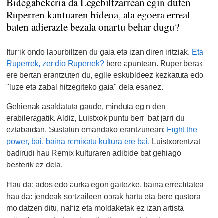
Bidegabekeria da Legebiltzarrean egin duten
Ruperren kantuaren bideoa, ala egoera erreal
baten adierazle bezala onartu behar dugu?
Iturrik ondo laburbiltzen du gaia eta izan diren iritziak,
Eta
Ruperrek, zer dio Ruperrek?
bere apuntean. Ruper berak
ere bertan erantzuten du, egile eskubideez kezkatuta edo
"luze eta zabal hitzegiteko gaia" dela esanez.
Gehienak asaldatuta gaude, minduta egin den
erabileragatik. Aldiz, Luistxok puntu berri bat jarri du
eztabaidan, Sustatun emandako erantzunean:
Fight the
power, bai, baina remixatu kultura ere bai.
Luistxorentzat
badirudi hau Remix kulturaren adibide bat gehiago
besterik ez dela.
Hau da: ados edo aurka egon gaitezke, baina errealitatea
hau da: jendeak sortzaileen obrak hartu eta bere gustora
moldatzen ditu, nahiz eta moldaketak ez izan artista