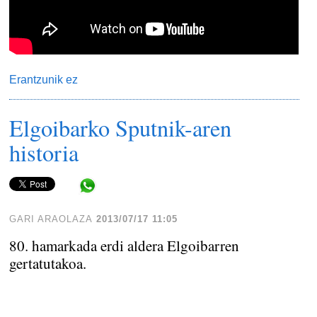
Erantzunik ez
Elgoibarko Sputnik-aren
historia
Share in WhatsApp
GARI ARAOLAZA
2013/07/17 11:05
80. hamarkada erdi aldera Elgoibarren
gertatutakoa.