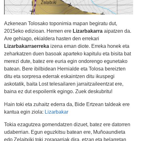
Azkenean Tolosako toponimia mapan begiratu dut,
2015eko edizioan. Hemen ere
Lizarbakarra
aipatzen da.
Are gehiago, ekialdera hasten den errekari
Lizarbakarraerreka
izena eman diote. Erreka honek eta
zeharkatzen duen basoak aparteko kapitulu eta bisita bat
merezi dute, batez ere euria egin ondorengo egunetako
batean. Bere ibilbidean Hernialde eta Tolosa bereizten
ditu eta sorpresa ederrak eskaintzen ditu ikuspegi
askotatik, baita Lost telesailaren jarraitzaileentzat ere,
baina ez dut espoilerrik egingo. Zuek deskubritu!
Hain toki eta zuhaitz ederra da, Bide Ertzean taldeak ere
kantua egin ziola:
Lizarbakar
Tokia ezagutzea gomendatzen dizuet, batez ere datorren
udaberrian. Egun eguzkitsu batean ere, Muñoaundieta
edo Zelaitxiki toki zoragarriak dira, etzan eta belarretan