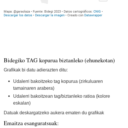
Bidegiko TAG kopurua biztanleko (ehunekotan)
Grafikak bi datu adierazten ditu:
Udalerri bakoitzeko tag kopurua (zirkuluaren
tamainaren arabera)
Udalerri bakoitzean tag/biztanleko ratioa (kolore
eskalan)
Datuak deskargatzeko aukera ematen du grafikak
Emaitza esanguratsuak: