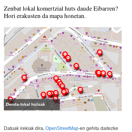
Zenbat lokal komertzial huts daude Eibarren?
Hori erakusten da mapa honetan.
Denda-lokal hutsak
Datuak irekiak dira,
OpenStreetMap
-en gehitu daitezke