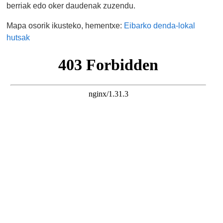
berriak edo oker daudenak zuzendu.
Mapa osorik ikusteko, hementxe:
Eibarko denda-lokal
hutsak