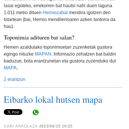
lasai egoteko, errekorren bat hautsi nahi duen laguna
1.011 metro dituen
Herniozabal
mendira igotzen den
bitartean (bai, Hernio mendilerroaren azken tontorra da
hau).
Toponimia adituren bat salan?
Hemen azaldutako toponimoetan zuzenketak gustora
egingo nituzke
MAPAN
. Informazio zehatzen bat baldin
baduzue, bota erantzunetan eta gustora zuzenduko dut
MAPA
.
2 erantzun
Eibarko lokal hutsen mapa
Share in WhatsApp
GARI ARAOLAZA
2023/06/15 19:25