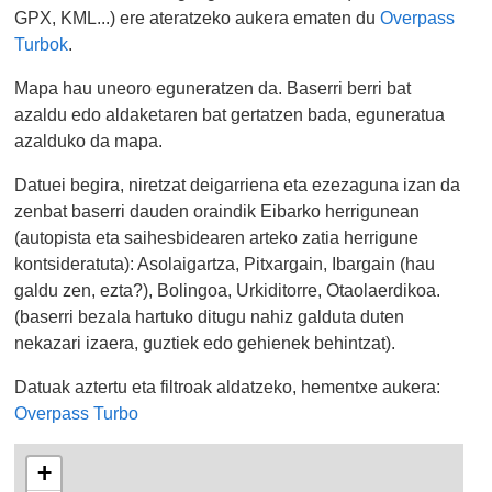
GPX, KML...) ere ateratzeko aukera ematen du
Overpass
Turbok
.
Mapa hau uneoro eguneratzen da. Baserri berri bat
azaldu edo aldaketaren bat gertatzen bada, eguneratua
azalduko da mapa.
Datuei begira, niretzat deigarriena eta ezezaguna izan da
zenbat baserri dauden oraindik Eibarko herrigunean
(autopista eta saihesbidearen arteko zatia herrigune
kontsideratuta): Asolaigartza, Pitxargain, Ibargain (hau
galdu zen, ezta?), Bolingoa, Urkiditorre, Otaolaerdikoa.
(baserri bezala hartuko ditugu nahiz galduta duten
nekazari izaera, guztiek edo gehienek behintzat).
Datuak aztertu eta filtroak aldatzeko, hementxe aukera:
Overpass Turbo