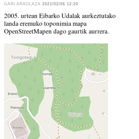
GARI ARAOLAZA
2021/02/06 12:20
2005. urtean Eibarko Udalak aurkeztutako
landa eremuko toponimia mapa
OpenStreetMapen dago gaurtik aurrera.