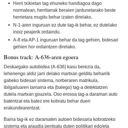
Herri txikietan tag ehuneko handiagoa dago
normalean, herritarrak beraien jardunetarako beste
herrietara mugitu behar izaten direlako.
N-1-aren inguruan ez dute tag-ik behar, ez dutelako
inoiz peajerik ordaindu.
A-8 eta AP-1 inguruan behar da tag gehien, bidesari
gehien hor ordaintzen direlako.
Bonus track: A-636-aren egoera
Deskargako autobidea (A-636) kasu berezia da,
lehenengo aldiz jarri delako martxan gelditu beharrik
gabeko bidesari sistema, norberaren matrikula,
ibilgailuaren tamaina eta (balego) tag-a detektatzen
dutela martxan goazela. Oso erosoa tag-a daraman auto
batentzat eta batez ere kobratu behar duen
erakundearentzat.
Baina tag-ik ez daramaten autoen bidesaria kobratzeko
sistema eta araudia pentsatu duten politikari edo/eta