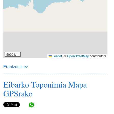
Erantzunik ez
Eibarko Toponimia Mapa
GPSrako
Share in WhatsApp