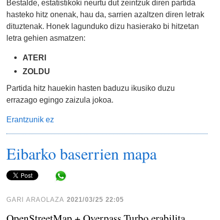
Bestalde, estatistikoki neurtu dut zeintzuk diren partida
hasteko hitz onenak, hau da, sarrien azaltzen diren letrak
dituztenak. Honek lagunduko dizu hasierako bi hitzetan
letra gehien asmatzen:
ATERI
ZOLDU
Partida hitz hauekin hasten baduzu ikusiko duzu
errazago egingo zaizula jokoa.
Erantzunik ez
Eibarko baserrien mapa
Share in WhatsApp
GARI ARAOLAZA
2021/03/25 22:05
OpenStreetMap + Overpass Turbo erabilita