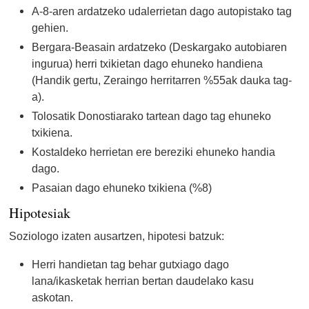
A-8-aren ardatzeko udalerrietan dago autopistako tag
gehien.
Bergara-Beasain ardatzeko (Deskargako autobiaren
ingurua) herri txikietan dago ehuneko handiena
(Handik gertu, Zeraingo herritarren %55ak dauka tag-
a).
Tolosatik Donostiarako tartean dago tag ehuneko
txikiena.
Kostaldeko herrietan ere bereziki ehuneko handia
dago.
Pasaian dago ehuneko txikiena (%8)
Hipotesiak
Soziologo izaten ausartzen, hipotesi batzuk:
Herri handietan tag behar gutxiago dago
lana/ikasketak herrian bertan daudelako kasu
askotan.