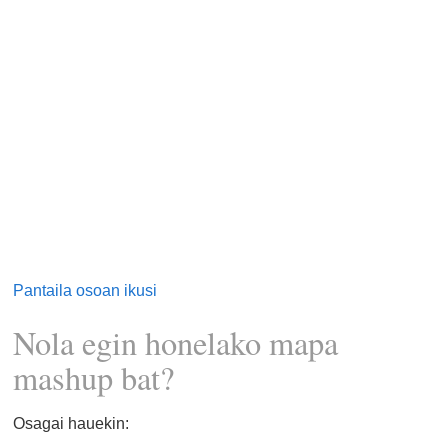
Pantaila osoan ikusi
Nola egin honelako mapa
mashup bat?
Osagai hauekin: