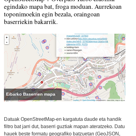
egindako mapa bat, froga moduan. Aurrekoan
toponimoekin egin bezala, oraingoan
baserriekin bakarrik.
Eibarko Baserrien mapa
Datuak OpenStreetMap-en kargatuta daude eta handik
filtro bat jarri dut, baserri guztiak mapan ateratzeko. Datu
hauek beste formatu geografiko batzuetan (GeoJSON,