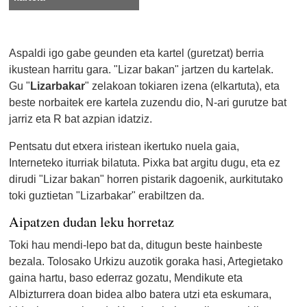
Aspaldi igo gabe geunden eta kartel (guretzat) berria
ikustean harritu gara. "Lizar bakan" jartzen du kartelak.
Gu "
Lizarbakar
" zelakoan tokiaren izena (elkartuta), eta
beste norbaitek ere kartela zuzendu dio, N-ari gurutze bat
jarriz eta R bat azpian idatziz.
Pentsatu dut etxera iristean ikertuko nuela gaia,
Interneteko iturriak bilatuta. Pixka bat argitu dugu, eta ez
dirudi "Lizar bakan" horren pistarik dagoenik, aurkitutako
toki guztietan "Lizarbakar" erabiltzen da.
Aipatzen dudan leku horretaz
Toki hau mendi-lepo bat da, ditugun beste hainbeste
bezala. Tolosako Urkizu auzotik goraka hasi, Artegietako
gaina hartu, baso ederraz gozatu, Mendikute eta
Albizturrera doan bidea albo batera utzi eta eskumara,