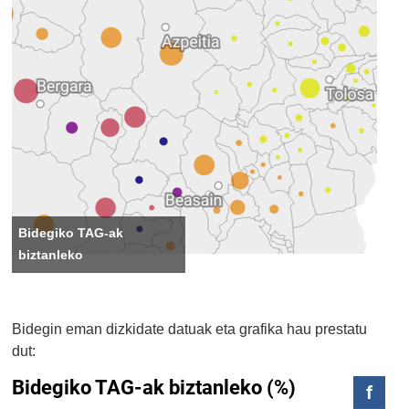
Bidegiko TAG-ak
biztanleko
Bidegin eman dizkidate datuak eta grafika hau prestatu
dut: