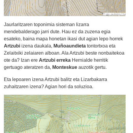
Jaurlaritzaren toponimia sisteman lizarra
mendebalderago jarri dute. Hau ez da zuzena egia
esateko, baina mapa honetan ikasi dut agian lepo horrek
Artzubi
izena daukala,
Muñoaundieta
tontortxoa eta
Zelaitxiki zelaiaren alboan. Ala Artzubi beste nonbaitekoa
ote da? Izan ere
Artzubi erreka
Hernialde herritik
gertuago ateratzen da,
Monteskue
auzotik gertu.
Eta lepoaren izena Artzubi balitz eta Lizarbakarra
zuhaitzaren izena? Agian hori da soluzioa.