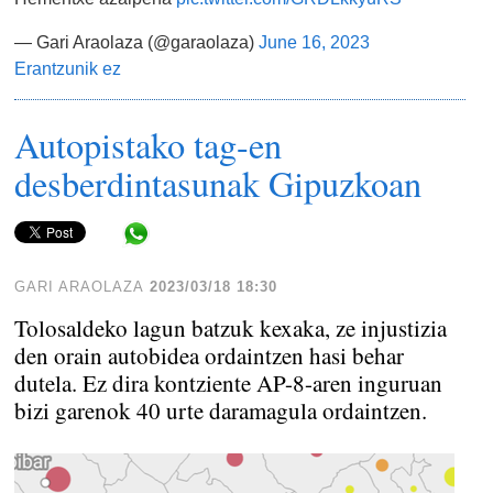
— Gari Araolaza (@garaolaza)
June 16, 2023
Erantzunik ez
Autopistako tag-en
desberdintasunak Gipuzkoan
Share in WhatsApp
GARI ARAOLAZA
2023/03/18 18:30
Tolosaldeko lagun batzuk kexaka, ze injustizia
den orain autobidea ordaintzen hasi behar
dutela. Ez dira kontziente AP-8-aren inguruan
bizi garenok 40 urte daramagula ordaintzen.