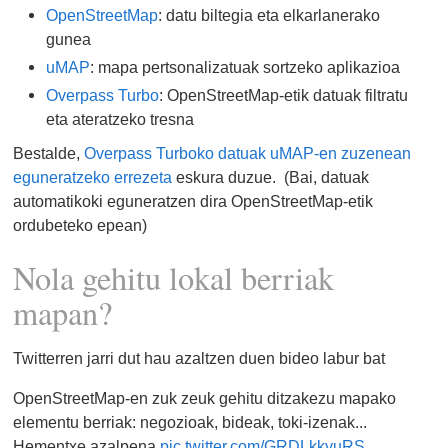
OpenStreetMap
: datu biltegia eta elkarlanerako
gunea
uMAP
: mapa pertsonalizatuak sortzeko aplikazioa
Overpass Turbo
: OpenStreetMap-etik datuak filtratu
eta ateratzeko tresna
Bestalde,
Overpass Turboko datuak uMAP-en zuzenean
eguneratzeko errezeta
eskura duzue. (Bai, datuak
automatikoki eguneratzen dira OpenStreetMap-etik
ordubeteko epean)
Nola gehitu lokal berriak
mapan?
Twitterren jarri dut hau azaltzen duen bideo labur bat
OpenStreetMap-en zuk zeuk gehitu ditzakezu mapako
elementu berriak: negozioak, bideak, toki-izenak...
Hementxe azalpena
pic.twitter.com/GRDLkkyuRS