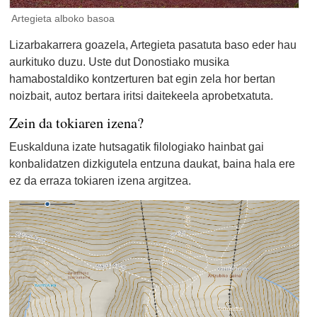
Artegieta alboko basoa
Lizarbakarrera goazela, Artegieta pasatuta baso eder hau
aurkituko duzu. Uste dut Donostiako musika
hamabostaldiko kontzerturen bat egin zela hor bertan
noizbait, autoz bertara iritsi daitekeela aprobetxatuta.
Zein da tokiaren izena?
Euskalduna izate hutsagatik filologiako hainbat gai
konbalidatzen dizkigutela entzuna daukat, baina hala ere
ez da erraza tokiaren izena argitzea.