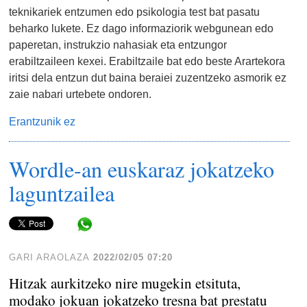
teknikariek entzumen edo psikologia test bat pasatu
beharko lukete. Ez dago informaziorik webgunean edo
paperetan, instrukzio nahasiak eta entzungor
erabiltzaileen kexei. Erabiltzaile bat edo beste Arartekora
iritsi dela entzun dut baina beraiei zuzentzeko asmorik ez
zaie nabari urtebete ondoren.
Erantzunik ez
Wordle-an euskaraz jokatzeko
laguntzailea
Share in WhatsApp
GARI ARAOLAZA
2022/02/05 07:20
Hitzak aurkitzeko nire mugekin etsituta,
modako jokuan jokatzeko tresna bat prestatu