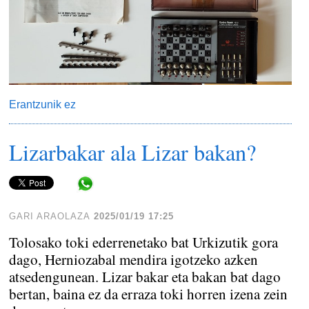
Erantzunik ez
Lizarbakar ala Lizar bakan?
Share in WhatsApp
GARI ARAOLAZA
2025/01/19 17:25
Tolosako toki ederrenetako bat Urkizutik gora
dago, Herniozabal mendira igotzeko azken
atsedengunean. Lizar bakar eta bakan bat dago
bertan, baina ez da erraza toki horren izena zein