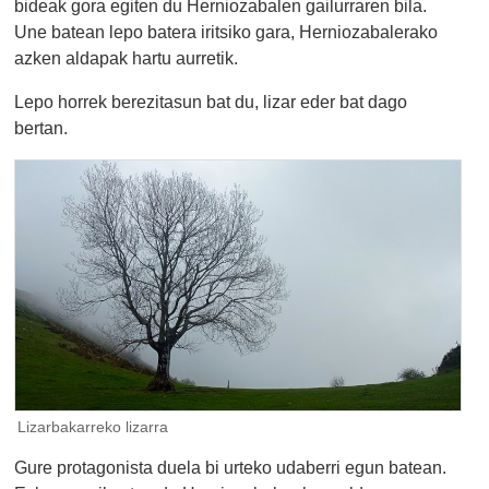
bideak gora egiten du Herniozabalen gailurraren bila.
Une batean lepo batera iritsiko gara, Herniozabalerako
azken aldapak hartu aurretik.
Lepo horrek berezitasun bat du, lizar eder bat dago
bertan.
Lizarbakarreko lizarra
Gure protagonista duela bi urteko udaberri egun batean.