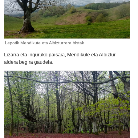
Lepotik Mendikute eta Albizturrera bistak
Lizarra eta inguruko paisaia, Mendikute eta Albiztur
aldera begira gaudela.