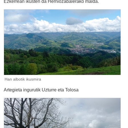
Ezkerrean ikusten da Herniozabalerako malda.
Han albotik ikusmira
Artegieta ingurutik Uzturre eta Tolosa