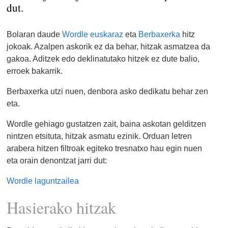
dut.
Bolaran daude
Wordle euskaraz
eta
Berbaxerka
hitz
jokoak. Azalpen askorik ez da behar, hitzak asmatzea da
gakoa. Aditzek edo deklinatutako hitzek ez dute balio,
erroek bakarrik.
Berbaxerka utzi nuen, denbora asko dedikatu behar zen
eta.
Wordle gehiago gustatzen zait, baina askotan gelditzen
nintzen etsituta, hitzak asmatu ezinik. Orduan letren
arabera hitzen filtroak egiteko tresnatxo hau egin nuen
eta orain denontzat jarri dut:
Wordle laguntzailea
Hasierako hitzak