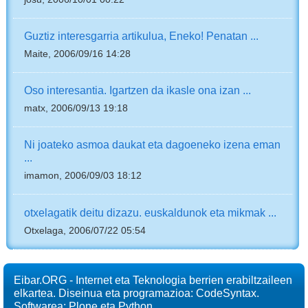
Guztiz interesgarria artikulua, Eneko! Penatan ...
Maite, 2006/09/16 14:28
Oso interesantia. Igartzen da ikasle ona izan ...
matx, 2006/09/13 19:18
Ni joateko asmoa daukat eta dagoeneko izena eman
...
imamon, 2006/09/03 18:12
otxelagatik deitu dizazu. euskaldunok eta mikmak ...
Otxelaga, 2006/07/22 05:54
Eibar.ORG - Internet eta Teknologia berrien erabiltzaileen
elkartea. Diseinua eta programazioa: CodeSyntax.
Softwarea:
Plone
eta
Python