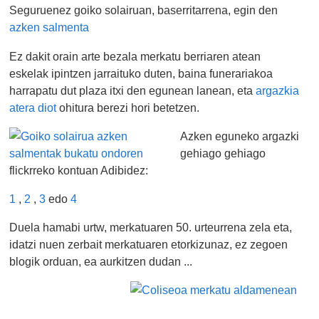
Seguruenez goiko solairuan, baserritarrena, egin den
azken salmenta
Ez dakit orain arte bezala merkatu berriaren atean
eskelak ipintzen jarraituko duten, baina funerariakoa
harrapatu dut plaza itxi den egunean lanean, eta
argazkia
atera diot
ohitura berezi hori betetzen.
Azken eguneko argazki
gehiago gehiago
flickrreko kontuan Adibidez:
1
,
2
,
3
edo
4
Duela hamabi urtw, merkatuaren 50. urteurrena zela eta,
idatzi nuen zerbait merkatuaren etorkizunaz, ez zegoen
blogik orduan, ea aurkitzen dudan ...