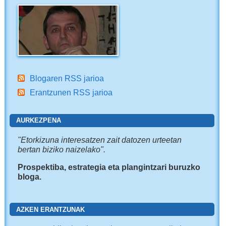
Blogaren RSS jarioa
Erantzunen RSS jarioa
AURKEZPENA
"
Etorkizuna interesatzen zait
datozen urteetan
bertan biziko naizelako".
Prospektiba, estrategia eta plangintzari buruzko
bloga.
AZKEN ERANTZUNAK