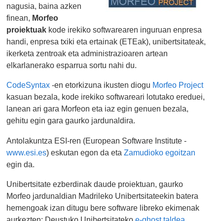
nagusia, baina azken
finean,
Morfeo
proiektuak
kode irekiko softwarearen inguruan enpresa
handi, enpresa txiki eta ertainak (ETEak), unibertsitateak,
ikerketa zentroak eta administrazioaren artean
elkarlanerako esparrua sortu nahi du.
CodeSyntax
-en etorkizuna ikusten diogu
Morfeo Project
kasuan bezala, kode irekiko softwareari lotutako ereduei,
lanean ari gara Morfeon eta iaz egin genuen bezala,
gehitu egin gara gaurko jardunaldira.
Antolakuntza ESI-ren (European Software Institute -
www.esi.es
) eskutan egon da eta
Zamudioko egoitzan
egin da.
Unibertsitate ezberdinak daude proiektuan, gaurko
Morfeo jardunaldian Madrileko Unibertsitateekin batera
hemengoak izan ditugu bere software libreko ekimenak
aurkezten: Deustuko Unibertsitateko
e-ghost taldea
,