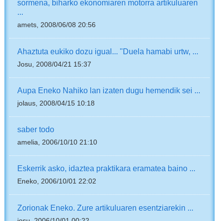
sormena, biharko ekonomiaren motorra artikuluaren
...
amets, 2008/06/08 20:56
Ahaztuta eukiko dozu igual... "Duela hamabi urtw, ...
Josu, 2008/04/21 15:37
Aupa Eneko Nahiko lan izaten dugu hemendik sei ...
jolaus, 2008/04/15 10:18
saber todo
amelia, 2006/10/10 21:10
Eskerrik asko, idaztea praktikara eramatea baino ...
Eneko, 2006/10/01 22:02
Zorionak Eneko. Zure artikuluaren esentziarekin ...
josu, 2006/10/01 00:22