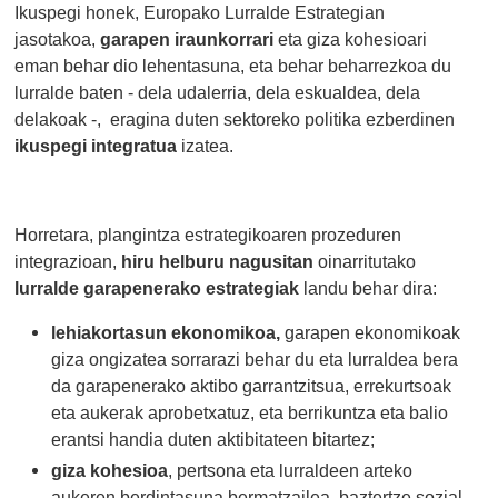
Ikuspegi honek, Europako Lurralde Estrategian
jasotakoa,
garapen iraunkorrari
eta giza kohesioari
eman behar dio lehentasuna, eta behar beharrezkoa du
lurralde baten - dela udalerria, dela eskualdea, dela
delakoak -, eragina duten sektoreko politika ezberdinen
ikuspegi integratua
izatea.
Horretara, plangintza estrategikoaren prozeduren
integrazioan,
hiru helburu nagusitan
oinarritutako
lurralde garapenerako estrategiak
landu behar dira:
lehiakortasun ekonomikoa,
garapen ekonomikoak
giza ongizatea sorrarazi behar du eta lurraldea bera
da garapenerako aktibo garrantzitsua, errekurtsoak
eta aukerak aprobetxatuz, eta berrikuntza eta balio
erantsi handia duten aktibitateen bitartez;
giza kohesioa
, pertsona eta lurraldeen arteko
aukeren berdintasuna bermatzailea, baztertze sozial