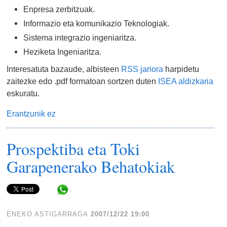
Enpresa zerbitzuak.
Informazio eta komunikazio Teknologiak.
Sistema integrazio ingeniaritza.
Heziketa Ingeniaritza.
Interesatuta bazaude, albisteen
RSS jariora
harpidetu
zaitezke edo .pdf formatoan sortzen duten
ISEA aldizkaria
eskuratu.
Erantzunik ez
Prospektiba eta Toki
Garapenerako Behatokiak
Share in WhatsApp
ENEKO ASTIGARRAGA
2007/12/22 19:00