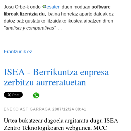
Josu Orbe-k ondo
esaten
duen moduan
software
libreak lizentzia du,
baina horretaz aparte datuak ez
datoz bat: gustatuko litzaidake ikustea aipatzen diren
"analisis y comparativas"
...
Erantzunik ez
ISEA - Berrikuntza enpresa
zerbitzu aurreratuetan
Share in WhatsApp
ENEKO ASTIGARRAGA
2007/12/24 00:41
Urtea bukatzear dagoela argitaratu dugu ISEA
Zentro Teknologikoaren webgunea. MCC