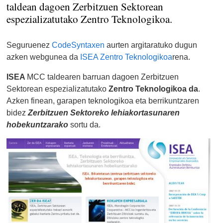
taldean dagoen Zerbitzuen Sektorean
espezializatutako Zentro Teknologikoa.
Seguruenez
CodeSyntaxen
aurten argitaratuko dugun
azken webgunea da
ISEA Zentro Teknologikoa
rena.
ISEA
MCC taldearen barruan dagoen Zerbitzuen
Sektorean espezializatutako
Zentro Teknologikoa da
.
Azken finean, garapen teknologikoa eta berrikuntzaren
bidez
Zerbitzuen Sektoreko lehiakortasunaren
hobekuntzarako
sortu da.