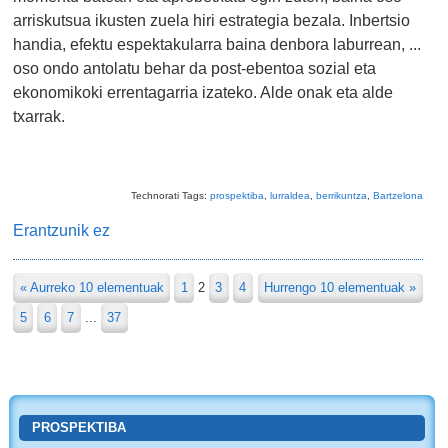
arriskutsua ikusten zuela hiri estrategia bezala. Inbertsio
handia, efektu espektakularra baina denbora laburrean, ...
oso ondo antolatu behar da post-ebentoa sozial eta
ekonomikoki errentagarria izateko. Alde onak eta alde
txarrak.
Technorati Tags:
prospektiba
,
lurraldea
,
berrikuntza
,
Bartzelona
Erantzunik ez
« Aurreko 10 elementuak
1
2
3
4
Hurrengo 10 elementuak »
5
6
7
...
37
PROSPEKTIBA