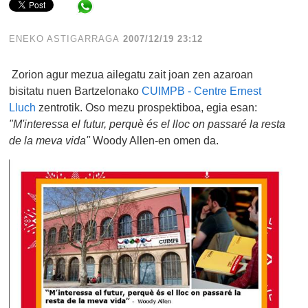
Share in WhatsApp
ENEKO ASTIGARRAGA
2007/12/19 23:12
Zorion agur mezua ailegatu zait joan zen azaroan
bisitatu nuen Bartzelonako
CUIMPB - Centre Ernest
Lluch
zentrotik. Oso mezu prospektiboa, egia esan:
"M'interessa el futur, perquè és el lloc on passaré la resta
de la meva vida"
Woody Allen-en omen da.