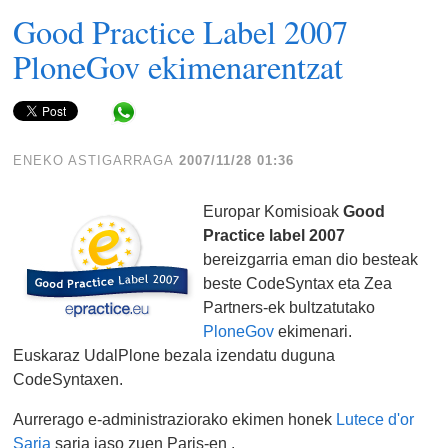
Good Practice Label 2007
PloneGov ekimenarentzat
Share in WhatsApp
ENEKO ASTIGARRAGA
2007/11/28 01:36
Europar Komisioak
Good
Practice label 2007
bereizgarria eman dio besteak
beste CodeSyntax eta Zea
Partners-ek bultzatutako
PloneGov
ekimenari.
Euskaraz UdalPlone bezala izendatu duguna
CodeSyntaxen.
Aurrerago e-administraziorako ekimen honek
Lutece d'or
Saria
saria jaso zuen Paris-en .