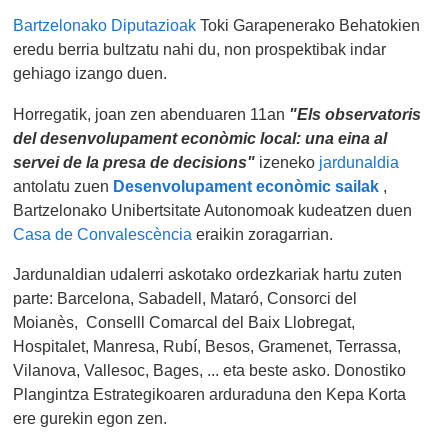
Bartzelonako Diputazioak
Toki Garapenerako Behatokien
eredu berria bultzatu nahi du, non prospektibak indar
gehiago izango duen.
Horregatik, joan zen abenduaren 11an
"Els observatoris
del desenvolupament econòmic local: una eina al
servei de la presa de decisions"
izeneko
jardunaldia
antolatu zuen
Desenvolupament econòmic sailak
,
Bartzelonako Unibertsitate Autonomoak kudeatzen duen
Casa de Convalescència
eraikin zoragarrian.
Jardunaldian udalerri askotako ordezkariak hartu zuten
parte: Barcelona, Sabadell, Mataró, Consorci del
Moianès, Conselll Comarcal del Baix Llobregat,
Hospitalet, Manresa, Rubí, Besos, Gramenet, Terrassa,
Vilanova, Vallesoc, Bages, ... eta beste asko. Donostiko
Plangintza Estrategikoaren arduraduna den Kepa Korta
ere gurekin egon zen.