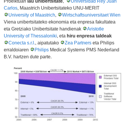
Proeiktuan
lau unibertsitate
,
Universidad Rey Juan
Carlos
, Maastrich Unibertsitateko
UNU-MERIT
University of Maastrich
,
Wirtschaftsuniversitaet Wien
Viena unibertsitateko ekonomia eta enpresa fakultatea
eta Gretziako Unibertsitate handienak
Aristotle
University of Thessaloniki
, eta
hiru enpresa taldeak
Conecta s.r.l.
, aipatutako
Zea Partners
eta Philips
erraldoiaren
Philips
Medical Systems PMS Nederland
B.V. hartzen dute parte.