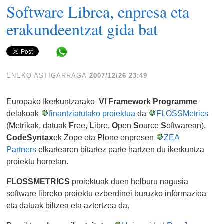
Software Librea, enpresa eta
erakundeentzat gida bat
Share in WhatsApp
ENEKO ASTIGARRAGA
2007/12/26 23:49
Europako Ikerkuntzarako
VI Framework Programme
delakoak
finantziatutako proiektua
da
FLOSSMetrics
(Metrikak, datuak
F
ree,
L
ibre,
O
pen
S
ource
S
oftwarean).
CodeSyntax
ek Zope eta Plone enpresen
ZEA
Partners
elkartearen bitartez parte hartzen du ikerkuntza
proiektu horretan.
FLOSSMETRICS
proiektuak duen helburu nagusia
software libreko proiektu ezberdinei buruzko informazioa
eta datuak biltzea eta aztertzea da.