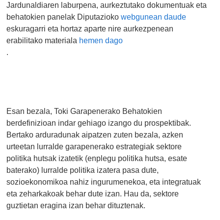
Jardunaldiaren laburpena, aurkeztutako dokumentuak eta
behatokien panelak Diputazioko
webgunean daude
eskuragarri eta hortaz aparte nire aurkezpenean
erabilitako materiala
hemen dago
.
Esan bezala, Toki Garapenerako Behatokien
berdefinizioan indar gehiago izango du prospektibak.
Bertako arduradunak aipatzen zuten bezala, azken
urteetan lurralde garapenerako estrategiak sektore
politika hutsak izatetik (enplegu politika hutsa, esate
baterako) lurralde politika izatera pasa dute,
sozioekonomikoa nahiz ingurumenekoa, eta integratuak
eta zeharkakoak behar dute izan. Hau da, sektore
guztietan eragina izan behar dituztenak.