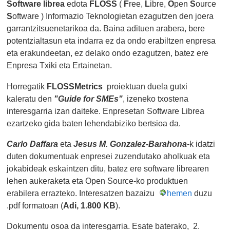
S
oftware librea
edota
FLOSS
(
F
ree,
L
ibre,
O
pen
S
ource
S
oftware ) Informazio Teknologietan ezagutzen den joera
garrantzitsuenetarikoa da. Baina adituen arabera, bere
potentzialtasun eta indarra ez da ondo erabiltzen enpresa
eta erakundeetan, ez delako ondo ezagutzen, batez ere
Enpresa Txiki eta Ertainetan.
Horregatik
FLOSSMetrics
proiektuan duela gutxi
kaleratu den
"Guide for SMEs"
, izeneko txostena
interesgarria izan daiteke. Enpresetan Software Librea
ezartzeko gida baten lehendabiziko bertsioa da.
Carlo Daffara
eta
Jesus M. Gonzalez-Barahona
-k idatzi
duten dokumentuak enpresei zuzendutako aholkuak eta
jokabideak eskaintzen ditu, batez ere software librearen
lehen aukeraketa eta Open Source-ko produktuen
erabilera errazteko. Interesatzen bazaizu
hemen
duzu
.pdf formatoan (
Adi, 1.800 KB
).
Dokumentu osoa da interesgarria. Esate baterako, 2.