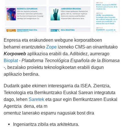
Enpresa eta erakundeen webgune korporatiboen
beharrei erantzuteko
Zope
izeneko CMS-an oinarritutako
Korpoweb
aplikazioa erabili da. Adibidez, aurrerago
Bioplat
- Plataforma Tecnológica Española de la Biomasa
-,
bezalako proiektu teknologikoetan erabili dugun
aplikazio berdina.
Dudarik gabe ekimen interesgarria da ISEA.
Zientzia,
Teknologia eta Berrikuntzako Euskal Sarean integratuta
dago,
lehen
Saretek
eta gaur egin
Berrikuntzaren Euskal
Agentzia
dena, eta m
omentuz lanerako esparru nagusiak bost dira
Ingeniaritza zibila eta arkitektura.