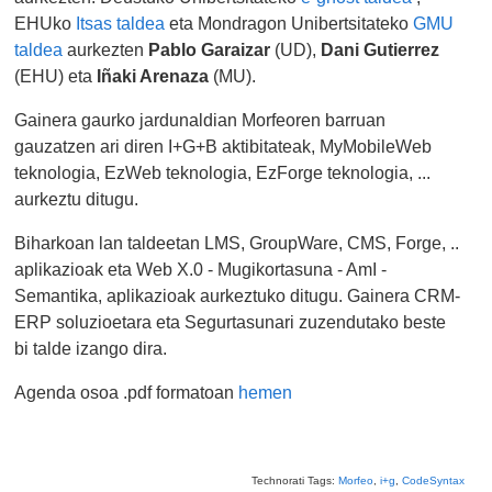
EHUko
Itsas taldea
eta Mondragon Unibertsitateko
GMU
taldea
aurkezten
Pablo Garaizar
(UD),
Dani Gutierrez
(EHU) eta
Iñaki Arenaza
(MU).
Gainera gaurko jardunaldian Morfeoren barruan
gauzatzen ari diren I+G+B aktibitateak, MyMobileWeb
teknologia, EzWeb teknologia, EzForge teknologia, ...
aurkeztu ditugu.
Biharkoan lan taldeetan LMS, GroupWare, CMS, Forge, ..
aplikazioak eta Web X.0 - Mugikortasuna - AmI -
Semantika, aplikazioak aurkeztuko ditugu. Gainera CRM-
ERP soluzioetara eta Segurtasunari zuzendutako beste
bi talde izango dira.
Agenda osoa .pdf formatoan
hemen
Technorati Tags:
Morfeo
,
i+g
,
CodeSyntax