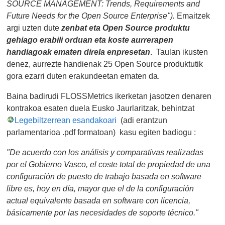
SOURCE MANAGEMENT: Trends, Requirements and
Future Needs for the Open Source Enterprise").
Emaitzek
argi uzten dute
zenbat eta Open Source produktu
gehiago erabili orduan eta koste aurrerapen
handiagoak ematen direla
enpresetan
. Taulan ikusten
denez, aurrezte handienak 25 Open Source produktutik
gora ezarri duten erakundeetan ematen da.
Baina badirudi FLOSSMetrics ikerketan jasotzen denaren
kontrakoa esaten duela Eusko Jaurlaritzak, behintzat
Legebiltzerrean esandakoari
(adi erantzun
parlamentarioa .pdf formatoan) kasu egiten badiogu :
"De acuerdo con los análisis y comparativas realizadas
por el Gobierno Vasco, el coste total de propiedad de una
configuración de puesto de trabajo basada en software
libre es, hoy en día, mayor que el de la configuración
actual equivalente basada en software con licencia,
básicamente por las necesidades de soporte técnico."