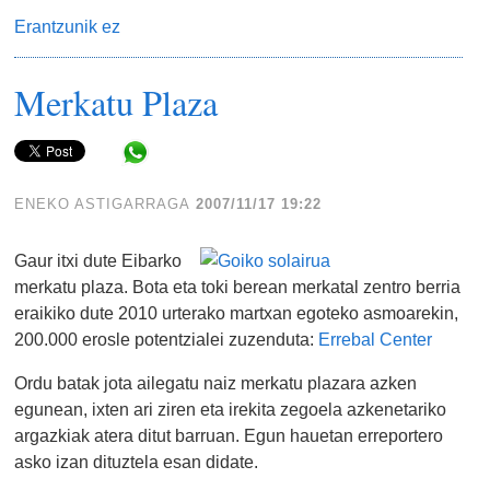
Erantzunik ez
Merkatu Plaza
Share in WhatsApp
ENEKO ASTIGARRAGA
2007/11/17 19:22
Gaur itxi dute Eibarko
merkatu plaza. Bota eta toki berean merkatal zentro berria
eraikiko dute 2010 urterako martxan egoteko asmoarekin,
200.000 erosle potentzialei zuzenduta:
Errebal Center
Ordu batak jota ailegatu naiz merkatu plazara azken
egunean, ixten ari ziren eta irekita zegoela azkenetariko
argazkiak atera ditut barruan. Egun hauetan erreportero
asko izan dituztela esan didate.