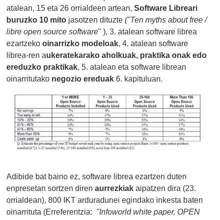
atalean, 15 eta 26 orrialdeen artean,
Software Libreari
buruzko 10 mito
jasotzen dituzte
(
"Ten myths about free /
libre open source software
" ), 3. atalean software librea
ezartzeko
oinarrizko modeloak
, 4. atalean software
librea-ren a
ukeratekarako aholkuak, praktika onak edo
ereduzko praktikak
, 5. atalean eta software librean
oinarritutako
negozio ereduak
6. kapituluan.
Adibide bat baino ez, software librea ezartzen duten
enpresetan sortzen diren
aurrezkiak
aipatzen dira (23.
orrialdean), 800 IKT arduradunei egindako inkesta baten
oinarrituta (Erreferentzia:
"Infoworld white paper, OPEN