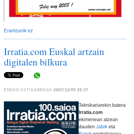
Erantzunik ez
Irratia.com Euskal artzain
digitalen bilkura
Share in WhatsApp
ENEKO ASTIGARRAGA
2007/12/05 20:37
Teknikariarekin batera
Irratia.com
ekimenean atzean
dauden
Jabik
eta
Patxik
gonbidapena