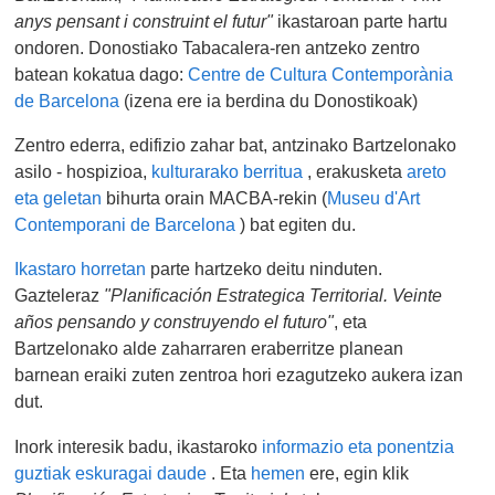
anys pensant i construint el futur"
ikastaroan parte hartu
ondoren. Donostiako Tabacalera-ren antzeko zentro
batean kokatua dago:
Centre de Cultura Contemporània
de Barcelona
(izena ere ia berdina du Donostikoak)
Zentro ederra, edifizio zahar bat, antzinako Bartzelonako
asilo - hospizioa,
kulturarako berritua
, erakusketa
areto
eta geletan
bihurta orain MACBA-rekin (
Museu d'Art
Contemporani de Barcelona
) bat egiten du.
Ikastaro horretan
parte hartzeko deitu ninduten.
Gazteleraz
"Planificación Estrategica Territorial. Veinte
años pensando y construyendo el futuro"
, eta
Bartzelonako alde zaharraren eraberritze planean
barnean eraiki zuten zentroa hori ezagutzeko aukera izan
dut.
Inork interesik badu, ikastaroko
informazio eta ponentzia
guztiak eskuragai daude
. Eta
hemen
ere, egin klik