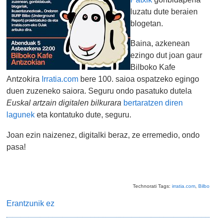
luzatu dute beraien
blogetan.
Baina, azkenean
ezingo dut joan gaur
Bilboko Kafe
Antzokira
Irratia.com
bere 100. saioa ospatzeko egingo
duen zuzeneko saiora. Seguru ondo pasatuko dutela
Euskal artzain digitalen bilkurara
bertaratzen diren
lagunek
eta kontatuko dute, seguru.
Joan ezin naizenez, digitalki beraz, ze erremedio, ondo
pasa!
Technorati Tags:
irratia.com
,
Bilbo
Erantzunik ez