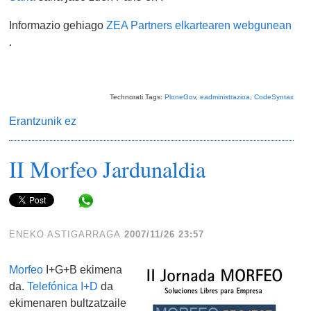
Informazio gehiago
ZEA Partners elkartearen webgunean
.
Technorati Tags:
PloneGov
,
eadministrazioa
,
CodeSyntax
Erantzunik ez
II Morfeo Jardunaldia
Share in WhatsApp
ENEKO ASTIGARRAGA
2007/11/26 23:57
Morfeo
I+G+B ekimena
da.
Telefónica I+D
da
ekimenaren bultzatzaile