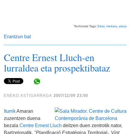
Technorati Tags:
Eibar
,
merkatu
,
plaza
Erantzun bat
Centre Ernest Lluch-en
lurraldea eta prospektibataz
Share in WhatsApp
ENEKO ASTIGARRAGA
2007/11/09 23:50
Iturrik
Amaran
zuzentzen duena
bezala
Centre Ernest Lluch
deitzen duen zentrotik nator,
Bartzelonatik,
"Planificació Estratègica Territorial-. Vint