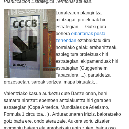
Planificación Estrategica Territorial
atalean.
Lurralearen plangintza
mintzagai, proiektuak hiri
estrategian, ... Gutxi gora
behera
eibartarrak posta-
zerrendan
eztabaidatu dira
horrelako gaiak: eraberritzeak,
azpiegitura proiektuak hiri
estrategian, ekipamenduak hiri
estrategian (Guggenheim,
Tabacalera, ...), partaidetza
prozesuetan, sareak sortzea, mapa birtualak, ...
Valentziako kasua aurkeztu dute Bartzelonan, berri
samarra niretzat: ebentoen antolakuntza hiri garapen
estrategian (Copa America, Mundiales de Atletismo,
Formula 1 circuitoa, ..) . Arduradunaren iritziz, baloratzeko
goiz bada ere, ondo atera zaie. Aukera sortu zitzaien
momentu batean eta aprobetxatu egin zuten, baina oso