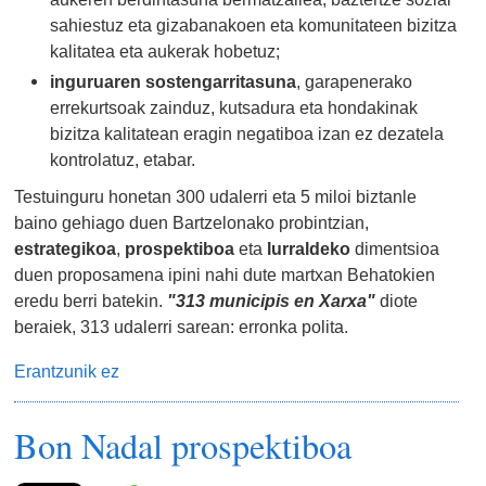
sahiestuz eta gizabanakoen eta komunitateen bizitza
kalitatea eta aukerak hobetuz;
inguruaren sostengarritasuna
, garapenerako
errekurtsoak zainduz, kutsadura eta hondakinak
bizitza kalitatean eragin negatiboa izan ez dezatela
kontrolatuz, etabar.
Testuinguru honetan 300 udalerri eta 5 miloi biztanle
baino gehiago duen Bartzelonako probintzian,
estrategikoa
,
prospektiboa
eta
lurraldeko
dimentsioa
duen proposamena ipini nahi dute martxan Behatokien
eredu berri batekin.
"313 municipis en Xarxa"
diote
beraiek, 313 udalerri sarean: erronka polita.
Erantzunik ez
Bon Nadal prospektiboa