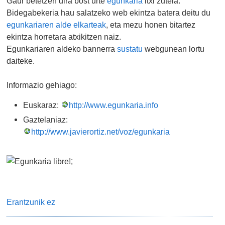
Gaur betetzen dira bost urte
egunkaria
itxi zutela.
Bidegabekeria hau salatzeko web ekintza batera deitu du
egunkariaren alde elkarteak
, eta mezu honen bitartez
ekintza horretara atxikitzen naiz.
Egunkariaren aldeko bannerra
sustatu
webgunean lortu
daiteke.
Informazio gehiago:
Euskaraz:
http://www.egunkaria.info
Gaztelaniaz:
http://www.javierortiz.net/voz/egunkaria
;
Erantzunik ez