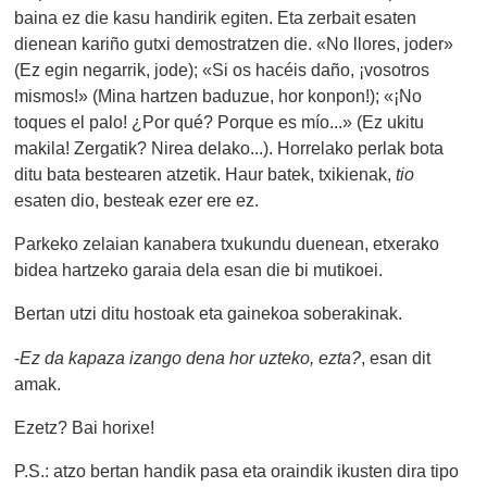
baina ez die kasu handirik egiten. Eta zerbait esaten
dienean kariño gutxi demostratzen die. «No llores, joder»
(Ez egin negarrik, jode); «Si os hacéis daño, ¡vosotros
mismos!» (Mina hartzen baduzue, hor konpon!); «¡No
toques el palo! ¿Por qué? Porque es mío...» (Ez ukitu
makila! Zergatik? Nirea delako...). Horrelako perlak bota
ditu bata bestearen atzetik. Haur batek, txikienak,
tio
esaten dio, besteak ezer ere ez.
Parkeko zelaian kanabera txukundu duenean, etxerako
bidea hartzeko garaia dela esan die bi mutikoei.
Bertan utzi ditu hostoak eta gainekoa soberakinak.
-
Ez da kapaza izango dena hor uzteko, ezta?
, esan dit
amak.
Ezetz? Bai horixe!
P.S.: atzo bertan handik pasa eta oraindik ikusten dira tipo