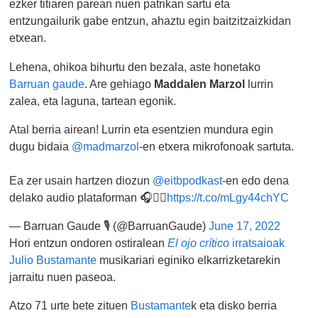
ezker titiaren parean nuen patrikan sartu eta
entzungailurik gabe entzun, ahaztu egin baitzitzaizkidan
etxean.
Lehena, ohikoa bihurtu den bezala, aste honetako
Barruan gaude
. Are gehiago
Maddalen Marzol
lurrin
zalea, eta laguna, tartean egonik.
Atal berria airean! Lurrin eta esentzien mundura egin
dugu bidaia
@madmarzol
-en etxera mikrofonoak sartuta.
Ea zer usain hartzen diozun
@eitbpodkast
-en edo dena
delako audio plataforman 🎧👇🏽
https://t.co/mLgy44chYC
— Barruan Gaude 🎙️ (@BarruanGaude)
June 17, 2022
Hori entzun ondoren ostiralean
El ojo crítico
irratsaioak
Julio Bustamante
musikariari eginiko elkarrizketarekin
jarraitu nuen paseoa.
Atzo 71 urte bete zituen
Bustamante
k eta disko berria