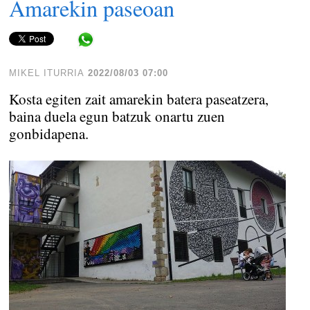
Amarekin paseoan
Share in WhatsApp
MIKEL ITURRIA
2022/08/03 07:00
Kosta egiten zait amarekin batera paseatzera,
baina duela egun batzuk onartu zuen
gonbidapena.