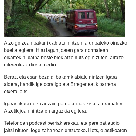
Atzo goizean bakarrik abiatu nintzen larunbateko oinezko
buelta egitera. Hiru lagun joaten gara normalean
elkarrekin, baina beste biek atzo huts egin zuten, arrazoi
diferenteak direla medio.
Beraz, eta esan bezala, bakarrik abiatu nintzen Igara
aldera, handik Igeldora igo eta Erregeneatik barrena
etxera jaitsi.
Igaran ikusi nuen artzain parea ardiak zelaira eramaten.
Atzetik joan nintzaien argazkia egitera.
Telefonoan podcast berriak arakatu eta pare bat audio
jaitsi nituen, lege zaharrean entzuteko. Hots, elastikoaren