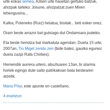
urte eskas
semea
. Azken urte hauetan gertuko batzuk,
ahizpak tarteko: Josune, ahizpatzat zuen Miren
lehengusina...
Kafea, Poleneko (Ruiz) helatua, bisitak... beti esker onez.
Orain beste arrazoi bat gutxiago dut Ondarroara joateko.
Eta beste heriotza bat markatuta agendan. Duela 15 urte,
2007an,
Tio Migel zendu zen
(bide batez, gaurko egunez
duela zazpi Rafa Chirbes).
Hemendik aurrera urtero, abuztuaren 13an, bi alarma
horiek egingo dute salto patrikakoan bata bestearen
atzetik.
Maria Pilar
, este apunte en castellano.
4 erantzun