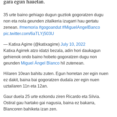
gara egun hauetan.
35 urte baino gehiago dugun guztiok gogoratzen dugu
non eta nola geunden zitalkeria izugarri hau gertatu
zenean.
#memoria
#gogoandut
#MiguelAngelBanco
pic.twitter.com/6aTLYj503U
— Katixa Agirre (@katixagirre)
July 10, 2022
Katixa Agirrek atzo idatzi bezala, adin hori daukagun
gehienok ondo baino hobeto gogoratzen dugu non
geunden
Miguel Ángel Blanco
hil zutenean.
Hilaren 10ean bahitu zuten. Egun horretan zer egin nuen
ez dakit, baina bai gogoratzen dudala zer egin nuen
uztailaren 11n eta 12an.
Gaur duela 25 urte ezkondu ziren Ricardo eta Silvia.
Ostiral gau hartako gai nagusia, baina ez bakarra,
Blancoren bahiketa izan zen.