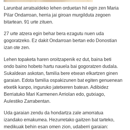
Larunbat arratsaldeko lehen orduetan hil egin zen Maria
Pilar Ondarroan, herria jai giroan murgilduta zegoen
bitartean. 91 urte zituen.
27 urte atzera egin behar bera ezagutu nuen uda
gogoratzeko. Ez dakit Ondarroan bertan edo Donostian
izan ote zen.
Lehen topaketa haren oroitzapenik ez dut, baina beti
ondo baino hobeto hartu nauela bai gogoratzen dudala.
Sukaldean askotan, familia bere etxean elkartzen ginen
garaian. Edota familia ospakizunen bat egiten genuenean
etxetik kanpo, inguruko jatetxeren batean. Adibidez
Berriatuko Mari Karmenen Arriolan edo, gutxiago,
Aulestiko Zarrabentan.
Uda garaian zendu da hondartza zale amorratua
izandako emakumea. Hezurretako gaitzen bat tarteko,
medikuak behin esan omen zion, udaberri garaian: