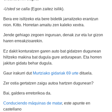
-
Usted se calla
(Egon zaitez isilik).
Bera ere isiltzeko eta bere bidetik jarraitzeko erantzun
nion. Kitto. Horretan amaitu zen kaleko xextra.
Jende gehiago zegoen inguruan, denak zur eta lur gizon
haren erreakzioarekin.
Ez dakit konturatzen garen auto bat gidatzen dugunean
hiltzeko makina bat dugula gure ardurapean. Eta horren
jakitun gidatu behar dugula.
Gaur irakurri dut
Murtziako gidariak 69 urte
dituela.
Zer ostia gertatzen zaigu autoa hartzen dugunean?
Bai, galdera erretorikoa da.
Conduciendo máquinas de matar
, este apunte en
castellano