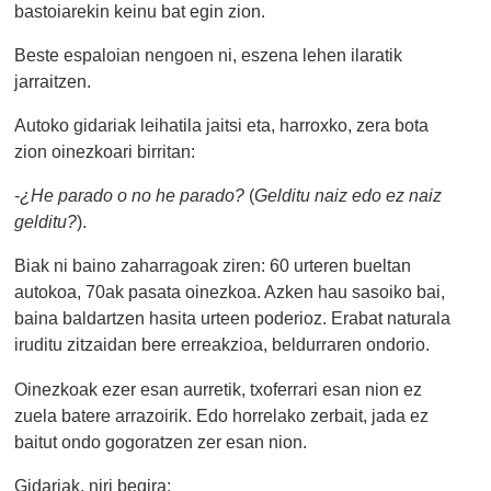
bastoiarekin keinu bat egin zion.
Beste espaloian nengoen ni, eszena lehen ilaratik
jarraitzen.
Autoko gidariak leihatila jaitsi eta, harroxko, zera bota
zion oinezkoari birritan:
-
¿He parado o no he parado?
(
Gelditu naiz edo ez naiz
gelditu?
).
Biak ni baino zaharragoak ziren: 60 urteren bueltan
autokoa, 70ak pasata oinezkoa. Azken hau sasoiko bai,
baina baldartzen hasita urteen poderioz. Erabat naturala
iruditu zitzaidan bere erreakzioa, beldurraren ondorio.
Oinezkoak ezer esan aurretik, txoferrari esan nion ez
zuela batere arrazoirik. Edo horrelako zerbait, jada ez
baitut ondo gogoratzen zer esan nion.
Gidariak, niri begira: