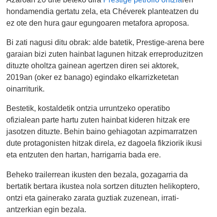
hondamendia gertatu zela, eta Chéverek planteatzen du
ez ote den hura gaur egungoaren metafora aproposa.
Bi zati nagusi ditu obrak: alde batetik, Prestige-arena bere
garaian bizi zuten hainbat lagunen hitzak erreproduzitzen
dituzte oholtza gainean agertzen diren sei aktorek,
2019an (oker ez banago) egindako elkarrizketetan
oinarriturik.
Bestetik, kostaldetik ontzia urruntzeko operatibo
ofizialean parte hartu zuten hainbat kideren hitzak ere
jasotzen dituzte. Behin baino gehiagotan azpimarratzen
dute protagonisten hitzak direla, ez dagoela fikziorik ikusi
eta entzuten den hartan, harrigarria bada ere.
Beheko trailerrean ikusten den bezala, gozagarria da
bertatik bertara ikustea nola sortzen dituzten helikoptero,
ontzi eta gainerako zarata guztiak zuzenean, irrati-
antzerkian egin bezala.