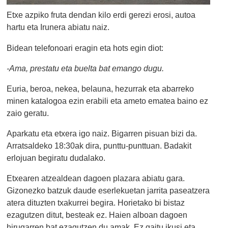
Etxe azpiko fruta dendan kilo erdi gerezi erosi, autoa
hartu eta Irunera abiatu naiz.
Bidean telefonoari eragin eta hots egin diot:
-Ama, prestatu eta buelta bat emango dugu.
Euria, beroa, nekea, belauna, hezurrak eta abarreko
minen katalogoa ezin erabili eta ameto ematea baino ez
zaio geratu.
Aparkatu eta etxera igo naiz. Bigarren pisuan bizi da.
Arratsaldeko 18:30ak dira, punttu-punttuan. Badakit
erlojuan begiratu dudalako.
Etxearen atzealdean dagoen plazara abiatu gara.
Gizonezko batzuk daude eserlekuetan jarrita paseatzera
atera dituzten txakurrei begira. Horietako bi bistaz
ezagutzen ditut, besteak ez. Haien alboan dagoen
hirugarren bat ezagutzen du amak. Ez gaitu ikusi eta,