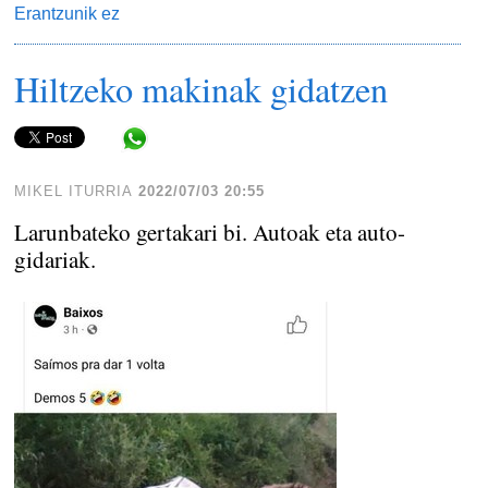
Erantzunik ez
Hiltzeko makinak gidatzen
Share in WhatsApp
MIKEL ITURRIA
2022/07/03 20:55
Larunbateko gertakari bi. Autoak eta auto-
gidariak.