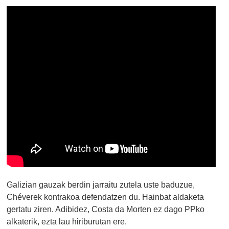
Galizian gauzak berdin jarraitu zutela uste baduzue,
Chéverek kontrakoa defendatzen du. Hainbat aldaketa
gertatu ziren. Adibidez, Costa da Morten ez dago PPko
alkaterik, ezta lau hiriburutan ere.