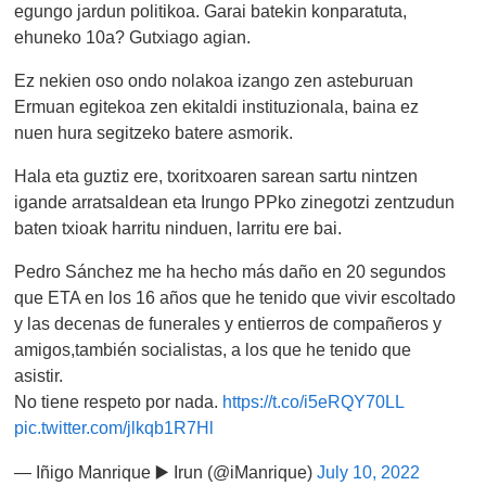
egungo jardun politikoa. Garai batekin konparatuta,
ehuneko 10a? Gutxiago agian.
Ez nekien oso ondo nolakoa izango zen asteburuan
Ermuan egitekoa zen ekitaldi instituzionala, baina ez
nuen hura segitzeko batere asmorik.
Hala eta guztiz ere, txoritxoaren sarean sartu nintzen
igande arratsaldean eta Irungo PPko zinegotzi zentzudun
baten txioak harritu ninduen, larritu ere bai.
Pedro Sánchez me ha hecho más daño en 20 segundos
que ETA en los 16 años que he tenido que vivir escoltado
y las decenas de funerales y entierros de compañeros y
amigos,también socialistas, a los que he tenido que
asistir.
No tiene respeto por nada.
https://t.co/i5eRQY70LL
pic.twitter.com/jlkqb1R7Hl
— Iñigo Manrique ▶️ Irun (@iManrique)
July 10, 2022