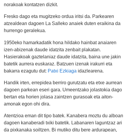
norakoak kontatzen dizkit.
Fresko dago eta mugitzeko ordua iritsi da. Parkearen
atzealdean dagoen La Salleko anaiek duten eraikina da
hurrengo geralekua.
1950eko hamarkadatik hona hildako hainbat anaiaren
izen-abizenak daude idatzita zenbait plakatan.
Hasierakoak gaztelaniaz daude idatzita, baina une jakin
batetik aurrera euskaraz. Batzuen izenak irakurri eta
bakarra ezagutu dut:
Patxi Ezkiaga
idazlearena.
Handik irten, errepidea berriro gurutzatu eta etxe aurrean
dagoen parkean eseri gara. Umeentzako jolastokia dago
bertan eta horien jolasa zaintzen gurasoak eta aiton-
amonak egon ohi dira.
Atentzioa eman dit tipo batek. Kanabera moztu du alboan
dagoen kanaberadi txiki batetik. Labanaren laguntzaz ari
da pixkanaka soiltzen. Bi mutiko ditu bere ardurapean,