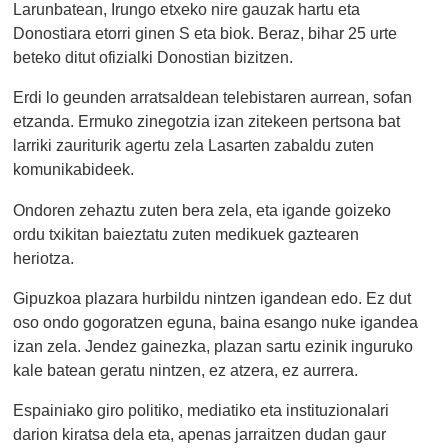
Larunbatean, Irungo etxeko nire gauzak hartu eta
Donostiara etorri ginen S eta biok. Beraz, bihar 25 urte
beteko ditut ofizialki Donostian bizitzen.
Erdi lo geunden arratsaldean telebistaren aurrean, sofan
etzanda. Ermuko zinegotzia izan zitekeen pertsona bat
larriki zauriturik agertu zela Lasarten zabaldu zuten
komunikabideek.
Ondoren zehaztu zuten bera zela, eta igande goizeko
ordu txikitan baieztatu zuten medikuek gaztearen
heriotza.
Gipuzkoa plazara hurbildu nintzen igandean edo. Ez dut
oso ondo gogoratzen eguna, baina esango nuke igandea
izan zela. Jendez gainezka, plazan sartu ezinik inguruko
kale batean geratu nintzen, ez atzera, ez aurrera.
Espainiako giro politiko, mediatiko eta instituzionalari
darion kiratsa dela eta, apenas jarraitzen dudan gaur