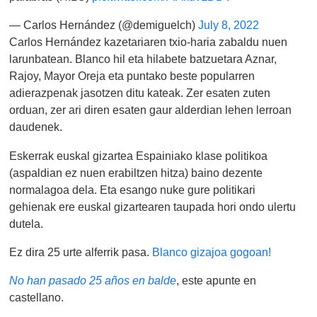
— Carlos Hernández (@demiguelch)
July 8, 2022
Carlos Hernández kazetariaren txio-haria zabaldu nuen
larunbatean. Blanco hil eta hilabete batzuetara Aznar,
Rajoy, Mayor Oreja eta puntako beste popularren
adierazpenak jasotzen ditu kateak. Zer esaten zuten
orduan, zer ari diren esaten gaur alderdian lehen lerroan
daudenek.
Eskerrak euskal gizartea Espainiako klase politikoa
(aspaldian ez nuen erabiltzen hitza) baino dezente
normalagoa dela. Eta esango nuke gure politikari
gehienak ere euskal gizartearen taupada hori ondo ulertu
dutela.
Ez dira 25 urte alferrik pasa.
Blanco gizajoa gogoan!
No han pasado 25 años en balde
, este apunte en
castellano.