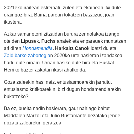
2021eko irailean estreinatu zuten eta ekainean itxi dute
oraingoz bira. Baina parean tokatzen bazaizue, joan
ikustera.
Azkar samar etorri zitzaidan burura zer nolakoa izango
ote den
Lipus
ek,
Fuchs
anaiek eta enparauek muntatzen
ari diren
Hondamendia
.
Harkaitz Cano
k idatzi du eta
Zaldibarko zabortegia
n 2020ko urte hasieran izandakoa
hartu dute oinarri. Urrian hasiko dute bira eta Euskal
Herriko bazter askotan ikusi ahalko da.
Goza zaleekin hasi naiz, entusiasmoarekin jarraitu,
entusiasmo kritikoarekin, bizi dugun hondamendiarekin
bukatzeko?
Ba ez, buelta nadin hasierara, gaur nahiago baitut
Maddalen Marzol eta Julio Bustamante bezalako jende
gozatu zalearekin geratzea.