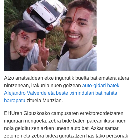
Atzo arratsaldean etxe ingurutik buelta bat ematera atera
nintzenean, irakurria nuen goizean
auto-gidari batek
Alejandro Valverde eta beste txirrindulari bat nahita
harrapatu
zituela Murtzian.
EHUren Gipuzkoako campusaren errektoreordetzaren
inguruan nengoela, zebra bide baten parean ikusi nuen
nola gelditu zen azken unean auto bat. Azkar samar
zetorren eta zebra bidea gurutzatzen hasitako pertsonak