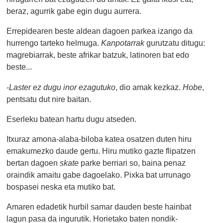
beraz, agurrik gabe egin dugu aurrera.
Errepidearen beste aldean dagoen parkea izango da
hurrengo tarteko helmuga.
Kanpotarrak
gurutzatu ditugu:
magrebiarrak, beste afrikar batzuk, latinoren bat edo
beste...
-
Laster ez dugu inor ezagutuko
, dio amak kezkaz.
Hobe
,
pentsatu dut nire baitan.
Eserleku batean hartu dugu atseden.
Itxuraz amona-alaba-biloba katea osatzen duten hiru
emakumezko daude gertu. Hiru mutiko gazte flipatzen
bertan dagoen
skate
parke berriari so, baina penaz
oraindik amaitu gabe dagoelako. Pixka bat urrunago
bospasei neska eta mutiko bat.
Amaren edadetik hurbil samar dauden beste hainbat
lagun pasa da ingurutik. Horietako baten nondik-