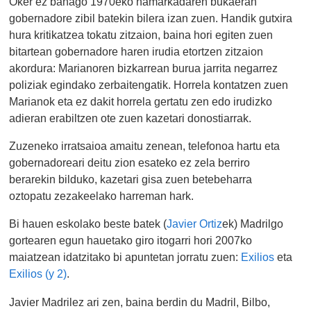
Oker ez banago 1970eko hamarkadaren bukaeran
gobernadore zibil batekin bilera izan zuen. Handik gutxira
hura kritikatzea tokatu zitzaion, baina hori egiten zuen
bitartean gobernadore haren irudia etortzen zitzaion
akordura: Marianoren bizkarrean burua jarrita negarrez
poliziak egindako zerbaitengatik. Horrela kontatzen zuen
Marianok eta ez dakit horrela gertatu zen edo irudizko
adieran erabiltzen ote zuen kazetari donostiarrak.
Zuzeneko irratsaioa amaitu zenean, telefonoa hartu eta
gobernadoreari deitu zion esateko ez zela berriro
berarekin bilduko, kazetari gisa zuen betebeharra
oztopatu zezakeelako harreman hark.
Bi hauen eskolako beste batek (
Javier Ortiz
ek) Madrilgo
gortearen egun hauetako giro itogarri hori 2007ko
maiatzean idatzitako bi apuntetan jorratu zuen:
Exilios
eta
Exilios (y 2)
.
Javier Madrilez ari zen, baina berdin du Madril, Bilbo,