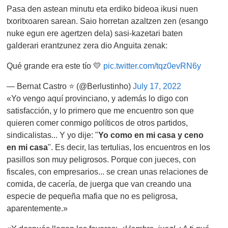
Pasa den astean minutu eta erdiko bideoa ikusi nuen
txoritxoaren sarean. Saio horretan azaltzen zen (esango
nuke egun ere agertzen dela) sasi-kazetari baten
galderari erantzunez zera dio Anguita zenak:
Qué grande era este tío 💛
pic.twitter.com/tqz0evRN6y
— Bernat Castro ⭐ (@Berlustinho)
July 17, 2022
«Yo vengo aquí provinciano, y además lo digo con
satisfacción, y lo primero que me encuentro son que
quieren comer conmigo políticos de otros partidos,
sindicalistas... Y yo dije: "
Yo como en mi casa y ceno
en mi casa
". Es decir, las tertulias, los encuentros en los
pasillos son muy peligrosos. Porque con jueces, con
fiscales, con empresarios... se crean unas relaciones de
comida, de cacería, de juerga que van creando una
especie de pequeña mafia que no es peligrosa,
aparentemente.»