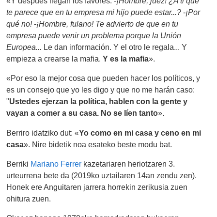
«Y después llegan los favores:
-¡Hombre, juez! ¿A ti qué
te parece que en tu empresa mi hijo puede estar...?
-
¡Por
qué no!
-
¡Hombre, fulano! Te advierto de que en tu
empresa puede venir un problema porque la Unión
Europea...
Le dan información. Y el otro le regala... Y
empieza a crearse la mafia.
Y es la mafia
».
«Por eso la mejor cosa que pueden hacer los políticos, y
es un consejo que yo les digo y que no me harán caso:
"
Ustedes ejerzan la política, hablen con la gente y
vayan a comer a su casa. No se líen tanto
».
Berriro idatziko dut: «
Yo como en mi casa y ceno en mi
casa
». Nire bidetik noa esateko beste modu bat.
Berriki
Mariano Ferrer
kazetariaren heriotzaren 3.
urteurrena bete da (2019ko uztailaren 14an zendu zen).
Honek ere Anguitaren jarrera horrekin zerikusia zuen
ohitura zuen.