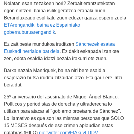
Nolatan esan zezakeen hori? Zerbait erantzutekotan
egon nintzen, baina isilik geratzea erabaki nuen.
Beranduxeago esplikatu zuen edozer gauza espero zuela
ETArengandik, baina ez Espainiako
gobernuburuarengandik
.
Ez zait beste mundukoa iruditzen
Sánchezek esatea
Euskadi herrialde bat dela
. Ez dakit eskapada izan ote
zen, edota esaldia idatzi bezala irakurri ote zuen.
Barka nazala Manriquek, baina niri bere esaldia
esajerazio hutsa iruditu zitzaidan atzo. Eta gaur ere iritzi
bera dut.
25º aniversario del asesinato de Miguel Ángel Blanco.
Políticos y periodistas de derecha y ultraderecha lo
utilizan para atacar al "gobierno proetarra de Sánchez".
Lo llamativo es que son las mismas personas que SOLO
15 MESES después de ese crimen aplaudían estas
palabras (HILO)
pic.twitter.com/FfAkuvLDDV