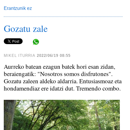
Erantzunik ez
Gozatu zale
Share in WhatsApp
MIKEL ITURRIA
2022/06/19 08:55
Aurreko batean ezagun batek hori esan zidan,
beraiengatik: "Nosotros somos disfrutones".
Gozatu zaleen aldeko aldarria. Entusiasmoaz eta
hondamendiaz ere idatzi dut. Tremendo combo.