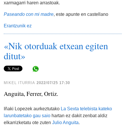
xarmagarri haren arrastoak.
Paseando con mi madre
, este apunte en castellano
Erantzunik ez
«Nik otorduak etxean egiten
ditut»
Share in WhatsApp
MIKEL ITURRIA
2022/07/25 17:30
Anguita, Ferrer, Ortiz.
Iñaki Lopezek aurkeztutako
La Sexta telebista kateko
larunbatetako gau saio
hartan ez dakit zenbat aldiz
elkarrizketatu ote zuten
Julio Anguita
.