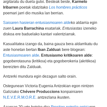
argitaratu du duela gutxi. Besteak beste,
Karmelo
Iribarren
poetak idatzitako
Los hombres prácticos
poemari jarri dio musika lan berrian.
Saioaren hasieran entusiasmoaren alde
ko aldarria egin
zuen
Laura Barrachina
esatariak.
Entusiastas
izeneko
diskoa ere baduelako kantari valentziarrak.
Kasualitatea izango da, baina gauza bera aldarrikatu du
aste honetan bertan
Iban Zaldua
k bere blogean:
Entusiasmoaren alde
.
Entusiasmo kritikoaren alde
:
gogoberotasuna (kritikoa) eta gogoberokeria (akritikoa)
bereizten ditu Zalduak.
Antzerki mundura egin dezagun salto orain.
Ostegunean Victoria Eugenia Antzokian egon nintzen
Galiziako
Chévere Produccions
konpainiaren
N.E.V.E.R.M.O.R.E.
antzezlana ikusten.
Azaroan 20 urte beteko dira
Prestige petrolio ontzia
ren