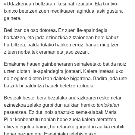
«Udazkenean beltzaran ikusi nahi zaitut». Eta txintxo-
txintxo betetzen zuen medikuaren agindua, aski gustura
gainera.
Beti izan da oso dotorea. Ez zuen ile-apaindegia
barkatzen, eta jada ezinezkoa zitzaionean bere kabuz
hurbiltzea, baldartutako hanken erruz, hariak mugitzen
zituen norbaitek eraman eta jaso zezan.
Emakume hauen gainbeheraren seinaleetako bat da noiz
uzten dioten ile-apaindegira joateari. Kalera irteteari uko
noiz egiten dioten izan daiteke bigarrena. Badira jada urte
batzuk bi baldintza hauek betetzen zituela.
Besteak beste, bera bezalako andrazkoaren eskemetan
ezinezkoa zelako gurpildun aulkian herriko
tontokalen
paseatzea. Ez dut inoiz ahaztuko seme-alabak Maria
Pilar konbentzitu nahian hobe zuela kalera ateratzea
etxean egotea baino, horretarako gurpildun aulkia erabili
behar bazuen ere. Espainiako telebistetako