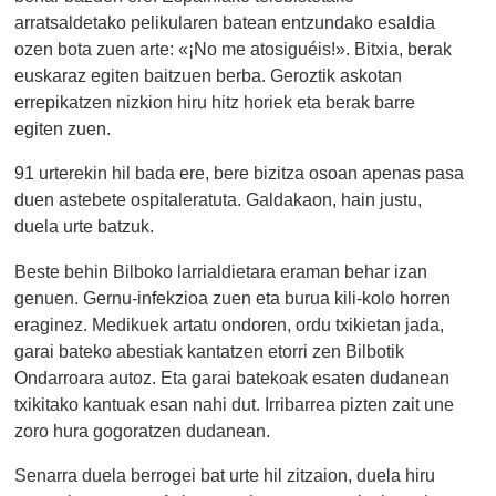
arratsaldetako pelikularen batean entzundako esaldia
ozen bota zuen arte: «¡No me atosiguéis!». Bitxia, berak
euskaraz egiten baitzuen berba. Geroztik askotan
errepikatzen nizkion hiru hitz horiek eta berak barre
egiten zuen.
91 urterekin hil bada ere, bere bizitza osoan apenas pasa
duen astebete ospitaleratuta. Galdakaon, hain justu,
duela urte batzuk.
Beste behin Bilboko larrialdietara eraman behar izan
genuen. Gernu-infekzioa zuen eta burua kili-kolo horren
eraginez. Medikuek artatu ondoren, ordu txikietan jada,
garai bateko abestiak kantatzen etorri zen Bilbotik
Ondarroara autoz. Eta garai batekoak esaten dudanean
txikitako kantuak esan nahi dut. Irribarrea pizten zait une
zoro hura gogoratzen dudanean.
Senarra duela berrogei bat urte hil zitzaion, duela hiru