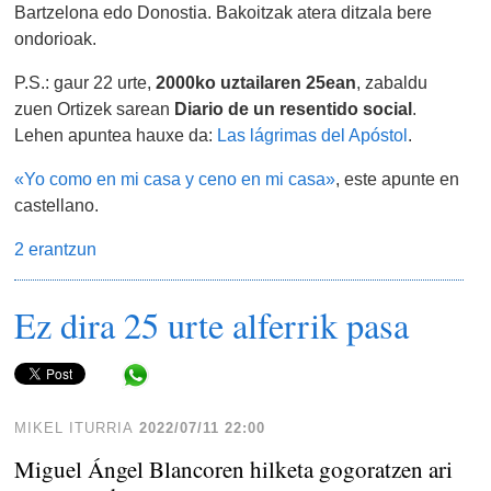
Bartzelona edo Donostia. Bakoitzak atera ditzala bere
ondorioak.
P.S.: gaur 22 urte,
2000ko uztailaren 25ean
, zabaldu
zuen Ortizek sarean
Diario de un resentido social
.
Lehen apuntea hauxe da:
Las lágrimas del Apóstol
.
«Yo como en mi casa y ceno en mi casa»
, este apunte en
castellano.
2 erantzun
Ez dira 25 urte alferrik pasa
Share in WhatsApp
MIKEL ITURRIA
2022/07/11 22:00
Miguel Ángel Blancoren hilketa gogoratzen ari