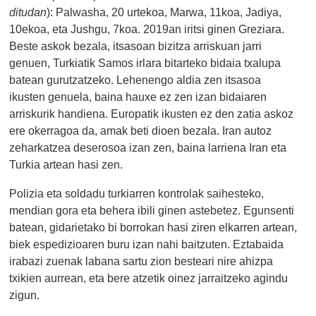
ditudan
): Palwasha, 20 urtekoa, Marwa, 11koa, Jadiya,
10ekoa, eta Jushgu, 7koa. 2019an iritsi ginen Greziara.
Beste askok bezala, itsasoan bizitza arriskuan jarri
genuen, Turkiatik Samos irlara bitarteko bidaia txalupa
batean gurutzatzeko. Lehenengo aldia zen itsasoa
ikusten genuela, baina hauxe ez zen izan bidaiaren
arriskurik handiena. Europatik ikusten ez den zatia askoz
ere okerragoa da, amak beti dioen bezala. Iran autoz
zeharkatzea deserosoa izan zen, baina larriena Iran eta
Turkia artean hasi zen.
Polizia eta soldadu turkiarren kontrolak saihesteko,
mendian gora eta behera ibili ginen astebetez. Egunsenti
batean, gidarietako bi borrokan hasi ziren elkarren artean,
biek espedizioaren buru izan nahi baitzuten. Eztabaida
irabazi zuenak labana sartu zion besteari nire ahizpa
txikien aurrean, eta bere atzetik oinez jarraitzeko agindu
zigun.