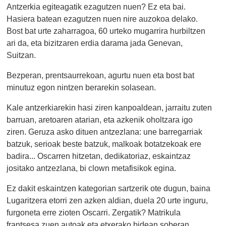
Antzerkia egiteagatik ezagutzen nuen? Ez eta bai.
Hasiera batean ezagutzen nuen nire auzokoa delako.
Bost bat urte zaharragoa, 60 urteko mugarrira hurbiltzen
ari da, eta bizitzaren erdia darama jada Genevan,
Suitzan.
Bezperan, prentsaurrekoan, agurtu nuen eta bost bat
minutuz egon nintzen berarekin solasean.
Kale antzerkiarekin hasi ziren kanpoaldean, jarraitu zuten
barruan, aretoaren atarian, eta azkenik oholtzara igo
ziren. Geruza asko dituen antzezlana: une barregarriak
batzuk, serioak beste batzuk, malkoak botatzekoak ere
badira... Oscarren hitzetan, dedikatoriaz, eskaintzaz
jositako antzezlana, bi clown metafisikok egina.
Ez dakit eskaintzen kategorian sartzerik ote dugun, baina
Lugaritzera etorri zen azken aldian, duela 20 urte inguru,
furgoneta erre zioten Oscarri. Zergatik? Matrikula
frantsesa zuen autoak eta etxerako bidean soberan