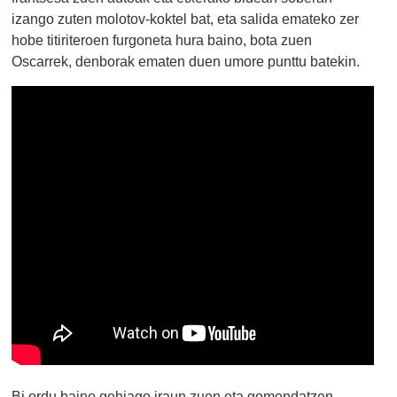
izango zuten molotov-koktel bat, eta salida emateko zer
hobe titiriteroen furgoneta hura baino, bota zuen
Oscarrek, denborak ematen duen umore punttu batekin.
Bi ordu baino gehiago iraun zuen eta gomendatzen