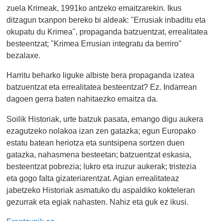
zuela Krimeak, 1991ko antzeko emaitzarekin. Ikus
ditzagun txanpon bereko bi aldeak: "Errusiak inbaditu eta
okupatu du Krimea", propaganda batzuentzat, errealitatea
besteentzat; "Krimea Errusian integratu da berriro"
bezalaxe.
Harritu beharko liguke albiste bera propaganda izatea
batzuentzat eta errealitatea besteentzat? Ez. Indarrean
dagoen gerra baten nahitaezko emaitza da.
Soilik Historiak, urte batzuk pasata, emango digu aukera
ezagutzeko nolakoa izan zen gatazka; egun Europako
estatu batean heriotza eta suntsipena sortzen duen
gatazka, nahasmena besteetan; batzuentzat eskasia,
besteentzat pobrezia; lukro eta iruzur aukerak; tristezia
eta gogo falta gizateriarentzat. Agian errealitateaz
jabetzeko Historiak asmatuko du aspaldiko kokteleran
gezurrak eta egiak nahasten. Nahiz eta guk ez ikusi.