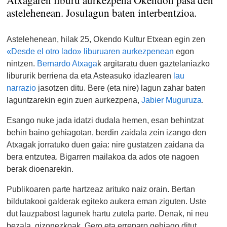
Atxagaren liburu aurkezpena Okendon pasa den
astelehenean. Josulagun baten interbentzioa.
Astelehenean, hilak 25, Okendo Kultur Etxean egin zen
«Desde el otro lado» liburuaren aurkezpenean
egon
nintzen.
Bernardo Atxaga
k argitaratu duen gaztelaniazko
libururik berriena da eta Asteasuko idazlearen
lau
narrazio
jasotzen ditu. Bere (eta nire) lagun zahar baten
laguntzarekin egin zuen aurkezpena,
Jabier Muguruza
.
Esango nuke jada idatzi dudala hemen, esan behintzat
behin baino gehiagotan, berdin zaidala zein izango den
Atxagak jorratuko duen gaia: nire gustatzen zaidana da
bera entzutea. Bigarren mailakoa da ados ote nagoen
berak dioenarekin.
Publikoaren parte hartzeaz arituko naiz orain. Bertan
bildutakooi galderak egiteko aukera eman ziguten. Uste
dut lauzpabost lagunek hartu zutela parte. Denak, ni neu
bezala, gizonezkoak. Gero eta erreparo gehiago ditut