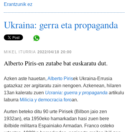
Erantzunik ez
Ukraina: gerra eta propaganda
Share in WhatsApp
MIKEL ITURRIA
2022/04/18 20:00
Alberto Piris-en zutabe bat euskaratu dut.
Azken aste hauetan,
Alberto Piris
ek Ukraina-Errusia
gatazkaz zer argitaratu zain nengoen. Azkenean, hilaren
13an kaleratu zuen
Ucrania: guerra y propaganda
artikulu
laburra
Milicia y democracia foro
an.
Aurten beteko ditu 90 urte Pirisek (Bilbon jaio zen
1932an), eta 1950eko hamarkadan hasi zuen bere
ibilbide militarra Espainiako Armadan. Franco osteko