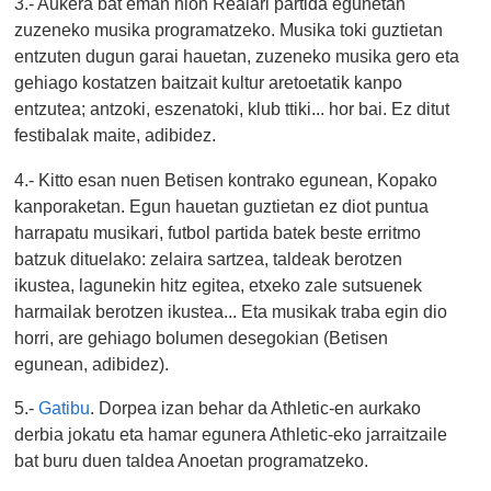
3.- Aukera bat eman nion Realari partida egunetan
zuzeneko musika programatzeko. Musika toki guztietan
entzuten dugun garai hauetan, zuzeneko musika gero eta
gehiago kostatzen baitzait kultur aretoetatik kanpo
entzutea; antzoki, eszenatoki, klub ttiki... hor bai. Ez ditut
festibalak maite, adibidez.
4.- Kitto esan nuen Betisen kontrako egunean, Kopako
kanporaketan. Egun hauetan guztietan ez diot puntua
harrapatu musikari, futbol partida batek beste erritmo
batzuk dituelako: zelaira sartzea, taldeak berotzen
ikustea, lagunekin hitz egitea, etxeko zale sutsuenek
harmailak berotzen ikustea... Eta musikak traba egin dio
horri, are gehiago bolumen desegokian (Betisen
egunean, adibidez).
5.-
Gatibu
. Dorpea izan behar da Athletic-en aurkako
derbia jokatu eta hamar egunera Athletic-eko jarraitzaile
bat buru duen taldea Anoetan programatzeko.