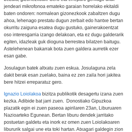
jendeari mikrofonoa emateko garaian horrelako ekitaldi
baten ondoren: normalean gizonezkook zabaltzen dugu
ahoa, lehenago prestatu dugun zerbait edo hantxe bertan
okurritu zaiguna esatea dugu gustuko, gainerakoentzat
oso interesgarria izango delakoan, eta ez dugu galderarik
egiten, idazleak guk dioguna berrestea bilatzen baitugu.
Astelehenean bakarrak bota zuen galdera aurretik ezer
esan gabe.
Josulagun batek altxatu zuen eskua. Josulaguna zela
dakit berak esan zuelako, baina ez zen zaila hori jakitea
bere hitzei erreparatuz gero.
Ignazio Loiolakoa
bizitza publikotik desagertu izana zuen
kezka. Adibide bat jarri zuen. Donostiako Gipuzkoa
plazatik egin ei zuen paseoa apirilaren 23an, Liburuaren
Nazioarteko Egunean. Bertan liburu dendek jarritako
postuetan galdetu eta inork ez omen zuen Loiolakoaren
libururik salgai une eta toki hartan. Atxagari galdegin zion