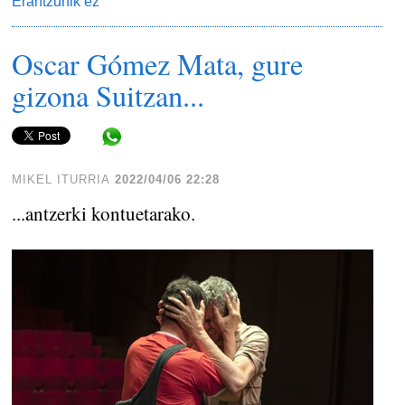
Erantzunik ez
Oscar Gómez Mata, gure
gizona Suitzan...
Share in WhatsApp
MIKEL ITURRIA
2022/04/06 22:28
...antzerki kontuetarako.