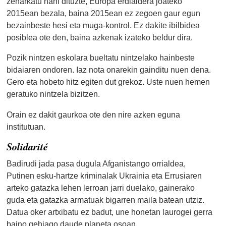
zeharkatu nahi dituzte, Europa erdialdera joateko
2015ean bezala, baina 2015ean ez zegoen gaur egun
bezainbeste hesi eta muga-kontrol. Ez dakite ibilbidea
posiblea ote den, baina azkenak izateko beldur dira.
Pozik nintzen eskolara bueltatu nintzelako hainbeste
bidaiaren ondoren. Iaz nota onarekin gainditu nuen dena.
Gero eta hobeto hitz egiten dut grekoz. Uste nuen hemen
geratuko nintzela bizitzen.
Orain ez dakit gaurkoa ote den nire azken eguna
institutuan.
Solidarité
Badirudi jada pasa dugula Afganistango orrialdea,
Putinen esku-hartze kriminalak Ukrainia eta Errusiaren
arteko gatazka lehen lerroan jarri duelako, gainerako
guda eta gatazka armatuak bigarren maila batean utziz.
Datua oker artxibatu ez badut, une honetan laurogei gerra
baino gehiago daude planeta osoan.