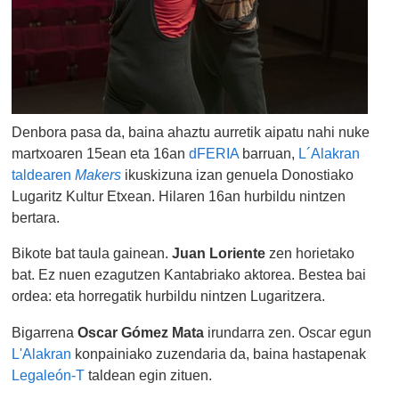
Denbora pasa da, baina ahaztu aurretik aipatu nahi nuke
martxoaren 15ean eta 16an
dFERIA
barruan,
L´Alakran
taldearen
Makers
ikuskizuna izan genuela Donostiako
Lugaritz Kultur Etxean. Hilaren 16an hurbildu nintzen
bertara.
Bikote bat taula gainean.
Juan Loriente
zen horietako
bat. Ez nuen ezagutzen Kantabriako aktorea. Bestea bai
ordea: eta horregatik hurbildu nintzen Lugaritzera.
Bigarrena
Oscar Gómez Mata
irundarra zen. Oscar egun
L'Alakran
konpainiako zuzendaria da, baina hastapenak
Legaleón-T
taldean egin zituen.