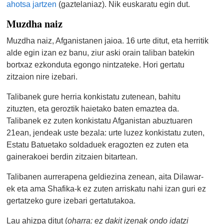
ahotsa jartzen
(gaztelaniaz). Nik euskaratu egin dut.
Muzdha naiz
Muzdha naiz, Afganistanen jaioa. 16 urte ditut, eta herritik
alde egin izan ez banu, ziur aski orain taliban batekin
bortxaz ezkonduta egongo nintzateke. Hori gertatu
zitzaion nire izebari.
Talibanek gure herria konkistatu zutenean, bahitu
zituzten, eta geroztik haietako baten emaztea da.
Talibanek ez zuten konkistatu Afganistan abuztuaren
21ean, jendeak uste bezala: urte luzez konkistatu zuten,
Estatu Batuetako soldaduek eragozten ez zuten eta
gainerakoei berdin zitzaien bitartean.
Talibanen aurrerapena geldiezina zenean, aita Dilawar-
ek eta ama Shafika-k ez zuten arriskatu nahi izan guri ez
gertatzeko gure izebari gertatutakoa.
Lau ahizpa ditut (
oharra: ez dakit izenak ondo idatzi