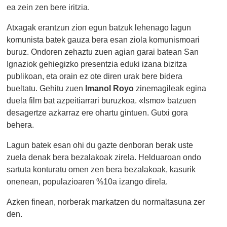
ea zein zen bere iritzia.
Atxagak erantzun zion egun batzuk lehenago lagun
komunista batek gauza bera esan ziola komunismoari
buruz. Ondoren zehaztu zuen agian garai batean San
Ignaziok gehiegizko presentzia eduki izana bizitza
publikoan, eta orain ez ote diren urak bere bidera
bueltatu. Gehitu zuen
Imanol Royo
zinemagileak egina
duela film bat azpeitiarrari buruzkoa. «Ismo» batzuen
desagertze azkarraz ere ohartu gintuen. Gutxi gora
behera.
Lagun batek esan ohi du gazte denboran berak uste
zuela denak bera bezalakoak zirela. Helduaroan ondo
sartuta konturatu omen zen bera bezalakoak, kasurik
onenean, populazioaren %10a izango direla.
Azken finean, norberak markatzen du normaltasuna zer
den.