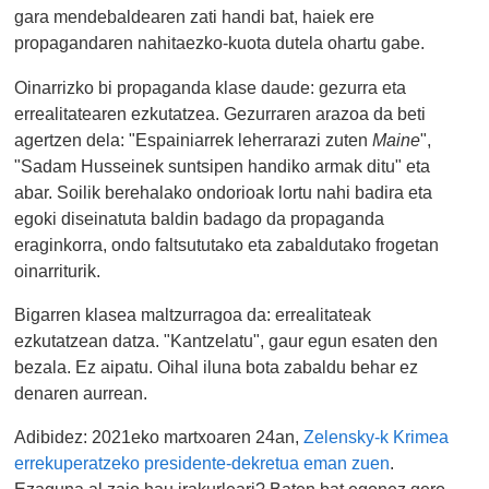
gara mendebaldearen zati handi bat, haiek ere
propagandaren nahitaezko-kuota dutela ohartu gabe.
Oinarrizko bi propaganda klase daude: gezurra eta
errealitatearen ezkutatzea. Gezurraren arazoa da beti
agertzen dela: "Espainiarrek leherrarazi zuten
Maine
",
"Sadam Husseinek suntsipen handiko armak ditu" eta
abar. Soilik berehalako ondorioak lortu nahi badira eta
egoki diseinatuta baldin badago da propaganda
eraginkorra, ondo faltsututako eta zabaldutako frogetan
oinarriturik.
Bigarren klasea maltzurragoa da: errealitateak
ezkutatzean datza. "Kantzelatu", gaur egun esaten den
bezala. Ez aipatu. Oihal iluna bota zabaldu behar ez
denaren aurrean.
Adibidez: 2021eko martxoaren 24an,
Zelensky-k Krimea
errekuperatzeko presidente-dekretua eman zuen
.
Ezaguna al zaio hau irakurleari? Baten bat egonez gero,