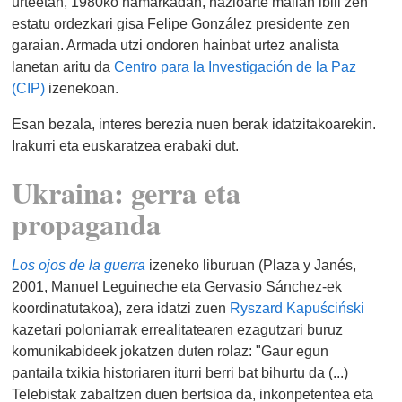
urteetan, 1980ko hamarkadan, nazioarte mailan ibili zen
estatu ordezkari gisa Felipe González presidente zen
garaian. Armada utzi ondoren hainbat urtez analista
lanetan aritu da
Centro para la Investigación de la Paz
(CIP)
izenekoan.
Esan bezala, interes berezia nuen berak idatzitakoarekin.
Irakurri eta euskaratzea erabaki dut.
Ukraina: gerra eta
propaganda
Los ojos de la guerra
izeneko liburuan (Plaza y Janés,
2001, Manuel Leguineche eta Gervasio Sánchez-ek
koordinatutakoa), zera idatzi zuen
Ryszard Kapuściński
kazetari poloniarrak errealitatearen ezagutzari buruz
komunikabideek jokatzen duten rolaz: "Gaur egun
pantaila txikia historiaren iturri berri bat bihurtu da (...)
Telebistak zabaltzen duen bertsioa da, inkonpetentea eta