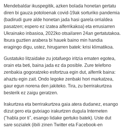
Mendebaldar ikuspegitik, azken bolada honetan gertatu
diren bi gauza potoloenak covid-19ak sorturiko pandemia
(badirudi gure alde honetan jada hasi garela orrialdea
pasatzen; espero ez izatea alferrikakoa) eta errusiarren
Ukrainako inbasioa, 2022ko otsailaren 24an gertatutakoa.
Itxura guztien arabera bi hauek baino min handia
eragingo digu, ustez, hirugarren batek: krisi klimatikoa.
Gustatuko litzaidake zu jotafuego iritzia ematen egotea,
orain eta beti, baina jada ez da posible. Zure telefono
zenbakia gogoratzeko esfortzua egin dut, alferrik baina:
ahaztu egin zait. Ondo legoke zenbaki hori markatzea,
gaur egun norena den jakiteko. Tira, zu berrirakurtzea
besterik ez zaigu geratzen.
Irakurtzea eta berrirakurtzea gaia atera dudanez, esango
dizut gero eta gutxiago irakurtzen dugula Interneten
("habla por ti", esango lidake gertuko batek). Uste dut
sare sozialek (ibili zinen Twitter eta Facebook-en