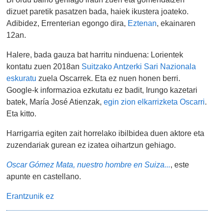
dizuet paretik pasatzen bada, haiek ikustera joateko.
Adibidez, Errenterian egongo dira,
Eztenan
, ekainaren
12an.
Halere, bada gauza bat harritu ninduena: Lorientek
kontatu zuen 2018an
Suitzako Antzerki Sari Nazionala
eskuratu
zuela
Oscarrek. Eta ez nuen honen berri.
Google-k informazioa ezkutatu ez badit, Irungo kazetari
batek, María José Atienzak,
egin zion elkarrizketa Oscarri
.
Eta kitto.
Harrigarria egiten zait horrelako ibilbidea duen aktore eta
zuzendariak gurean ez izatea oihartzun gehiago.
Oscar Gómez Mata, nuestro hombre en Suiza...
, este
apunte en castellano.
Erantzunik ez