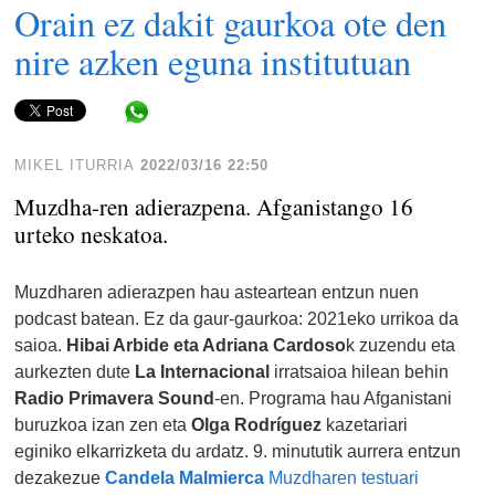
Orain ez dakit gaurkoa ote den
nire azken eguna institutuan
Share in WhatsApp
MIKEL ITURRIA
2022/03/16 22:50
Muzdha-ren adierazpena. Afganistango 16
urteko neskatoa.
Muzdharen adierazpen hau asteartean entzun nuen
podcast batean. Ez da gaur-gaurkoa: 2021eko urrikoa da
saioa.
Hibai Arbide eta Adriana Cardoso
k zuzendu eta
aurkezten dute
La Internacional
irratsaioa hilean behin
Radio Primavera Sound
-en. Programa hau Afganistani
buruzkoa izan zen eta
Olga Rodríguez
kazetariari
eginiko elkarrizketa du ardatz. 9. minututik aurrera entzun
dezakezue
Candela Malmierca
Muzdharen testuari