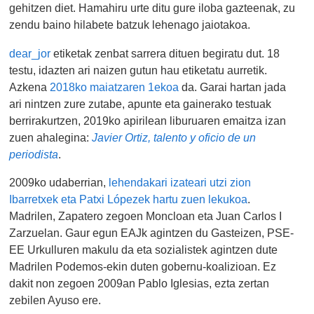
gehitzen diet. Hamahiru urte ditu gure iloba gazteenak, zu
zendu baino hilabete batzuk lehenago jaiotakoa.
dear_jor
etiketak zenbat sarrera dituen begiratu dut. 18
testu, idazten ari naizen gutun hau etiketatu aurretik.
Azkena
2018ko maiatzaren 1ekoa
da. Garai hartan jada
ari nintzen zure zutabe, apunte eta gainerako testuak
berrirakurtzen, 2019ko apirilean liburuaren emaitza izan
zuen ahalegina:
Javier Ortiz, talento y oficio de un
periodista
.
2009ko udaberrian,
lehendakari izateari utzi zion
Ibarretxek eta Patxi Lópezek hartu zuen lekukoa
.
Madrilen, Zapatero zegoen Moncloan eta Juan Carlos I
Zarzuelan. Gaur egun EAJk agintzen du Gasteizen, PSE-
EE Urkulluren makulu da eta sozialistek agintzen dute
Madrilen Podemos-ekin duten gobernu-koalizioan. Ez
dakit non zegoen 2009an Pablo Iglesias, ezta zertan
zebilen Ayuso ere.