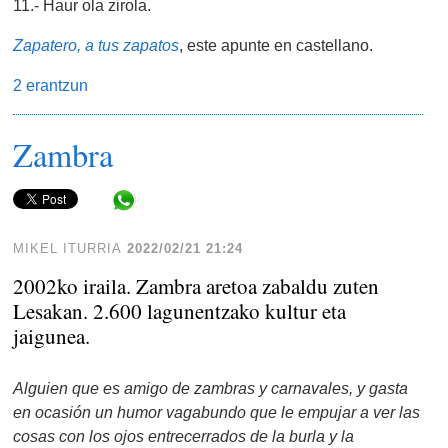
11.- Haur ola zirola.
Zapatero, a tus zapatos
, este apunte en castellano.
2 erantzun
Zambra
Share in WhatsApp
MIKEL ITURRIA
2022/02/21 21:24
2002ko iraila. Zambra aretoa zabaldu zuten
Lesakan. 2.600 lagunentzako kultur eta
jaigunea.
Alguien que es amigo de zambras y carnavales, y gasta
en ocasión un humor vagabundo que le empujar a ver las
cosas con los ojos entrecerrados de la burla y la