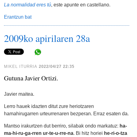
La normalidad eres tú
, este apunte en castellano.
Erantzun bat
2009ko apirilaren 28a
Share in WhatsApp
MIKEL ITURRIA
2022/04/27 22:35
Gutuna Javier Ortizi.
Javier maitea.
Lerro hauek idazten ditut zure heriotzaren
hamahirugarren urteurrenaren bezperan. Erraz esaten da.
Mantso irakurtzen dut berriro, silabak ondo markatuz:
ha-
ma-hi-ru-ga-rren ur-te-u-rre-na
. Bi hitz horiei
he-ri-o-tza