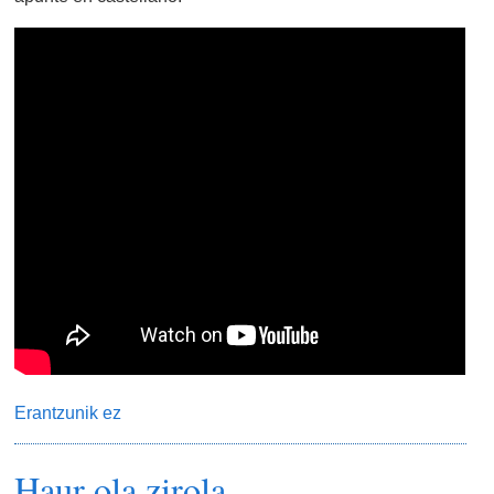
Erantzunik ez
Haur ola zirola