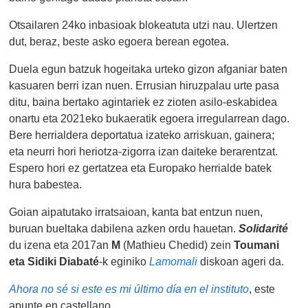
Otsailaren 24ko inbasioak blokeatuta utzi nau. Ulertzen
dut, beraz, beste asko egoera berean egotea.
Duela egun batzuk hogeitaka urteko gizon afganiar baten
kasuaren berri izan nuen. Errusian hiruzpalau urte pasa
ditu, baina bertako agintariek ez zioten asilo-eskabidea
onartu eta 2021eko bukaeratik egoera irregularrean dago.
Bere herrialdera deportatua izateko arriskuan, gainera;
eta neurri hori heriotza-zigorra izan daiteke berarentzat.
Espero hori ez gertatzea eta Europako herrialde batek
hura babestea.
Goian aipatutako irratsaioan, kanta bat entzun nuen,
buruan bueltaka dabilena azken ordu hauetan.
Solidarité
du izena eta 2017an
M
(Mathieu Chedid) zein
Toumani
eta Sidiki Diabaté
-k eginiko
Lamomali
diskoan ageri da.
Ahora no sé si este es mi último día en el instituto
, este
apunte en castellano.