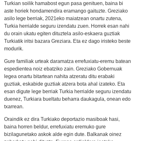
Turkian soilik hamabost egun pasa genituen, baina bi
aste horiek hondamendira eramango gaituzte. Greziako
asilo lege berriak, 2021eko maiatzean onartu zutena,
Turkia herrialde seguru izendatu zuen. Horrek esan nahi
du orain ukatu egiten dituztela asilo-eskaera guztiak
Turkiatik iritsi bazara Greziara. Eta ez dago iristeko beste
modurik.
Gure familiak urteak daramatza errefuxiatu-eremu batean
espedientea noiz ebatziko zain. Greziako Gobernuak
legea onartu bitartean nahita atzeratu ditu erabaki
guztiak, eskabide guztiak atzera bota ahal izateko. Eta
esan digute lege berriak Turkia herrialde seguru izendatu
duenez, Turkiara bueltatu beharra daukagula, onean edo
txarrean.
Oraindik ez dira Turkiako deportazio masiboak hasi,
baina horren beldur, errefuxiatu eremuko gure
bizilagunetako askok alde egin dute. Balkanak oinez