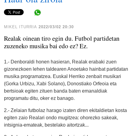
Share in WhatsApp
MIKEL ITURRIA
2022/03/02 20:30
Realak oinean tiro egin du. Futbol partidetan
zuzeneko musika bai edo ez? Ez.
1.- Denboraldi honen hasieran, Realak erabaki zuen
gizonezkoen lehen taldearen Anoetako hainbat partidatan
musika programatzea. Euskal Herriko zenbait musikari
(Gorka Urbizu, Xabi Solano), Donostiako Orfeoia eta
bertsioak egiten zituen banda baten emanaldiak
programatu ditu, oker ez banago.
2.- Zelaian futbolaz harago izaten diren ekitaldietan kosta
egiten zaio Realari ondo mugitzea: ohorezko sakeak,
intsignia-emateak, bestelako aitortzak...