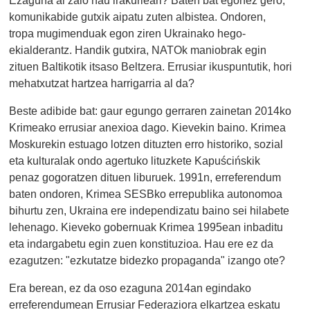
komunikabide gutxik aipatu zuten albistea. Ondoren,
tropa mugimenduak egon ziren Ukrainako hego-
ekialderantz. Handik gutxira, NATOk maniobrak egin
zituen Baltikotik itsaso Beltzera. Errusiar ikuspuntutik, hori
mehatxutzat hartzea harrigarria al da?
Beste adibide bat: gaur egungo gerraren zainetan 2014ko
Krimeako errusiar anexioa dago.
Kievekin baino. Krimea
Moskurekin estuago lotzen dituzten erro historiko, sozial
eta kulturalak ondo agertuko lituzkete Kapuścińskik
penaz gogoratzen dituen liburuek. 1991n, erreferendum
baten ondoren, Krimea SESBko errepublika autonomoa
bihurtu zen, Ukraina ere independizatu baino sei hilabete
lehenago. Kieveko gobernuak Krimea 1995ean inbaditu
eta indargabetu egin zuen konstituzioa. Hau ere ez da
ezagutzen: "ezkutatze bidezko propaganda" izango ote?
Era berean, ez da oso ezaguna 2014an egindako
erreferendumean Errusiar Federaziora elkartzea eskatu