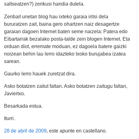
saltseatzen?) zerikusi handia dutela.
Zenbait unetan blog hau ixteko garaia iritsi dela
bururatzen zait, baina gero ohartzen naiz desagertze
garaian dagoen Internet baten seme naizela: Patera edo
Eibartarrak bezalako posta-talde zein blogen Internet. Eta
orduan diot, erremate moduan, ez dagoela batere gaizki
noizean behin lau lerro idazteko txoko burujabea izatea
sarean.
Gaurko lerro hauek zuretzat dira.
Asko botatzen zaitut faltan. Asko botatzen zaitugu faltan,
Javiertxo.
Besarkada estua.
Iturri.
28 de abril de 2009
, este apunte en castellano.