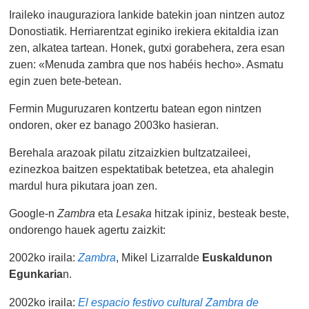
Iraileko inauguraziora lankide batekin joan nintzen autoz
Donostiatik. Herriarentzat eginiko irekiera ekitaldia izan
zen, alkatea tartean. Honek, gutxi gorabehera, zera esan
zuen: «Menuda zambra que nos habéis hecho». Asmatu
egin zuen bete-betean.
Fermin Muguruzaren kontzertu batean egon nintzen
ondoren, oker ez banago 2003ko hasieran.
Berehala arazoak pilatu zitzaizkien bultzatzaileei,
ezinezkoa baitzen espektatibak betetzea, eta ahalegin
mardul hura pikutara joan zen.
Google-n
Zambra
eta
Lesaka
hitzak ipiniz, besteak beste,
ondorengo hauek agertu zaizkit:
2002ko iraila:
Zambra
, Mikel Lizarralde
Euskaldunon
Egunkaria
n.
2002ko iraila:
El espacio festivo cultural Zambra de