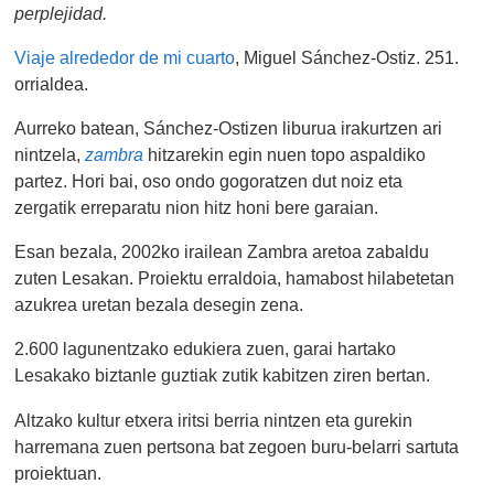
perplejidad.
Viaje alrededor de mi cuarto
, Miguel Sánchez-Ostiz. 251.
orrialdea.
Aurreko batean, Sánchez-Ostizen liburua irakurtzen ari
nintzela,
zambra
hitzarekin egin nuen topo aspaldiko
partez. Hori bai, oso ondo gogoratzen dut noiz eta
zergatik erreparatu nion hitz honi bere garaian.
Esan bezala, 2002ko irailean Zambra aretoa zabaldu
zuten Lesakan. Proiektu erraldoia, hamabost hilabetetan
azukrea uretan bezala desegin zena.
2.600 lagunentzako edukiera zuen, garai hartako
Lesakako biztanle guztiak zutik kabitzen ziren bertan.
Altzako kultur etxera iritsi berria nintzen eta gurekin
harremana zuen pertsona bat zegoen buru-belarri sartuta
proiektuan.