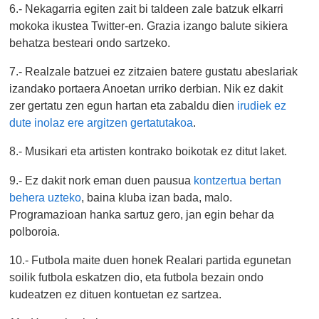
6.- Nekagarria egiten zait bi taldeen zale batzuk elkarri
mokoka ikustea Twitter-en. Grazia izango balute sikiera
behatza besteari ondo sartzeko.
7.- Realzale batzuei ez zitzaien batere gustatu abeslariak
izandako portaera Anoetan urriko derbian. Nik ez dakit
zer gertatu zen egun hartan eta zabaldu dien
irudiek ez
dute inolaz ere argitzen gertatutakoa
.
8.- Musikari eta artisten kontrako boikotak ez ditut laket.
9.- Ez dakit nork eman duen pausua
kontzertua bertan
behera uzteko
, baina kluba izan bada, malo.
Programazioan hanka sartuz gero, jan egin behar da
polboroia.
10.- Futbola maite duen honek Realari partida egunetan
soilik futbola eskatzen dio, eta futbola bezain ondo
kudeatzen ez dituen kontuetan ez sartzea.