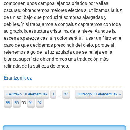
componen unos campos lejanos orlados por vallas
oscuras, obtendremos mejores efectos si utilizamos la luz
de un sol bajo que producirá sombras alargadas y
débiles. Y si trabajamos a contraluz captaremos con toda
su gracia la estructura cristalina de la nieve. Aunque la
escena aparezca casi sin color será útil usar un filtro en el
caso de que decidamos prescindir del cielo, porque si
retenemos algo de la luz azulada que se refleja en la
blanca superficie obtendremos una traducción más
refinada de la sutileza de tonos.
Erantzunik ez
« Aurreko 10 elementuak
1
...
87
Hurrengo 10 elementuak »
88
89
90
91
92