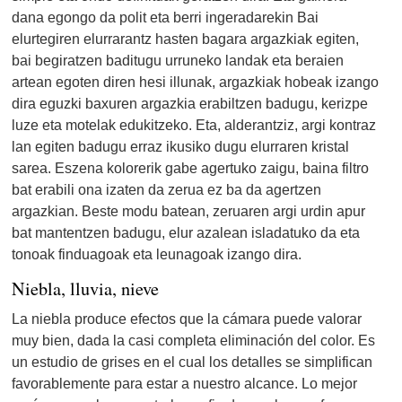
dana egongo da polit eta berri ingeradarekin Bai
elurtegiren elurrarantz hasten bagara argazkiak egiten,
bai begiratzen baditugu urruneko landak eta beraien
artean egoten diren hesi illunak, argazkiak hobeak izango
dira eguzki baxuren argazkia erabiltzen badugu, kerizpe
luze eta motelak edukitzeko. Eta, alderantziz, argi kontraz
lan egiten badugu erraz ikusiko dugu elurraren kristal
sarea. Eszena kolorerik gabe agertuko zaigu, baina filtro
bat erabili ona izaten da zerua ez ba da agertzen
argazkian. Beste modu batean, zeruaren argi urdin apur
bat mantentzen badugu, elur azalean isladatuko da eta
tonoak finduagoak eta leunagoak izango dira.
Niebla, lluvia, nieve
La niebla produce efectos que la cámara puede valorar
muy bien, dada la casi completa eliminación del color. Es
un estudio de grises en el cual los detalles se simplifican
favorablemente para estar a nuestro alcance. Lo mejor