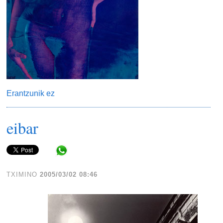
Erantzunik ez
eibar
Share in WhatsApp
TXIMINO
2005/03/02 08:46