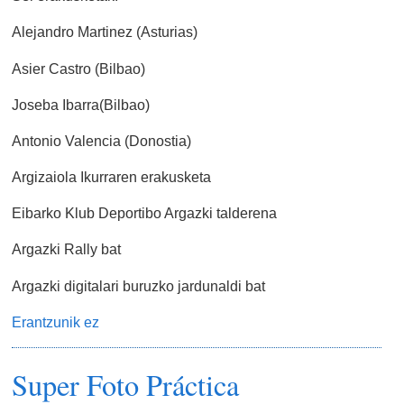
Alejandro Martinez (Asturias)
Asier Castro (Bilbao)
Joseba Ibarra(Bilbao)
Antonio Valencia (Donostia)
Argizaiola Ikurraren erakusketa
Eibarko Klub Deportibo Argazki talderena
Argazki Rally bat
Argazki digitalari buruzko jardunaldi bat
Erantzunik ez
Super Foto Práctica