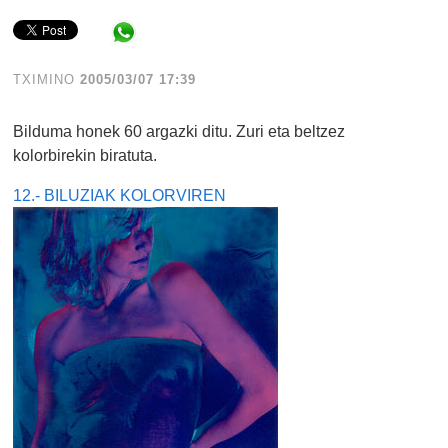
Share in WhatsApp
TXIMINO
2005/03/07 17:39
Bilduma honek 60 argazki ditu. Zuri eta beltzez
kolorbirekin biratuta.
12.- BILUZIAK KOLORVIREN