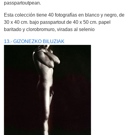
passpartoutpean.
Esta colección tiene 40 fotografías en blanco y negro, de
30 x 40 cm. bajo passpartout de 40 x 50 cm. papel
baritado y clorobromuro, viradas al selenio
13.- GIZONEZKO BILUZIAK