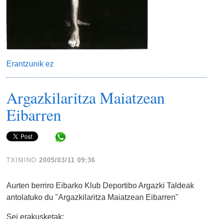
Erantzunik ez
Argazkilaritza Maiatzean
Eibarren
Share in WhatsApp
TXIMINO
2005/03/11 09:36
Aurten berriro Eibarko Klub Deportibo Argazki Taldeak
antolatuko du "Argazkilaritza Maiatzean Eibarren"
Sei erakusketak: