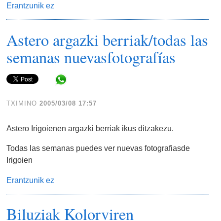
Erantzunik ez
Astero argazki berriak/todas las
semanas nuevasfotografías
Share in WhatsApp
TXIMINO
2005/03/08 17:57
Astero Irigoienen argazki berriak ikus ditzakezu.
Todas las semanas puedes ver nuevas fotografiasde
Irigoien
Erantzunik ez
Biluziak Kolorviren