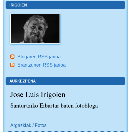
IRIGOIEN
Blogaren RSS jarioa
Erantzunen RSS jarioa
AURKEZPENA
Jose Luis Irigoien
Santurtziko Eibartar baten fotobloga
NABIGAZIOA
Argazkiak / Fotos