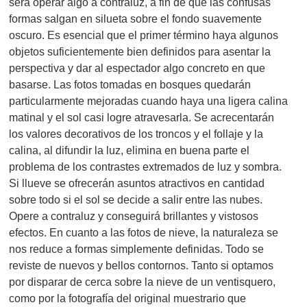
será operar algo a contraluz, a fin de que las confusas
formas salgan en silueta sobre el fondo suavemente
oscuro. Es esencial que el primer término haya algunos
objetos suficientemente bien definidos para asentar la
perspectiva y dar al espectador algo concreto en que
basarse. Las fotos tomadas en bosques quedarán
particularmente mejoradas cuando haya una ligera calina
matinal y el sol casi logre atravesarla. Se acrecentarán
los valores decorativos de los troncos y el follaje y la
calina, al difundir la luz, elimina en buena parte el
problema de los contrastes extremados de luz y sombra.
Si llueve se ofrecerán asuntos atractivos en cantidad
sobre todo si el sol se decide a salir entre las nubes.
Opere a contraluz y conseguirá brillantes y vistosos
efectos. En cuanto a las fotos de nieve, la naturaleza se
nos reduce a formas simplemente definidas. Todo se
reviste de nuevos y bellos contornos. Tanto si optamos
por disparar de cerca sobre la nieve de un ventisquero,
como por la fotografía del original muestrario que