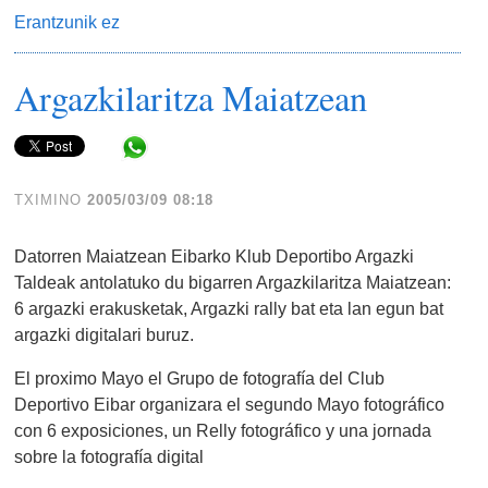
Erantzunik ez
Argazkilaritza Maiatzean
Share in WhatsApp
TXIMINO
2005/03/09 08:18
Datorren Maiatzean Eibarko Klub Deportibo Argazki
Taldeak antolatuko du bigarren Argazkilaritza Maiatzean:
6 argazki erakusketak, Argazki rally bat eta lan egun bat
argazki digitalari buruz.
El proximo Mayo el Grupo de fotografía del Club
Deportivo Eibar organizara el segundo Mayo fotográfico
con 6 exposiciones, un Relly fotográfico y una jornada
sobre la fotografía digital