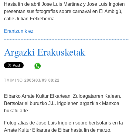
Hasta fin de abril Jose Luis Martinez y Jose Luis Irigoien
presentan sus fotografías sobre carnaval en El Ambigú,
calle Julian Eetxeberria
Erantzunik ez
Argazki Erakusketak
Share in WhatsApp
TXIMINO
2005/03/09 08:22
Eibarko Arrate Kultur Elkartean, Zuloagatarren Kalean,
Bertsolariei buruzko J.L. Irigoienen argazkiak Martxoa
bukatu arte.
Fotografias de Jose Luis Irigoien sobre bertsolaris en la
Arrate Kultur Elkartea de Eibar hasta fin de marzo.