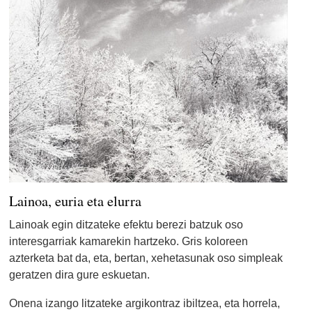
Lainoa, euria eta elurra
Lainoak egin ditzateke efektu berezi batzuk oso
interesgarriak kamarekin hartzeko. Gris koloreen
azterketa bat da, eta, bertan, xehetasunak oso simpleak
geratzen dira gure eskuetan.
Onena izango litzateke argikontraz ibiltzea, eta horrela,