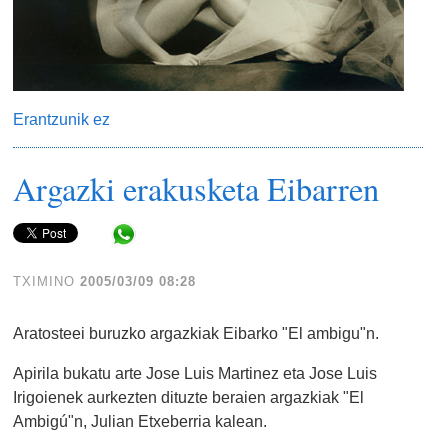
Erantzunik ez
Argazki erakusketa Eibarren
Share in WhatsApp
TXIMINO
2005/03/09 08:28
Aratosteei buruzko argazkiak Eibarko "El ambigu"n.
Apirila bukatu arte Jose Luis Martinez eta Jose Luis
Irigoienek aurkezten dituzte beraien argazkiak "El
Ambigú"n, Julian Etxeberria kalean.