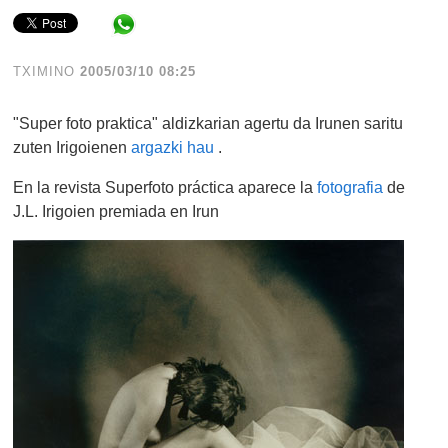
Share in WhatsApp
TXIMINO
2005/03/10 08:25
"Super foto praktica" aldizkarian agertu da Irunen saritu
zuten Irigoienen
argazki hau
.
En la revista Superfoto práctica aparece la
fotografia
de
J.L. Irigoien premiada en Irun