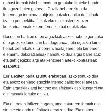
nahasi formak isla bat moduan geratuko lirateke hondo
ilun gozo baten gainean. Guztiz beharrezkoa da
lehenengo terminoan objektu batzuk nahiko definituak
izatea perspektiba finkatzeko eta ikusleei zeozer
konkretua emateko erreferentzia bat edukitzeko.
Basoetan hartzen diren argazkiak askoz hobeto geratuko
dira goizeko laino arin bat dagoenean eta eguzkia laino
horiek zeharkatuz. Enborren, hostajearen eta lainoaren
elementu dekoratzaileak handituko dira argia barreiatuz
eta gehigegizko argi eta kerizpeen arteko kontrasteak
ezabatuz.
Euria egiten bada asuntu erakargarri asko sortuko dira
eta askoz gehiago eguzkia irtengo balitz hodei artean.
Egin argazkiak argi kontraz eta efektuak oso ikusgarri eta
distiratsuak lortuko dituzu.
Eta elurretan ibiltzen bagara, ama naturaren formak oso
simple eta ondo definituak geratzen dira. Eta gainera