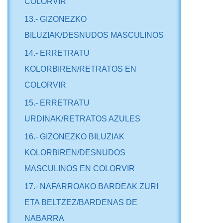
COLORVIR
13.- GIZONEZKO
BILUZIAK/DESNUDOS MASCULINOS
14.- ERRETRATU
KOLORBIREN/RETRATOS EN
COLORVIR
15.- ERRETRATU
URDINAK/RETRATOS AZULES
16.- GIZONEZKO BILUZIAK
KOLORBIREN/DESNUDOS
MASCULINOS EN COLORVIR
17.- NAFARROAKO BARDEAK ZURI
ETA BELTZEZ/BARDENAS DE
NABARRA