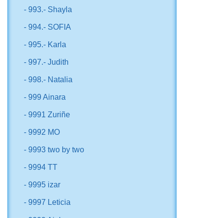
- 993.- Shayla
- 994.- SOFIA
- 995.- Karla
- 997.- Judith
- 998.- Natalia
- 999 Ainara
- 9991 Zuriñe
- 9992 MO
- 9993 two by two
- 9994 TT
- 9995 izar
- 9997 Leticia