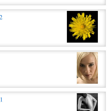
2
i
i
1
i