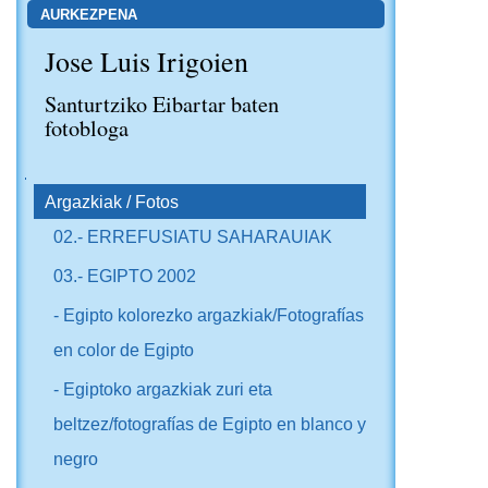
AURKEZPENA
Jose Luis Irigoien
Santurtziko Eibartar baten
fotobloga
NABIGAZIOA
Argazkiak / Fotos
02.- ERREFUSIATU SAHARAUIAK
03.- EGIPTO 2002
- Egipto kolorezko argazkiak/Fotografías
en color de Egipto
- Egiptoko argazkiak zuri eta
beltzez/fotografías de Egipto en blanco y
negro