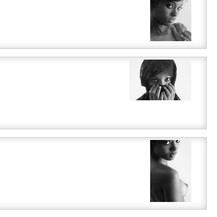
i
i
i