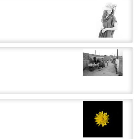
i
i
i