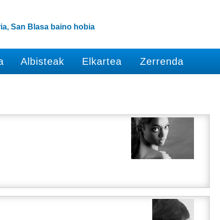
ia, San Blasa baino hobia
a
Albisteak
Elkartea
Zerrenda
i