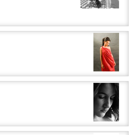
i
i
i