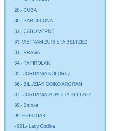
28.- CUBA
30.- BARCELONA
32.- CABO VERDE
33. VIETNAM ZURI ETA BELTZEZ
31.- PRAGA
34.- PAPIROLAK
35.- JORDANIA KOLOREZ
36.- BILUZIAK GOIKO ARGITAN
37.- JORDANIA ZURI ETA BELTZEZ
39.- Errioxa
99.-EREDUAK
- 991.- Lady Godiva