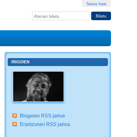
Saioa hasi
Bilatu atarian
Bilaketa
aurreratua…
IRIGOIEN
Blogaren RSS jarioa
Erantzunen RSS jarioa