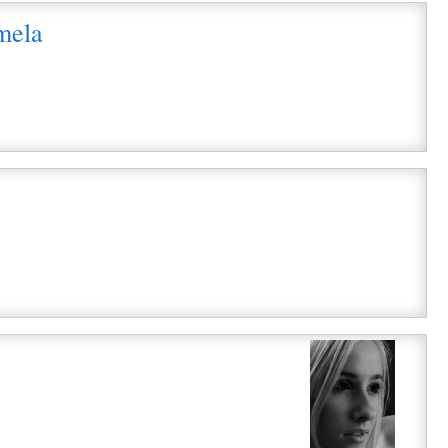
mela
i
i
i