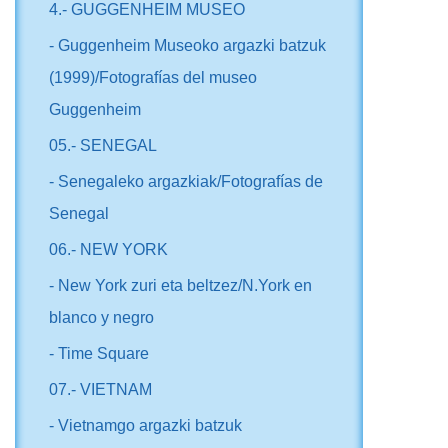
4.- GUGGENHEIM MUSEO
- Guggenheim Museoko argazki batzuk
(1999)/Fotografías del museo
Guggenheim
05.- SENEGAL
- Senegaleko argazkiak/Fotografías de
Senegal
06.- NEW YORK
- New York zuri eta beltzez/N.York en
blanco y negro
- Time Square
07.- VIETNAM
- Vietnamgo argazki batzuk