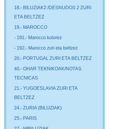
18.- BILUZIAK2 /DESNUDOS 2 ZURI
ETA BELTZEZ
19.- MAROCCO
- 191.- Marocco kolorez
- 192.- Marocco zuri eta beltzez
20.- PORTUGAL ZURI ETA BELTZEZ
40.- OHAR TEKNIKOAK/NOTAS
TECNICAS
21.- YUGOESLAVIA ZURI ETA
BELTZEZ
24.- ZURIA (BILUZIAK)
25.- PARIS
27.- MIBILUZIAK