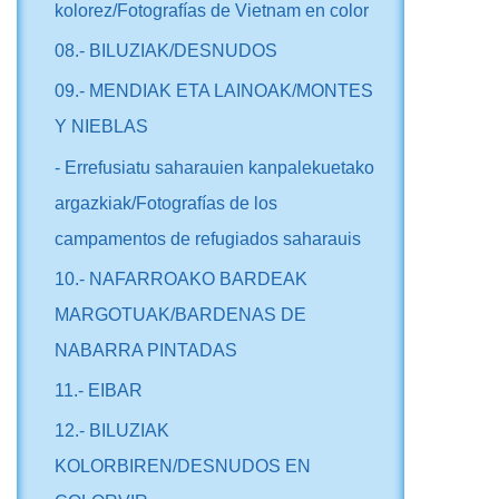
kolorez/Fotografías de Vietnam en color
08.- BILUZIAK/DESNUDOS
09.- MENDIAK ETA LAINOAK/MONTES
Y NIEBLAS
- Errefusiatu saharauien kanpalekuetako
argazkiak/Fotografías de los
campamentos de refugiados saharauis
10.- NAFARROAKO BARDEAK
MARGOTUAK/BARDENAS DE
NABARRA PINTADAS
11.- EIBAR
12.- BILUZIAK
KOLORBIREN/DESNUDOS EN