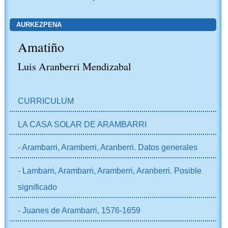
AURKEZPENA
Amatiño
Luis Aranberri Mendizabal
NABIGAZIOA
CURRICULUM
LA CASA SOLAR DE ARAMBARRI
- Arambarri, Aramberri, Aranberri. Datos generales
- Lambarri, Arambarri, Aramberri, Aranberri. Posible
significado
- Juanes de Arambarri, 1576-1659