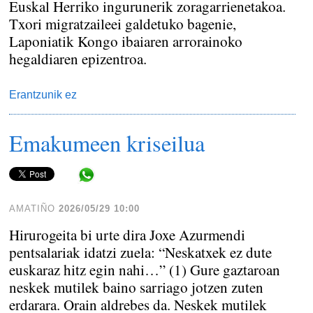
Euskal Herriko ingurunerik zoragarrienetakoa.
Txori migratzaileei galdetuko bagenie,
Laponiatik Kongo ibaiaren arrorainoko
hegaldiaren epizentroa.
Erantzunik ez
Emakumeen kriseilua
Share in WhatsApp
AMATIÑO
2026/05/29 10:00
Hirurogeita bi urte dira Joxe Azurmendi
pentsalariak idatzi zuela: “Neskatxek ez dute
euskaraz hitz egin nahi…” (1) Gure gaztaroan
neskek mutilek baino sarriago jotzen zuten
erdarara. Orain aldrebes da. Neskek mutilek