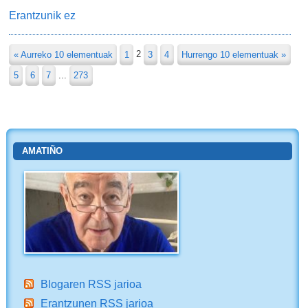
Erantzunik ez
« Aurreko 10 elementuak
1
2
3
4
Hurrengo 10 elementuak »
5
6
7
...
273
AMATIÑO
Blogaren RSS jarioa
Erantzunen RSS jarioa