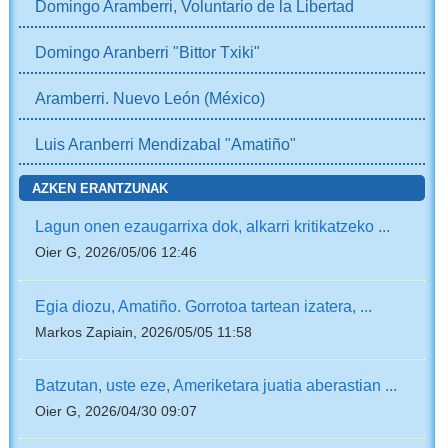
Domingo Aramberri, Voluntario de la Libertad
Domingo Aranberri "Bittor Txiki"
Aramberri. Nuevo León (México)
Luis Aranberri Mendizabal "Amatiño"
AZKEN ERANTZUNAK
Lagun onen ezaugarrixa dok, alkarri kritikatzeko ...
Oier G, 2026/05/06 12:46
Egia diozu, Amatiño. Gorrotoa tartean izatera, ...
Markos Zapiain, 2026/05/05 11:58
Batzutan, uste eze, Ameriketara juatia aberastian ...
Oier G, 2026/04/30 09:07