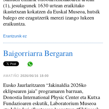
(1), jesulagunek 1630 urtean eraikitako
ikastetxean kokatzen da Euskal Museoa, hutsik
balego ere ezagutzerik merezi izango lukeen
eraikuntza.
Erantzunik ez
Baigorriarra Bergaran
Share in WhatsApp
AMATIÑO
2026/06/16 18:00
Eusko Jaurlaritzaren “Jakinaldia 2026ko
eklipsearen jaia” programaren barruan,
Donostia International Physic Center eta Kutxa
Fundazioaren eskutik, Laboratorium Museoa