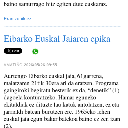
baino samurrago hitz egiten dute euskaraz.
Erantzunik ez
Eibarko Euskal Jaiaren epika
Share in WhatsApp
AMATIÑO
2026/05/26 09:55
Aurtengo Eibarko euskal jaia, 61garrena,
maiatzaren 21tik 30era ari da eratzen. Programa
gaingiroki begiratu besterik ez da, “denetik” (1)
dagoela konturatzeko. Hamar eguneko
ekitaldiak ez dituzte lau katuk antolatzen, ez eta
jarrialdi batean burutzen ere. 1965eko lehen
euskal jaia egun bakar batekoa baino ez zen izan
(2).