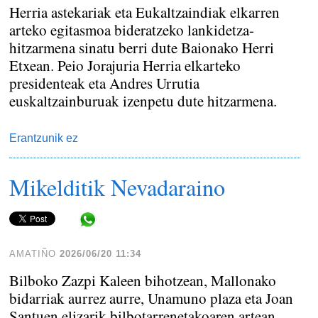
Herria astekariak eta Eukaltzaindiak elkarren
arteko egitasmoa bideratzeko lankidetza-
hitzarmena sinatu berri dute Baionako Herri
Etxean. Peio Jorajuria Herria elkarteko
presidenteak eta Andres Urrutia
euskaltzainburuak izenpetu dute hitzarmena.
Erantzunik ez
Mikelditik Nevadaraino
Share in WhatsApp
AMATIÑO
2026/06/20 11:34
Bilboko Zazpi Kaleen bihotzean, Mallonako
bidarriak aurrez aurre, Unamuno plaza eta Joan
Santuen elizarik bilbotarrenetakoaren artean