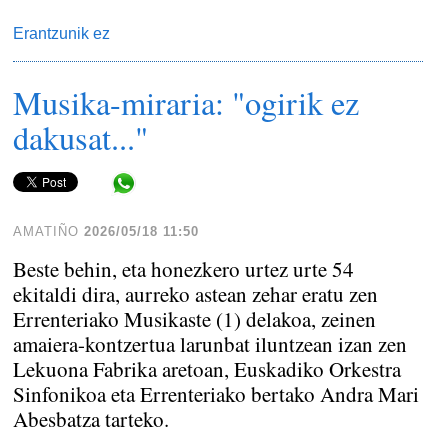
Erantzunik ez
Musika-miraria: "ogirik ez
dakusat..."
Share in WhatsApp
AMATIÑO
2026/05/18 11:50
Beste behin, eta honezkero urtez urte 54
ekitaldi dira, aurreko astean zehar eratu zen
Errenteriako Musikaste (1) delakoa, zeinen
amaiera-kontzertua larunbat iluntzean izan zen
Lekuona Fabrika aretoan, Euskadiko Orkestra
Sinfonikoa eta Errenteriako bertako Andra Mari
Abesbatza tarteko.