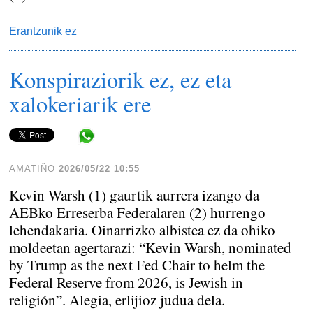
Erantzunik ez
Konspiraziorik ez, ez eta
xalokeriarik ere
Share in WhatsApp
AMATIÑO
2026/05/22 10:55
Kevin Warsh (1) gaurtik aurrera izango da
AEBko Erreserba Federalaren (2) hurrengo
lehendakaria. Oinarrizko albistea ez da ohiko
moldeetan agertarazi: “Kevin Warsh, nominated
by Trump as the next Fed Chair to helm the
Federal Reserve from 2026, is Jewish in
religión”. Alegia, erlijioz judua dela.