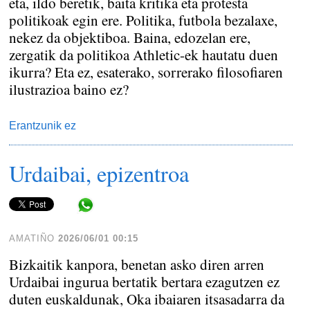
eta, ildo beretik, baita kritika eta protesta
politikoak egin ere. Politika, futbola bezalaxe,
nekez da objektiboa. Baina, edozelan ere,
zergatik da politikoa Athletic-ek hautatu duen
ikurra? Eta ez, esaterako, sorrerako filosofiaren
ilustrazioa baino ez?
Erantzunik ez
Urdaibai, epizentroa
Share in WhatsApp
AMATIÑO
2026/06/01 00:15
Bizkaitik kanpora, benetan asko diren arren
Urdaibai ingurua bertatik bertara ezagutzen ez
duten euskaldunak, Oka ibaiaren itsasadarra da