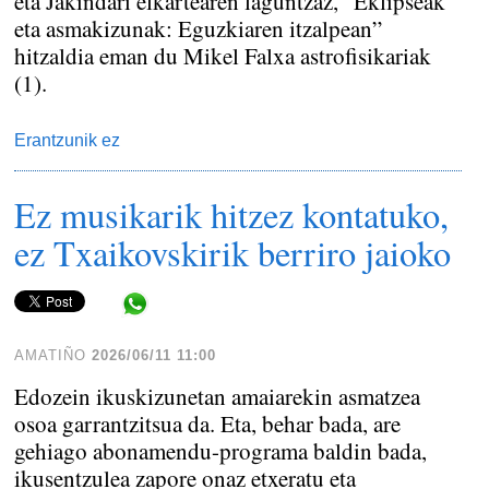
eta Jakindari elkartearen laguntzaz, “Eklipseak
eta asmakizunak: Eguzkiaren itzalpean”
hitzaldia eman du Mikel Falxa astrofisikariak
(1).
Erantzunik ez
Ez musikarik hitzez kontatuko,
ez Txaikovskirik berriro jaioko
Share in WhatsApp
AMATIÑO
2026/06/11 11:00
Edozein ikuskizunetan amaiarekin asmatzea
osoa garrantzitsua da. Eta, behar bada, are
gehiago abonamendu-programa baldin bada,
ikusentzulea zapore onaz etxeratu eta