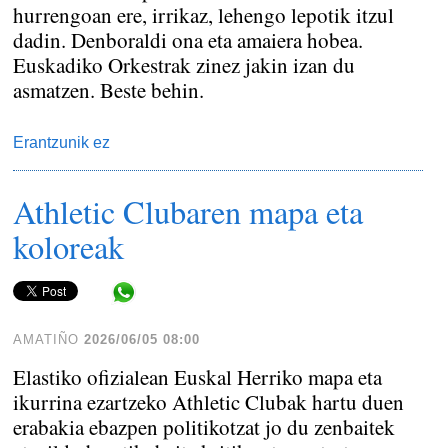
hurrengoan ere, irrikaz, lehengo lepotik itzul
dadin. Denboraldi ona eta amaiera hobea.
Euskadiko Orkestrak zinez jakin izan du
asmatzen. Beste behin.
Erantzunik ez
Athletic Clubaren mapa eta
koloreak
Share in WhatsApp
AMATIÑO
2026/06/05 08:00
Elastiko ofizialean Euskal Herriko mapa eta
ikurrina ezartzeko Athletic Clubak hartu duen
erabakia ebazpen politikotzat jo du zenbaitek