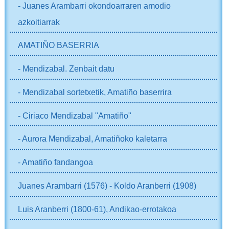
- Juanes Arambarri okondoarraren amodio
azkoitiarrak
AMATIÑO BASERRIA
- Mendizabal. Zenbait datu
- Mendizabal sortetxetik, Amatiño baserrira
- Ciriaco Mendizabal "Amatiño"
- Aurora Mendizabal, Amatiñoko kaletarra
- Amatiño fandangoa
Juanes Arambarri (1576) - Koldo Aranberri (1908)
Luis Aranberri (1800-61), Andikao-errotakoa