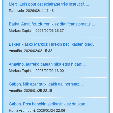
Merci Luis pour cet éclairage très instructif. ...
Rabevolo, 2026/02/11 11:46
Barka, Amatiño, ziurrenik ez diat “transtornatu” ...
Markos Zapiain, 2026/02/03 15:37
Eskerrik asko Markos: Hirekin beti ikasten diagu ...
Amatiño, 2026/02/02 15:32
Amatiño, aurreko batean hika egin hidan; ...
Markos Zapiain, 2026/02/02 13:00
Gabon. Nik ezer gutxi dakit gai horretaz. ...
Amatiño, 2026/01/25 22:15
Gabon. Post honekin zerikusirik ez daukan ...
Haritz Aramberri, 2026/01/24 22:06